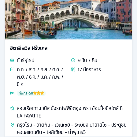
อิตาลี สวิส ฝรั่งเศส
ทัวร์
ยุโรป
9
วัน
7
คืน
ก.ค. / ส.ค. / ก.ย. / ต.ค. /
17
มื้ออาหาร
พ.ย. / ธ.ค. / ม.ค. / ก.พ. /
มี.ค.
ที่พักระดับ
ล่องเรือเกาะเวนิส นั่งรถไฟพิชิตจุงเฟรา ช้อปปิ้งมีสไตล์ ที่
LA FAYATTE
กรุงโรม - วาติกัน - เวเนเซีย - ระเบียง ปาลาสโซ - ประตูชัย
คอนสแตนติน - โคลีเซียม - น้ำพุเทรวี่