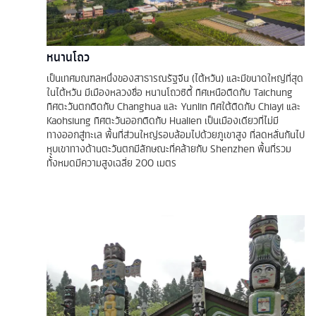
หนานโถว
เป็นเทศมณฑลหนึ่งของสาธารณรัฐจีน (ไต้หวัน) และมีขนาดใหญ่ที่สุด
ในไต้หวัน มีเมืองหลวงชื่อ หนานโถวซิตี้ ทิศเหนือติดกับ Taichung
ทิศตะวันตกติดกับ Changhua และ Yunlin ทิศใต้ติดกับ Chiayi และ
Kaohsiung ทิศตะวันออกติดกับ Hualien เป็นเมืองเดียวที่ไม่มี
ทางออกสู่ทะเล พื้นที่ส่วนใหญ่รอบล้อมไปด้วยภูเขาสูง ที่ลดหลั่นกันไป
หุบเขาทางด้านตะวันตกมีลักษณะที่คล้ายกับ Shenzhen พื้นที่รวม
ทั้งหมดมีความสูงเฉลี่ย 200 เมตร