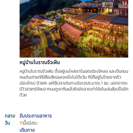
หมู่บ้านโบราณจิ่วเฟิ่น
หมู่บ้านโบราณจิ่วเฟิน ตั้งอยู่บนไหล่เขาในเขตเมืองจีหลง และเป็นถนน
คนเดินเก่าแก่ที่มีชื่อเสียงแห่งหนึ่งในไต้หวัน ที่นี่ก็อยู่ไม่ไกลจากตัว
เมืองไทเป ด้วยค่ะ แค่ใช้เวลาเดินทางนั่งรถประมาณ 1 ชม. นอกจากจะ
มีวิวสวยๆให้ชมจากบนภูเขากันแล้วยังมีตลาดเก่าให้เดินเล่นช้อปปิ้งอีก
ด้วย
กลาง
รับประทานอาหาร
วัน
มื้ออิสระ
เดินทาง