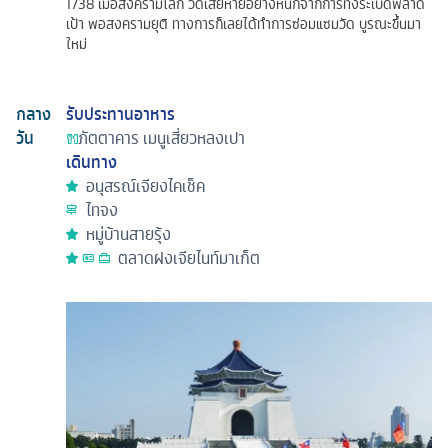
1738 เมื่อสงครามโลก วัดเสียหายอย่างหนักจากการทิ้งระเบิดพลาด
เป้า พอสงครามยุติ ทางการก็เลยได้ทำการซ่อมแซมวัด บูรณะขึ้นมา
ใหม่
กลาง
รับประทานอาหาร
วัน
ภัตตาคาร
เมนูเสี่ยวหลงเปา
เดินทาง
อนุสรณ์เจียงไคเช็ค
ไทจง
หมู่บ้านสายรุ้ง
ตลาดฝงเจียไนท์มาเก็ต