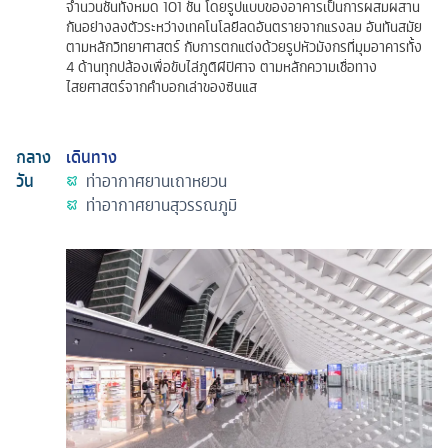
จำนวนชั้นทั้งหมด 101 ชั้น โดยรูปแบบของอาคารเป็นการผสมผสาน
กันอย่างลงตัวระหว่างเทคโนโลยีลดอันตรายจากแรงลม อันทันสมัย
ตามหลักวิทยาศาสตร์ กับการตกแต่งด้วยรูปหัวมังกรที่มุมอาคารทั้ง
4 ด้านทุกปล้องเพื่อขับไล่ภูติผีปิศาจ ตามหลักความเชื่อทาง
ไสยศาสตร์จากคำบอกเล่าของซินแส
กลาง
เดินทาง
วัน
ท่าอากาศยานเถาหยวน
ท่าอากาศยานสุวรรณภูมิ