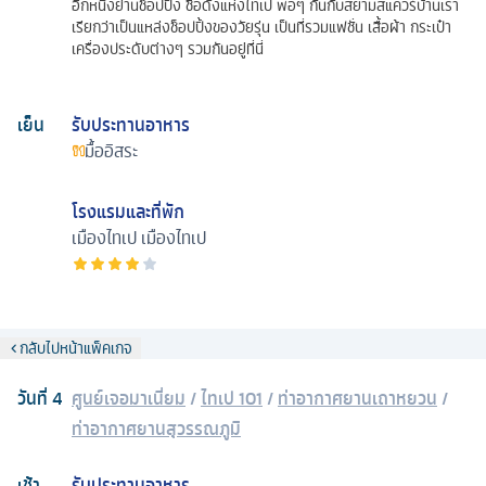
อีกหนึ่งย่านช็อปปิ้ง ชื่อดังแห่งไทเป พอๆ กันกับสยามสแควร์บ้านเรา
เรียกว่าเป็นแหล่งช็อปปิ้งของวัยรุ่น เป็นที่รวมแฟชั่น เสื้อผ้า กระเป๋า
เครื่องประดับต่างๆ รวมกันอยู่ที่นี่
เย็น
รับประทานอาหาร
มื้ออิสระ
โรงแรมและที่พัก
เมืองไทเป
เมืองไทเป
กลับไปหน้าแพ็คเกจ
วันที่
4
ศูนย์เจอมาเนี่ยม
/
ไทเป 101
/
ท่าอากาศยานเถาหยวน
/
ท่าอากาศยานสุวรรณภูมิ
เช้า
รับประทานอาหาร