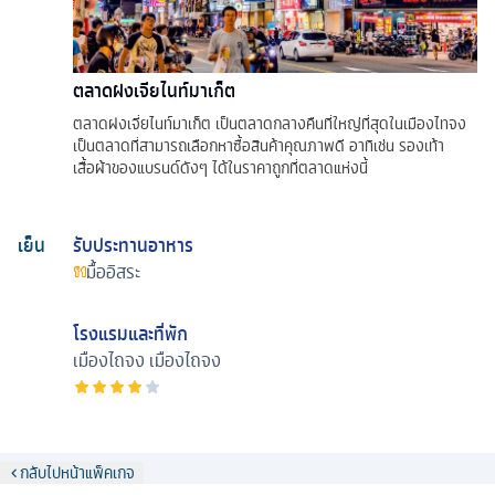
ตลาดฝงเจียไนท์มาเก็ต
ตลาดฝงเจี่ยไนท์มาเก็ต เป็นตลาดกลางคืนที่ใหญ่ที่สุดในเมืองไทจง
เป็นตลาดที่สามารถเลือกหาซื้อสินค้าคุณภาพดี อาทิเช่น รองเท้า
เสื้อผ้าของแบรนด์ดังๆ ได้ในราคาถูกที่ตลาดแห่งนี้
เย็น
รับประทานอาหาร
มื้ออิสระ
โรงแรมและที่พัก
เมืองไถจง
เมืองไถจง
กลับไปหน้าแพ็คเกจ