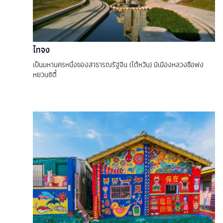
ไทจง
เป็นมหานครหนึ่งของสาธารณรัฐจีน (ไต้หวัน) มีเมืองหลวงชื่อฟง
หยวนซิตี้