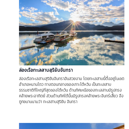
ล่องเรือทะเลสาบสุริยันจันทรา
ล่องเรือทะเลสาบสุริยันจันทราอันสวยงาม โดยทะเลสาบนี้ตั้งอยู่ในเขต
อำเภอหนานโถว ทางตอนกลางของเกาะไต้หวัน เป็นทะเลสาบ
ธรรมชาติที่ใหญ่ที่สุดของไต้หวัน ด้านทิศเหนือของทะเลสาบมีรูปทรง
คล้ายพระอาทิตย์ ส่วนด้านทิศใต้นั้นมีรูปทรงคล้ายพระจันทร์เสี้ยว จึง
ถูกขนานนามว่า ทะเลสาบสุริยัน จันทรา