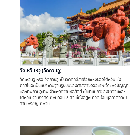
วัดเหวินหวู่ (วัดกวนอู)
วัดเหวินอู่ หรือ วัดกวนอู เป็นวัดศักดิ์สิทธิ์อีกแห่งของไต้หวัน ซึ่ง
ภายในจะเป็นที่ประดิษฐานรูปปั้นของศาสดาขงจื้อเทพเจ้าแห่งปัญญา
และเทพกวนอูเทพเจ้าแห่งความซื่อสัตย์ เป็นที่นับถือของชาวจีนและ
ไต้หวัน รวมถึงสิงโตหินอ่อน 2 ตัว ที่ตั้งอยู่หน้าวัดซึ่งมีมูลค่าตัวละ 1
ล้านเหรียญไต้หวัน