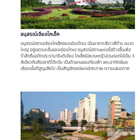
อนุสรณ์เจียงไคเช็ค
อนุสรณ์สถานเจียงไคเช็คของเมืองไทเป เป็นอาคารสีขาวสี่ด้าน ขนาด
ใหญ่ อยู่เขตจงเจิ้นของเมืองไทเป อนุสรณ์สถานแห่งนี้สร้างขึ้นเพื่อ
รำลึกถึงอดีตประธานาธิบดีเจียง ไคเช็คมีสนามหญ้าสวนดอกไม้เป็น 3
สีเดียวกับสีธงชาติไต้หวัน เป็นตัวแทนของท้องฟ้า พระอาทิตย์และ
เลือดเนื้อที่สูญเสียไป เป็นสัญลักษณ์แห่งอิสรภาพ ความเสมอภาค