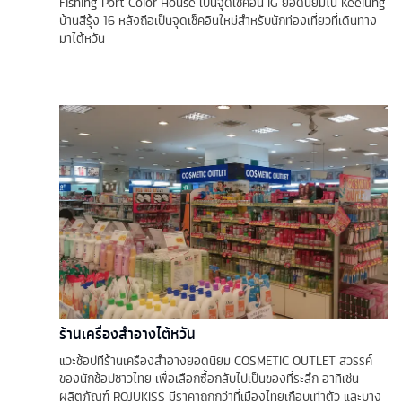
Fishing Port Color House เป็นจุดเช็คอิน IG ยอดนิยมใน Keelung
บ้านสีรุ้ง 16 หลังถือเป็นจุดเช็คอินใหม่สำหรับนักท่องเที่ยวที่เดินทาง
มาไต้หวัน
ร้านเครื่องสำอางไต้หวัน
แวะช้อปที่ร้านเครื่องสำอางยอดนิยม COSMETIC OUTLET สวรรค์
ของนักช้อปชาวไทย เพื่อเลือกซื้อกลับไปเป็นของที่ระลึก อาทิเช่น
ผลิตภัณฑ์ ROJUKISS มีราคาถูกกว่าที่เมืองไทยเกือบเท่าตัว และบาง