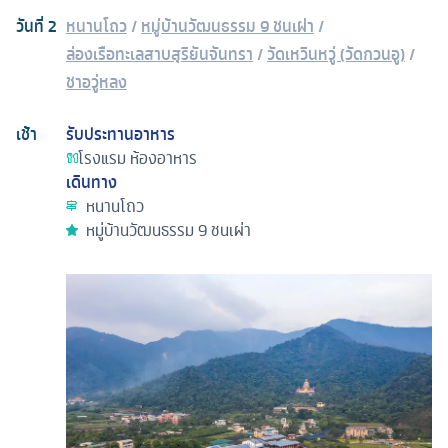
วันที่
2
หนานโถว
/
หมู่บ้านวัฒนธรรม 9 ชนเผ่า
/
ล่องเรือทะเลสาบสุริยันจันทรา
/
วัดเหวินหวู่ (วัดกวนอู)
/
ชาอวู่หลง
เช้า
รับประทานอาหาร
โรงแรม
ห้องอาหาร
เดินทาง
หนานโถว
หมู่บ้านวัฒนธรรม 9 ชนเผ่า