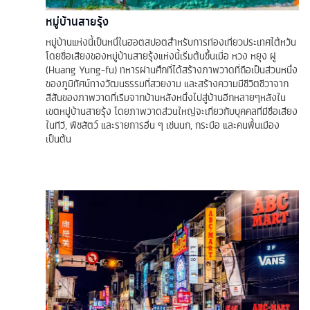
หมู่บ้านสายรุ้ง
หมู่บ้านแห่งนี้เป็นหนึ่ในฮอตสปอตสำหรับการท่องเที่ยวประเทศไต้หวัน
โดยชื่อเสียงของหมู่บ้านสายรุ้งแห่งนี้เริ่มต้นขึ้นเมื่อ หวง หยุง ฝู
(Huang Yung-fu) ทหารผ่านศึกที่ได้สร้างภาพวาดที่ถือเป็นส่วนหนึ่ง
ของภูมิทัศน์ทางวัฒนธรรมที่สวยงาม และสร้างความมีชีวิตชีวาจาก
สีสันของภาพวาดที่เริ่มจากบ้านหลังหนึ่งไปสู่บ้านอีกหลายๆหลังใน
เขตหมู่บ้านสายรุ้ง โดยภาพวาดส่วนใหญ่จะเกี่ยวกับบุคคลที่มีชื่อเสียง
ในทีวี, พืชสัตว์ และรายการอื่น ๆ เช่นนก, กระบือ และคนพื้นเมือง
เป็นต้น