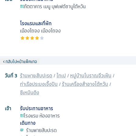
ภัตตาคาร
เมนู บุฟเฟต์ชาบูไต้หวัน
โรงแรมและที่พัก
เมืองไถจง
เมืองไถจง
กลับไปหน้าแพ็คเกจ
วันที่
3
ร้านพายสับปะรด
/
ไทเป
/
หมู่บ้านโบราณจิ่วเฟิ่น
/
ท่าเรือประมงเจิ้งปิน
/
ร้านเครื่องสำอางไต้หวัน
/
ซีเหมินติง
เช้า
รับประทานอาหาร
โรงแรม
ห้องอาหาร
เดินทาง
ร้านพายสับปะรด