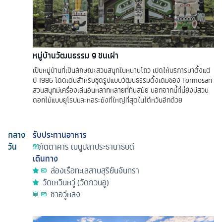
หมู่บ้านวัฒนธรรม 9 ชนเผ่า
เป็นหมู่บ้านที่เป็นลักษณะสวนสนุกในหนานโถว เปิดให้บริการมาตั้งแต่
ปี 1986 โดดเด่นสำหรับชุดรูปแบบวัฒนธรรมดั้งเดิมของ Formosan
สวนสนุกมีเครื่องเล่นอันหลากหลายที่ทันสมัย นอกจากนี้ที่นี่ยังมีสวน
ดอกไม้แบบยุโรปและหอระฆังที่ใหญ่ที่สุดในไต้หวันอีกด้วย
กลาง
รับประทานอาหาร
วัน
ภัตตาคาร
เมนูปลาประธานาธิบดี
เดินทาง
ล่องเรือทะเลสาบสุริยันจันทรา
วัดเหวินหวู่ (วัดกวนอู)
ชาอวู่หลง