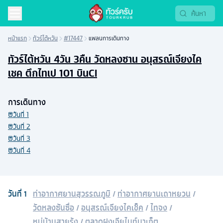
หน้าแรก
ทัวร์ไต้หวัน
#17447
แพลนการเดินทาง
ทัวร์ไต้หวัน 4วัน 3คืน วัดหลงซาน อนุสรณ์เจียงไค
เชค ตึกไทเป 101 บินCI
การเดินทาง
วันที่
1
วันที่
2
วันที่
3
วันที่
4
วันที่
1
ท่าอากาศยานสุวรรณภูมิ
/
ท่าอากาศยานเถาหยวน
/
วัดหลงซันซื่อ
/
อนุสรณ์เจียงไคเช็ค
/
ไทจง
/
หมู่บ้านสายรุ้ง
/
ตลาดฝงเจียไนท์มาเก็ต