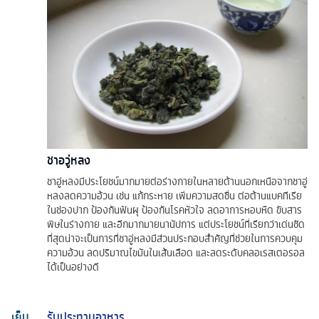
ชาอวู่หลง
ชาอู่หลงมีประโยชน์มากมายต่อร่างกายในหลายด้านนอกเหนือจากชาอู่
หลงลดความอ้วน เช่น แก้กระหาย เพิ่มความสดชื่น ต่อต้านแบคทีเรีย
ในช่องปาก ป้องกันฟันผุ ป้องกันโรคหัวใจ ลดอาการหอบหืด ขับสาร
พิษในร่างกาย และอีกมากมายนานัปการ แต่ประโยชน์ที่เรียกว่าเด่นชัด
ที่สุดน่าจะเป็นการที่ชาอู่หลงมีส่วนประกอบสำคัญที่ช่วยในการควบคุม
ความอ้วน ลดปริมาณไขมันในเส้นเลือด และลดระดับคลอเรสเตอรอล
ได้เป็นอย่างดี
เย็น
รับประทานอาหาร