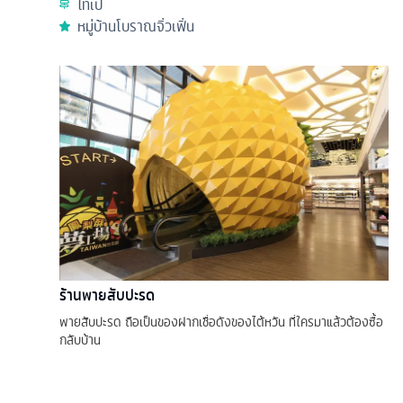
ไทเป
หมู่บ้านโบราณจิ่วเฟิ่น
ร้านพายสับปะรด
พายสับปะรด ถือเป็นของฝากเชื่อดังของไต้หวัน ที่ใครมาแล้วต้องซื้อ
กลับบ้าน