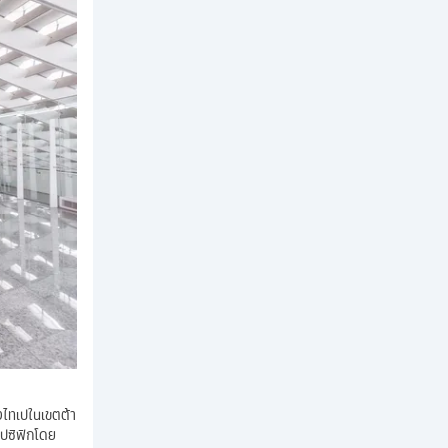
งไทเปในเขตต้า
ยแปซิฟิกโดย