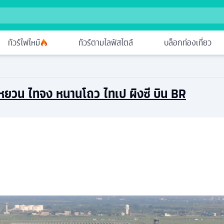
ทัวร์ไฟไหม้
ทัวร์ตามไลฟ์สไตล์
บล็อกท่องเที่ยว
เถาหยวน ไทจง หนานโถว ไทเป ผิงซี บิน BR