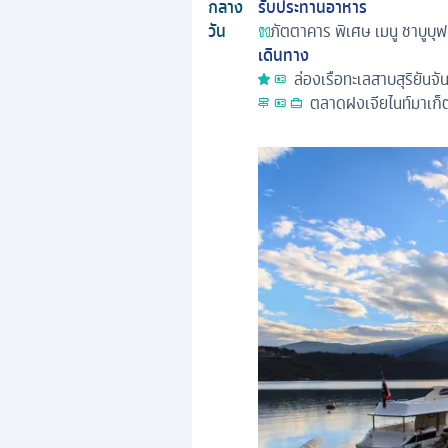
กลาง
รับประทานอาหาร
วัน
ภัตตาคาร
พิเศษ เมนู ชาบูบุฟ
เดินทาง
ล่องเรือทะเลสาบสุริยันจั
ตลาดฝงเจียไนท์มาเก็