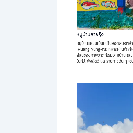
หมู่บ้านสายรุ้ง
หมู่บ้านแห่งนี้เป็นหนึ่ในฮอตสปอตสำห
(Huang Yung-fu) ทหารผ่านศึกที่ได
สีสันของภาพวาดที่เริ่มจากบ้านหลัง
ในทีวี, พืชสัตว์ และรายการอื่น ๆ เช