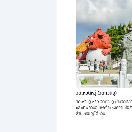
วัดเหวินหวู่ (วัดกวนอู)
วัดเหวินอู่ หรือ วัดกวนอู เป็นวัดศ
และเทพกวนอูเทพเจ้าแห่งความซื่อสัตย์
ล้านเหรียญไต้หวัน