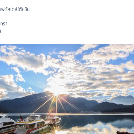
เฟต์สไตล์ไต้หวัน
นทรา
ต