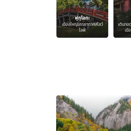
ฟุกุโอกะ
เมืองใหญ่บรรยากาศสโลว์
เดินทอ
ไลฟ์
เมื