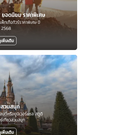
ทศ ยอดนิยม ราคาพิเศษ
แพ็กเก็จทัวร์ราคาพิเศษ ปี
2568
ูเพิ่มเติม
นสวนสนุก
์แลนด์หรือยูนิเวอร์แซล สตูดิ
วร์เที่ยวสวนสนุก
ูเพิ่มเติม