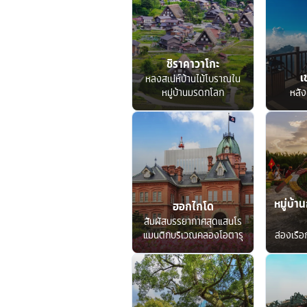
ชิราคาวาโกะ
เ
หลงสเน่ห์บ้านไม้โบราณใน
หมู่บ้านมรดกโลก
หลัง
หมู่บ้าน
ฮอกไกโด
สัมผัสบรรยากาศสุดแสนโร
แมนติกบริเวณคลองโอตารุ
ล่องเรื