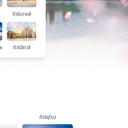
ทัวร์
เกาหลี
ลนด์
ทัวร์
อิตาลี
ทัวร์
ยุโรป