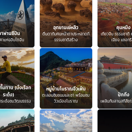
อุทยานเย่หลิว
คุนหมิง
ขาฟานซีปัน
ตื่นตากับหินหน้าตาประหลาดที่
เที่ยวจีน ธรรมชาติ ค
คาแห่งอินโดจีน
ธรรมชาติสร้าง
เจียง แชงกรี
กั๊มทาน (นั่งเรือก
หมู่บ้านโบราณจิ่วเฟิ่น
ระด้ง)
ปักกิ่ง
ตะลอนชิมขนมและชา พร้อมชม
อกระด้งชมวัฒนธรรม
วิวเมืองโบราณ
เพลินกับลานสกีสีขาว