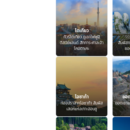
โตเกียว
ทัวร์โตเกียว ภูเขาไฟฟูจิ
ดิสนีย์แลนด์ สักการะศาลเจ้า
สัมผัสก
โคมิตาเคะ
ยอ
โอซาก้า
ยอด
ท่องปราสาทโอซาก้า สัมผัส
ยอดเขาแ
เสน่ห์แห่งเกาะฮอนชู