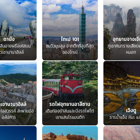
ดานัง
ไทเป 101
อุทยานจางเจีย
ลิ่นอายฝรั่งเศสบน
ชมวิวมุมสูง จากตึกที่สูงที่สุด
ภูเขาหินทรายเสียด
ดเขาบานาฮิลล์
ของไทเป
หมอก
เขาบานาฮิลล์
รถไฟอุทยานอาลีซาน
เฉิงตู
ห่งสวรรค์ สะพานมือ
เดินท่องป่าสนและนั่งรถไฟไต่
อลังการ
เขาแสนโรแมนติก
ธารน้ำแข็ง หิมะ แ