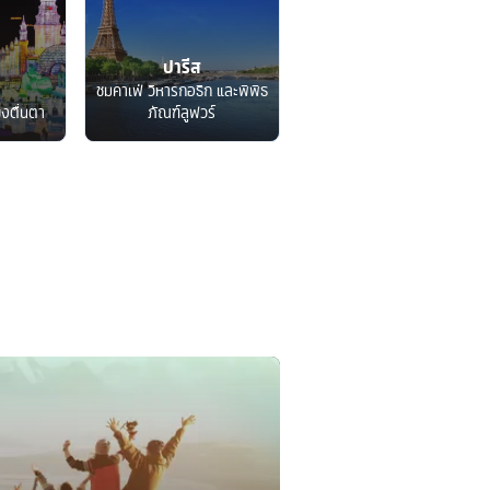
ปารีส
ชมคาเฟ่ วิหารกอธิก และพิพิธ
็งตื่นตา
ภัณฑ์ลูฟวร์