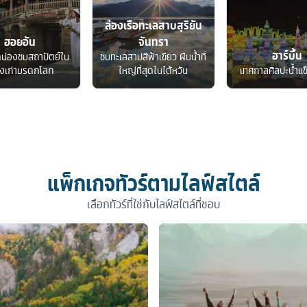
ล่องเรือทะเลสาบสุริยัน
ฮอยอัน
จันทรา
ฮาร์บิ้น
ดน่องชมสถาปัตย์ใน
ชมทะเลสาปสีฟ้าเขียว ผืนน้ำที่
องเก่ามรดกโลก
ใหญ่ที่สุดในไต้หวัน
เทศกาลศิลปะน้ำแข
แพ็กเกจทัวร์ตามไลฟ์สไตล์
เลือกทัวร์ที่ใช่กับไลฟ์สไตล์ที่ชอบ