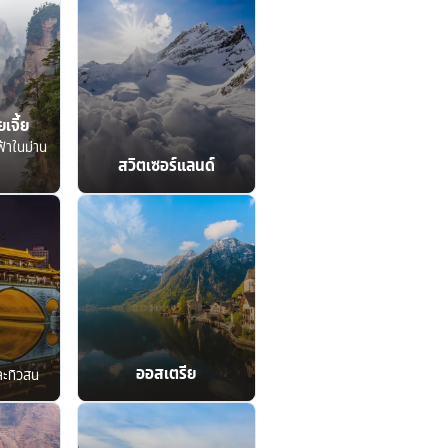
เจี้ย
ฟ้าในม่าน
สวิตเซอร์แลนด์
ออสเตรีย
ละทิวสน