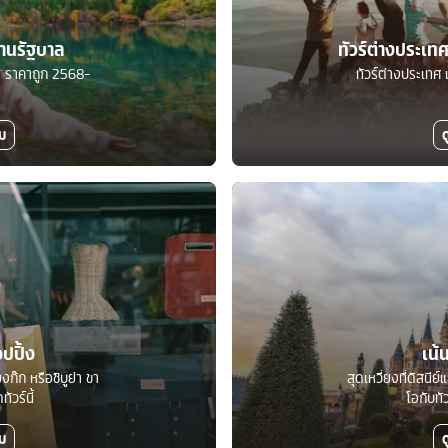
ร้านรัฐบาล
ทัวร์ต่างประเ
บาล ราคาถูก 2568-
ทัวร์ต่างประเทศ 
ิม
ด
อปปิ้ง
เน้
งก๊ก หรือชิบูย่า ขา
สุดเหวี่ยงที่ดิสนีย
ัวร์นี้
โอกับทั
ิม
ด