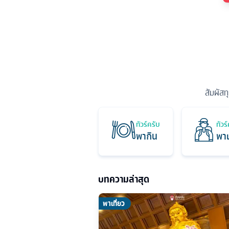
สัมผัสท
ทัวร์ครับ
ทัวร
พากิน
พาเ
บทความล่าสุด
พาเที่ยว