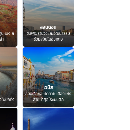
ลอนดอน
ุนหมิง ลี่
ชมพระราชวังและวัฒนธรรม
ล่า
ร่วมสมัยในอังกฤษ
เวนิส
ล่องเรือกอนโดลาในเมืองแห่ง
ในปักกิ่ง
สายน้ำสุดโรแมนติก