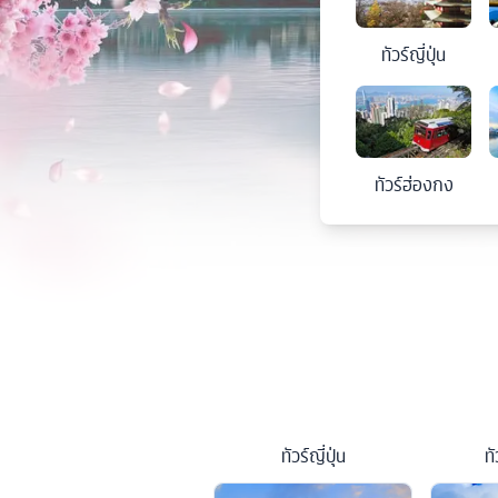
ทัวร์
ญี่ปุ่น
ทัวร์
ฮ่องกง
ทัวร์
ญี่ปุ่น
ทั