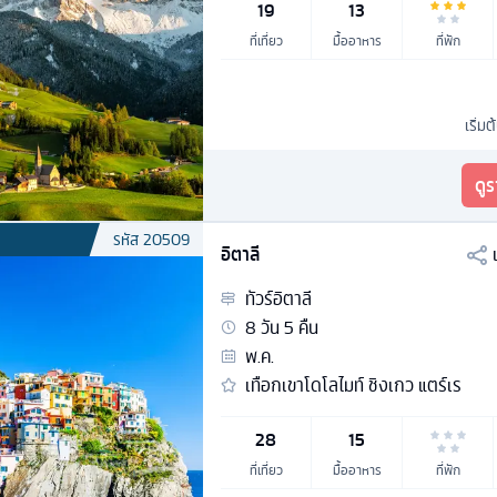
19
13
ที่เที่ยว
มื้ออาหาร
ที่พัก
เริ่มต
ดู
รหัส
20509
อิตาลี
ทัวร์
อิตาลี
8
วัน
5
คืน
พ.ค.
เทือกเขาโดโลไมท์ ชิงเกว แตร์เร
28
15
ที่เที่ยว
มื้ออาหาร
ที่พัก