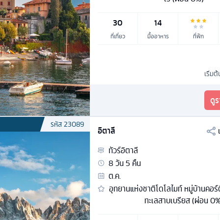
30
14
ที่เที่ยว
มื้ออาหาร
ที่พัก
เริ่มต้
ดู
รหัส
23089
อิตาลี
ทัวร์
อิตาลี
8
วัน
5
คืน
ต.ค.
อุทยานแห่งชาติโดโลไมท์ หมู่บ้านคอร
ทะเลสาบเบรียส (ผ่อน 0%