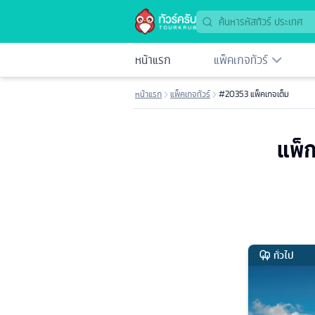
หน้าแรก
แพ็คเกจทัวร์
หน้าแรก
แพ็คเกจทัวร์
#20353 แพ็คเกจเต็ม
แพ็ก
ทั่วไป