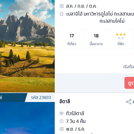
ส.ค. / ก.ย. / ต.ค.
เบลาจิโอ้ มหาวิหารดูโอโม่ ทะเลสาบเบ
ทะเลสาบโคโม่
17
18
ที่เที่ยว
มื้ออาหาร
ที่พัก
เริ่มต้น
ดู
ย์
รหัส
23833
อิตาลี
ทัวร์
อิตาลี
7
วัน
4
คืน
พ.ย. / ธ.ค.