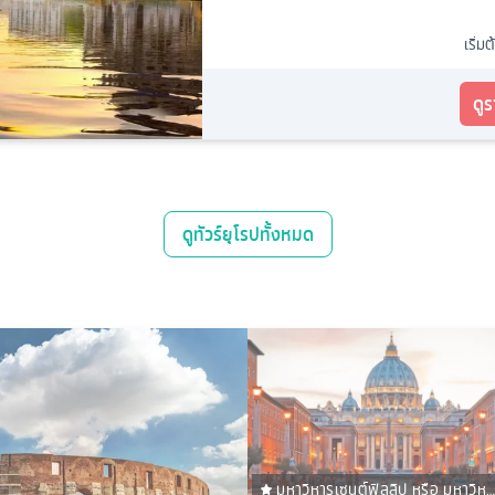
เริ่มต
ดู
ดู
ทัวร์ยุโรป
ทั้งหมด
มหาวิหารเซนต์ฟิลลิป หรือ มหาวิหา