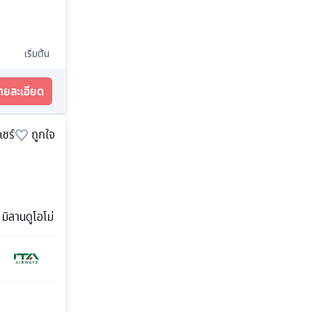
เริ่มต้น
รายละเอียด
แชร์
ถูกใจ
 มิลานดูโอโม่