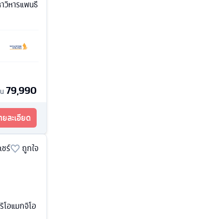
หาวิหารแพนธี
79,990
้น
รายละเอียด
แชร์
ถูกใจ
นริโอแมกจิโอ