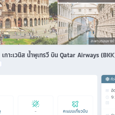
เซนต์ปีเตอร์
สะพานถอนหายใ
คืน เกาะเวนิส น้ำพุเทรวี บิน Qatar Airways (BKK
ทั่
อิ
9
อ
-
คะแนนเที่ยวบิน