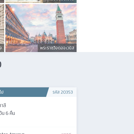
จ
พระราชวังดอจเวนิส
)
วไป
รหัส
20353
ตาลี
วัน
6
คืน