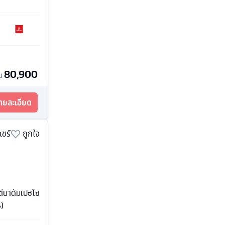
80,900
น
รายละเอียด
แชร์
ถูกใจ
์ตีนาดัมเปซโซ
)