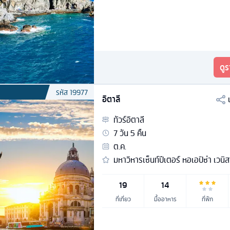
ดู
รหัส
19977
อิตาลี
ทัวร์
อิตาลี
7
วัน
5
คืน
ต.ค.
มหาวิหารเซ็นท์ปีเตอร์ หอเอปิซ่า เวนิส
19
14
ที่เที่ยว
มื้ออาหาร
ที่พัก