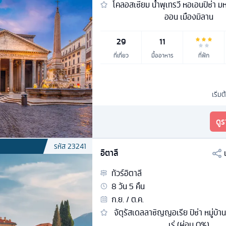
โคลอสเซียม น้ำพุเทรวี หอเอนปิซ่า ม
ออน เมืองมิลาน
29
11
ที่เที่ยว
มื้ออาหาร
ที่พัก
เริ่มต
ดู
รหัส
23241
อิตาลี
ทัวร์
อิตาลี
8
วัน
5
คืน
ก.ย. / ต.ค.
จัตุรัสเดลลาซิญญอเรีย ปิซ่า หมู่บ้า
เร่ (ผ่อน 0%)