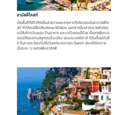
อามัลฟี่โคสท์
เป็นพื้นที่ที่มีทิวทิศน์อันสวยงามและชายหาดที่เงียบสงบในอามาลฟีโค
สต์ ทำให้คนมีชื่อเสียงชอบมาพักผ่อน นอกจากนี้เหล่าคนรวยยังนิยม
มาใช้บริการโรงแรม ร้านอาหาร และบาร์ในแถบนี้ด้วย เป็นชายฝั่งทาง
ตอนใต้ของคาบสมุทรซอร์เรนตีเน ของประเทศอิตาลี ที่เริ่มตั้งแต่โปซี
ตาโนทางตะวันตกไปถึงวิเอตริมาเรทางตะวันออก เมืองที่เรียงราย
เป็นระยะ ๆ บนชายฝั่งอามัลฟี่