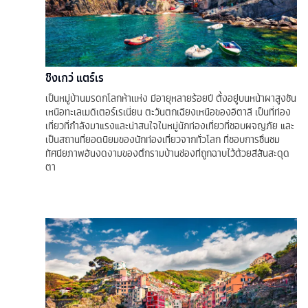
ชิงเกว่ แตร์เร
เป็นหมู่บ้านมรดกโลกห้าเเห่ง มีอายุหลายร้อยปี ตั้งอยู่บนหน้าผาสูงชัน
เหนือทะเลเมดิเตอร์เรเนี่ยน ตะวันตกเฉียงเหนือของอิตาลี เป็นที่ท่อง
เที่ยวที่กำลังมาแรงและน่าสนใจในหมู่นักท่องเที่ยวที่ชอบผจญภัย และ
เป็นสถานที่ยอดนิยมของนักท่องเที่ยวจากทั่วโลก ที่ชอบการชื่นชม
ทัศนียภาพอันงดงามของตึกรามบ้านช่องที่ถูกฉาบไว้ด้วยสีสันสะดุด
ตา