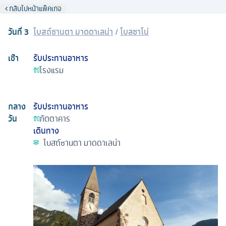
กลับไปหน้าแพ็คเกจ
วันที่
3
โบสถ์ซานตา มาดดาเลน่า
/
โบลซาโน่
เช้า
รับประทานอาหาร
โรงแรม
กลาง
รับประทานอาหาร
วัน
ภัตตาคาร
เดินทาง
โบสถ์ซานตา มาดดาเลน่า