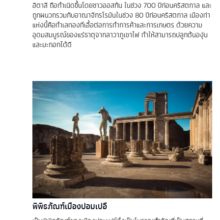
อิตาลี ถือกำเนิดขึ้นโดยชาวออสกัน ในช่วง 700 ปีก่อนคริสตกาล และ
ถูกผนวกรวมกับอาณาจักรโรมันในช่วง 80 ปีก่อนคริสตกาล เมืองท่า
แห่งนี้คือทำเลทองที่เอื้อต่อการทำการค้าและการเกษตร ด้วยความ
อุดมสมบูรณ์ของแร่ธาตุจากลาวาภูเขาไฟ ทำให้สามารถปลูกต้นองุ่น
และมะกอกได้ดี
พิพิธภัณฑ์เมืองปอมเปอี