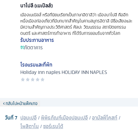
นาโปลี (เนเปิลส์)
เมืองเนเปิลส์ หรือที่นิยมเรียกเป็นภาษาอิตาลีว่า เมืองนาโปลี คืออีก
หนึ่งเมืองท่องเที่ยวที่มีบทบาทสำคัญในคาบสมุทรอิตาลี มีชื่อเสียงและ
มีความสำคัญทางประวัติศาสตร์ ศิลปะ วัฒนธรรม สถาปัตยกรรม
ดนตรี และศาสตร์การทำอาหาร ที่ได้รับการยอมรับจากทั่วโลก
รับประทานอาหาร
ภัตตาคาร
โรงแรมและที่พัก
Holiday inn naples
HOLIDAY INN NAPLES
กลับไปหน้าแพ็คเกจ
วันที่
7
ปอมเปอี
/
พิพิธภัณฑ์เมืองปอมเปอี
/
อามัลฟี่โคสท์
/
โพสิตาโน
/
ซอร์เรนโต้