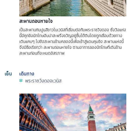
สะพานถอนหายใจ
เป็นสะพานหินปูนสีขาวในเวนิสที่เชื่อมต่อกับพระราชวังดอจ ซึ่งวังแห่ง
นี้มีคุกขังนักโทษอันน่าสะพรึงขวัญอยู่ชั้นใต้ดินโดยถูกเชื่อมด้วยทาง
เดินแคบๆ ไปยังสะพานข้ามคลองนี้เพื่อเข้าสู่แดนคุมขัง สะพานแห่งนี้
จึงมีชื่อเรียกว่า สะพานถอนหายใจ ตามอาการของนักโทษที่เดินข้าม
สะพานก่อนที่จะหมดอิสรภาพ
เย็น
เดินทาง
พระราชวังดอจเวนิส