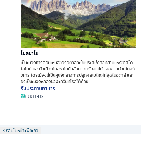
โบลซาโน่
เป็นเมืองทางตอนเหนือของอิตาลีที่เป็นประตูเข้าสู่อุทยานแห่งชาติโด
โลไมท์ และตัวเมืองโบลซาโนนั้นล้อมรอบด้วยแม่น้ำ งดงามด้วยโบสถ์
วิหาร โดยเมืองนี้เป็นศูนย์กลางการปลูกผลไม้ใหญ่ที่สุดในอิตาลี และ
ยังเป็นเมืองหลสงของแคว้นทิโรลใต้ด้วย
รับประทานอาหาร
ภัตตาคาร
กลับไปหน้าแพ็คเกจ