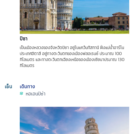
ปิซา
เป็นเมืองหลวงของจังหวัดปิซา อยู่ในแคว้นทัสกานี ฝั่งแม่น้ำอาร์โน
ประเทศอิตาลี อยู่ทางตะวันตกของเมืองฟลอเรนซ์ ประมาณ 100
กิโลเมตร และทางตะวันตกเฉียงเหนือของเมืองเซียนาปรมาณ 130
กิโลเมตร
เย็น
เดินทาง
หอเอนปิซ่า