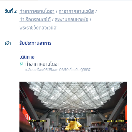
วันที่
2
ท่าอากาศยานโดฮา
/
ท่าอากาศยานเวนิส
/
ท่าเรือตรอนเซโต้
/
สะพานถอนหายใจ
/
พระราชวังดอจเวนิส
เช้า
รับประทานอาหาร
เดินทาง
ท่าอากาศยานโดฮา
เปลี่ยนเครื่อง
05.35
ออก
08.50
เที่ยวบิน
QR837