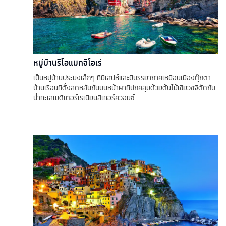
หมู่บ้านริโอแมกจิโอเร่
เป็นหมู่บ้านประมงเล็กๆ ที่มีเสน่ห์และมีบรรยากาศเหมือนเมืองตุ๊กตา
บ้านเรือนที่ตั้งลดหลั่นกันบนหน้าผาที่ปกคลุมด้วยต้นไม้เขียวขจีตัดกับ
นํ้าทะเลเมดิเตอร์เรเนียนสีเทอร์ควอยซ์