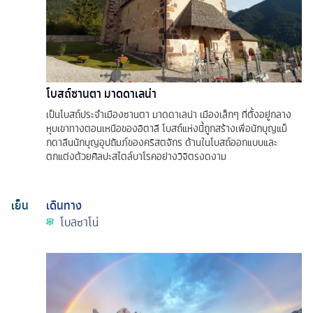
โบสถ์ซานตา มาดดาเลน่า
เป็นโบสถ์ประจำเมืองซานตา มาดดาเลน่า เมืองเล็กๆ ที่ตั้งอยู่กลาง
หุบเขาทางตอนเหนือของอิตาลี โบสถ์แห่งนี้ถูกสร้างเพื่อนักบุญแม็
กดาลีนนักบุญอุปถัมภ์ของคริสตจักร ด้านในโบสถ์ออกแบบและ
ตกแต่งด้วยศิลปะสไตล์บาโรคอย่างวิจิตรงดงาม
เย็น
เดินทาง
โบลซาโน่