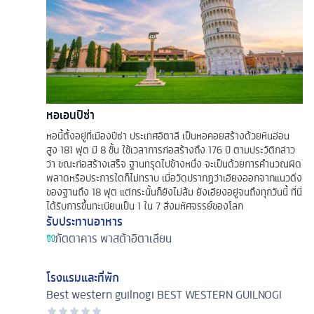
หอเอนปิซ่า
หอนี้ตั้งอยู่ที่เมืองปีซ่า ประเทศอิตาลี เป็นหอคอยสร้างด้วยหินอ่อน
สูง 181 ฟุต มี 8 ชั้น ใช้เวลาการก่อสร้างถึง 176 ปี ตามประวัติกล่าว
ว่า ขณะก่อสร้างเสร็จ ฐานทรุดไปข้างหนึ่ง จะเป็นด้วยการคำนวณผิด
พลาดหรือประการใดก็ไม่ทราบ เมื่อวัดปรากฏว่าเอียงออกจากแนวดิ่ง
ของฐานถึง 18 ฟุต แต่กระนั้นก็ยังไม่ล้ม ยังเอียงอยู่จนถึงทุกวันนี้ ที่นี่
ได้รับการขึ้นทะเบียนเป็น 1 ใน 7 สิ่งมหัศจรรย์ของโลก
รับประทานอาหาร
ภัตตาคาร
พาสต้าอิตาเลียน
โรงแรมและที่พัก
Best western guilnogi
BEST WESTERN GUILNOGI