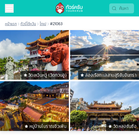
หน้าแรก
ทัวร์ไต้หวัน
ไทเป
#21063
วัดเหวินหวู่ (วัดกวนอู)
ล่องเรือทะเลสาบสุริยันจันทรา
หมู่บ้านโบราณจิ่วเฟิ่น
วัดหลงซันซื่อ