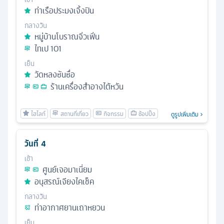
ท่าเรือประมงเจิ้งปิน
กลางวัน
หมู่บ้านโบราณจิ่วเฟิ่น
ไทเป 101
เย็น
วัดหลงซันซื่อ
ร้านเครื่องสำอางไต้หวัน
ดูรูปเพิ่มเติม
วันที่
4
เช้า
ศูนย์เจอมาเนี่ยม
อนุสรณ์เจียงไคเช็ค
กลางวัน
ท่าอากาศยานเถาหยวน
เย็น