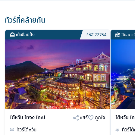
ทัวร์ที่คล้ายกัน
เน้นช้อปปิ้ง
ชมสถาป
รหัส
22754
ไต้หวัน ไทจง ไทเป
แชร์
ถูกใจ
ไต้หวัน ไ
ทัวร์
ไต้หวัน
ทัวร์
ไต้