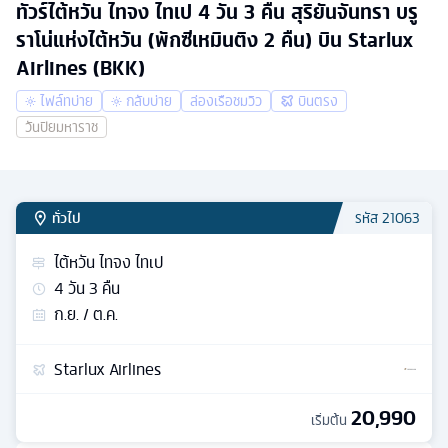
ทัวร์ไต้หวัน ไทจง ไทเป 4 วัน 3 คืน สุริยันจันทรา บรู
ราโน่แห่งไต้หวัน (พักซีเหมินติง 2 คืน) บิน Starlux
Airlines (BKK)
ไฟล์ทบ่าย
กลับบ่าย
ล่องเรือชมวิว
บินตรง
วันปิยมหาราช
ทั่วไป
รหัส
21063
ไต้หวัน ไทจง ไทเป
4
วัน
3
คืน
ก.ย. / ต.ค.
Starlux Airlines
20,990
เริ่มต้น