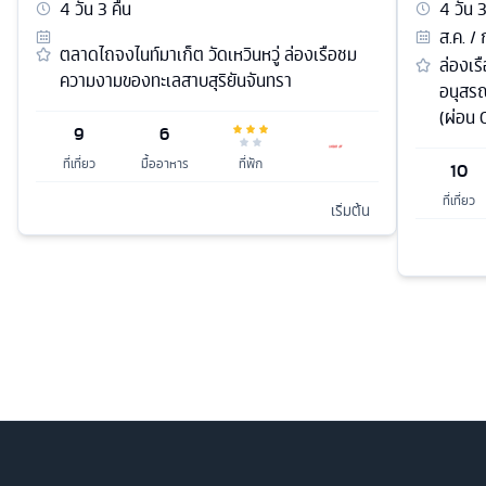
4
วัน
3
คืน
4
วัน
ส.ค. / 
ตลาดไถจงไนท์มาเก็ต วัดเหวินหวู่ ล่องเรือชม
ล่องเร
ความงามของทะเลสาบสุริยันจันทรา
อนุสรณ
(ผ่อน 
9
6
ที่เที่ยว
มื้ออาหาร
ที่พัก
10
ที่เที่ยว
เริ่มต้น