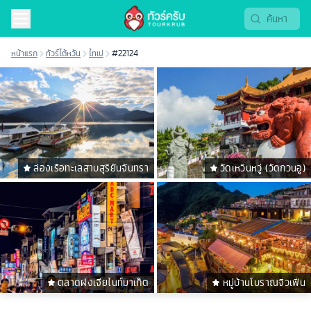
หน้าแรก
ทัวร์ไต้หวัน
ไทเป
#22124
ล่องเรือทะเลสาบสุริยันจันทรา
วัดเหวินหวู่ (วัดกวนอู)
ตลาดฝงเจียไนท์มาเก็ต
หมู่บ้านโบราณจิ่วเฟิ่น