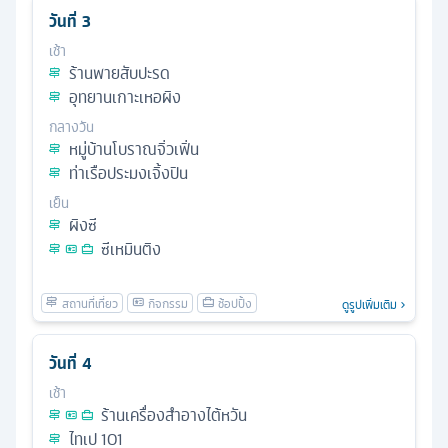
วันที่
3
เช้า
ร้านพายสับปะรด
อุทยานเกาะเหอผิง
กลางวัน
หมู่บ้านโบราณจิ่วเฟิ่น
ท่าเรือประมงเจิ้งปิน
เย็น
ผิงซี
ซีเหมินติง
ดูรูปเพิ่มเติม
วันที่
4
เช้า
ร้านเครื่องสำอางไต้หวัน
ไทเป 101