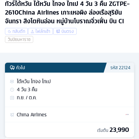
ทัวร์ไต้หวัน ไต้หวัน ไทจง ไทเป 4 วัน 3 คืน ZGTPE-
2610China Airlines เกาะเหอผิง ล่องเรือสุริยัน
จันทรา สิงโตหินอ่อน หมู่บ้านโบราณจิ่วเฟิ่น บิน CI
กลับดึก
ไฟล์ทเช้า
บินตรง
วันปิยมหาราช
ทั่วไป
รหัส
22124
ไต้หวัน ไทจง ไทเป
4
วัน
3
คืน
ก.ย. / ต.ค.
China Airlines
23,990
เริ่มต้น