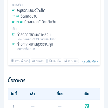
กลางวัน
อนุสรณ์เจียงไคเช็ค
วัดหลิงซาน
มิตซุยเอาท์เล็ตไต้หวัน
เย็น
ท่าอากาศยานเถาหยวน
นัดหมาย
ออก
22.30
เที่ยวบิน
CI837
ท่าอากาศยานสุวรรณภูมิ
เดินทางถึง
01.35
ดูรูปเพิ่มเติม
มื้ออาหาร
วันที่
เช้า
เที่ยง
เย็น
1
—
—