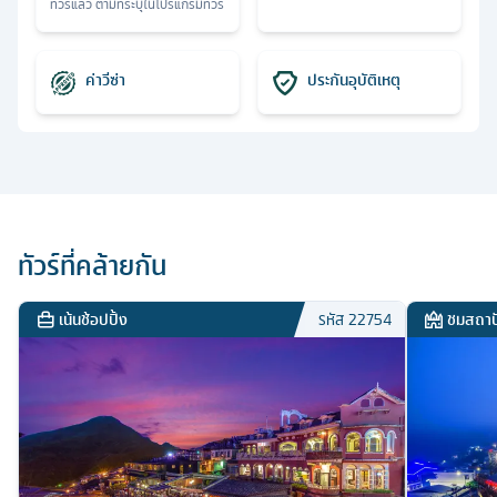
ทัวร์แล้ว ตามที่ระบุในโปรแกรมทัวร์
ค่าวีซ่า
ประกันอุบัติเหตุ
ทัวร์ที่คล้ายกัน
เน้นช้อปปิ้ง
ชมสถาป
รหัส
22754