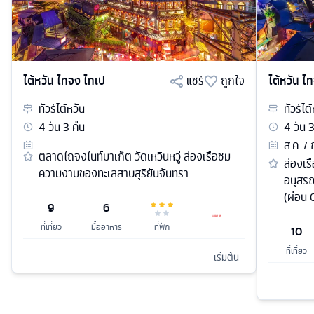
ไต้หวัน ไทจง ไทเป
แชร์
ถูกใจ
ไต้หวัน ไ
ทัวร์
ไต้หวัน
ทัวร์
ไต้
4
วัน
3
คืน
4
วัน
ส.ค. / 
ตลาดไถจงไนท์มาเก็ต วัดเหวินหวู่ ล่องเรือชม
ล่องเร
ความงามของทะเลสาบสุริยันจันทรา
อนุสรณ
(ผ่อน 
9
6
ที่เที่ยว
มื้ออาหาร
ที่พัก
10
ที่เที่ยว
เริ่มต้น