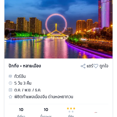
ปักกิ่ง + หลายเมือง
แชร์
ถูกใจ
ทัวร์
จีน
5
วัน
3
คืน
ต.ค. / พ.ย. / ธ.ค.
พิชิตกำแพงเมืองจีน ด่านหงหยากวน
10
10
ที่เที่ยว
มื้ออาหาร
ที่พัก