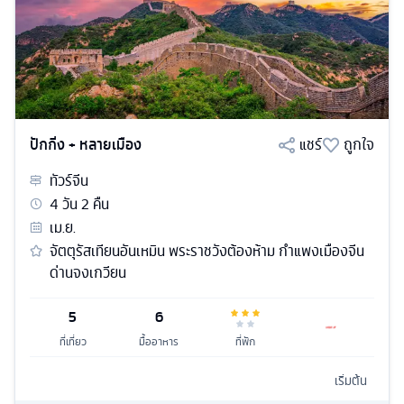
ปักกิ่ง + หลายเมือง
แชร์
ถูกใจ
ทัวร์
จีน
4
วัน
2
คืน
เม.ย.
จัตตุรัสเทียนอันเหมิน พระราชวังต้องห้าม กำแพงเมืองจีน
ด่านจงเกวียน
5
6
ที่เที่ยว
มื้ออาหาร
ที่พัก
เริ่มต้น