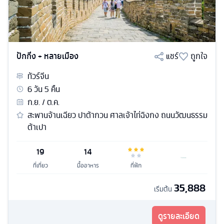
ปักกิ่ง + หลายเมือง
แชร์
ถูกใจ
ทัวร์
จีน
6
วัน
5
คืน
ก.ย. / ต.ค.
สะพานจ้านเฉียว ปาต้ากวน ศาลเจ้าไท่ฉิงกง ถนนวัฒนธรรม
ต้าเปา
19
14
ที่เที่ยว
มื้ออาหาร
ที่พัก
35,888
เริ่มต้น
ดูรายละเอียด