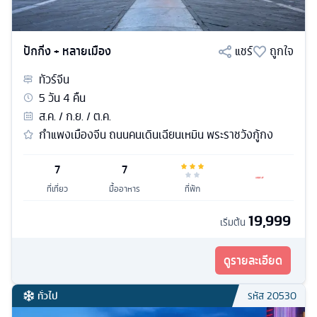
ปักกิ่ง + หลายเมือง
แชร์
ถูกใจ
ทัวร์
จีน
5
วัน
4
คืน
ส.ค. / ก.ย. / ต.ค.
กำแพงเมืองจีน ถนนคนเดินเฉียนเหมิน พระราชวังกู้กง
7
7
ที่เที่ยว
มื้ออาหาร
ที่พัก
19,999
เริ่มต้น
ดูรายละเอียด
ทั่วไป
รหัส
20530