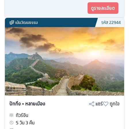
ดูรายละเอียด
เน้นวัฒนธรรม
รหัส
22944
ปักกิ่ง + หลายเมือง
แชร์
ถูกใจ
ทัวร์
จีน
5
วัน
3
คืน