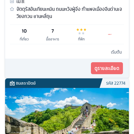
เม.ย.
จัตตุรัสอันเทียนเหมิน ถนนหวังฝู่จิ่ง กำแพงเมืองจีนด่านเจ
วียงกวน ซานหลี่ถุน
10
7
ที่เที่ยว
มื้ออาหาร
ที่พัก
เริ่มต้น
ดูรายละเอียด
ชมสถาปัตย์
รหัส
22774