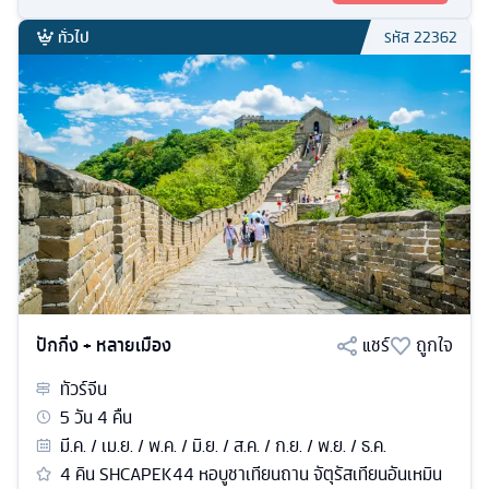
ทั่วไป
รหัส
22362
ปักกิ่ง + หลายเมือง
แชร์
ถูกใจ
ทัวร์
จีน
5
วัน
4
คืน
มี.ค. / เม.ย. / พ.ค. / มิ.ย. / ส.ค. / ก.ย. / พ.ย. / ธ.ค.
4 คิน SHCAPEK44 หอบูชาเทียนถาน จัตุรัสเทียนอันเหมิน