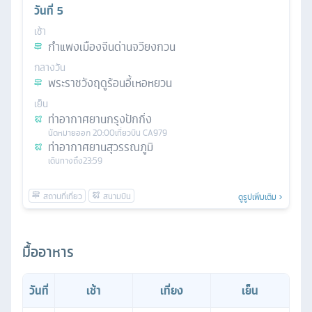
วันที่
5
เช้า
กำแพงเมืองจีนด่านจวียงกวน
กลางวัน
พระราชวังฤดูร้อนอี้เหอหยวน
เย็น
ท่าอากาศยานกรุงปักกิ่ง
นัดหมาย
ออก
20:00
เที่ยวบิน
CA979
ท่าอากาศยานสุวรรณภูมิ
เดินทางถึง
23:59
ดูรูปเพิ่มเติม
มื้ออาหาร
วันที่
เช้า
เที่ยง
เย็น