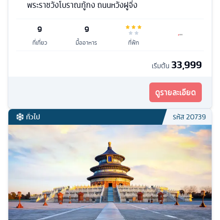
พระราชวังโบราณกู้กง ถนนหวังฝูจิ่ง
9
9
ที่เที่ยว
มื้ออาหาร
ที่พัก
33,999
เริ่มต้น
ดูรายละเอียด
ทั่วไป
รหัส
20739