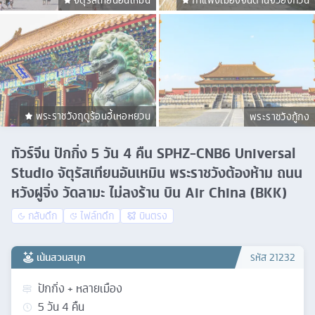
จัตุรัสเทียนอันเหมิน
กำแพงเมืองจีนด่านจวียงกวน
พระราชวังฤดูร้อนอี้เหอหยวน
พระราชวังกู้กง
ทัวร์จีน ปักกิ่ง 5 วัน 4 คืน SPHZ-CNB6 Universal
Studio จัตุรัสเทียนอันเหมิน พระราชวังต้องห้าม ถนน
หวังฝูจิ่ง วัดลามะ ไม่ลงร้าน บิน Air China (BKK)
กลับดึก
ไฟล์ทดึก
บินตรง
เน้นสวนสนุก
รหัส
21232
ปักกิ่ง + หลายเมือง
5
วัน
4
คืน