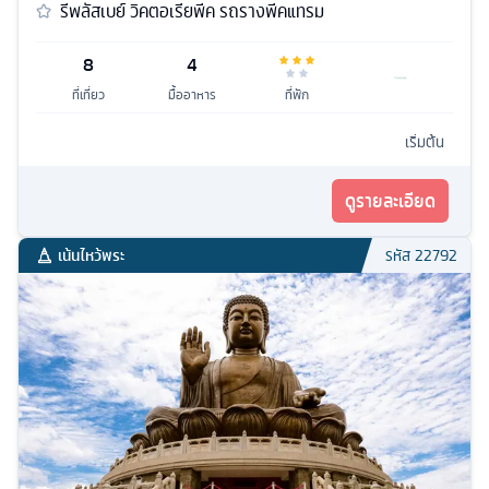
รีพลัสเบย์ วิคตอเรียพีค รถรางพีคแทรม
8
4
ที่เที่ยว
มื้ออาหาร
ที่พัก
เริ่มต้น
ดูรายละเอียด
เน้นไหว้พระ
รหัส
22792