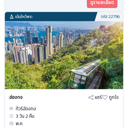
ดูรายละเอียด
เน้นไหว้พระ
รหัส
22796
ฮ่องกง
แชร์
ถูกใจ
ทัวร์
ฮ่องกง
3
วัน
2
คืน
พ.ค.