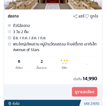
ฮ่องกง
แชร์
ถูกใจ
ทัวร์
ฮ่องกง
3
วัน
2
คืน
มิ.ย. / ก.ค. / ส.ค. / ก.ย.
พระใหญ่เทียนถาน หมู่บ้านวัฒนธรรม ห้างซิตี้เกต เอาท์เล็ท
Avenue of Stars
6
2
ที่เที่ยว
มื้ออาหาร
ที่พัก
14,990
เริ่มต้น
ดูรายละเอียด
ทั่วไป
รหัส
21970