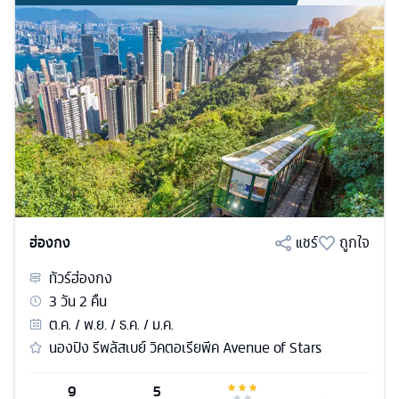
ฮ่องกง
แชร์
ถูกใจ
ทัวร์
ฮ่องกง
3
วัน
2
คืน
ต.ค. / พ.ย. / ธ.ค. / ม.ค.
นองปิง รีพลัสเบย์ วิคตอเรียพีค Avenue of Stars
9
5