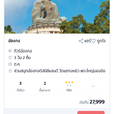
ฮ่องกง
แชร์
ถูกใจ
ทัวร์
ฮ่องกง
3
วัน
2
คืน
ต.ค.
สวนสนุกฮ่องกงดิสนีย์แลนด์ วัดแชกงหมิว พระใหญ่นองปิง
3
2
ที่เที่ยว
มื้ออาหาร
ที่พัก
27,999
เริ่มต้น