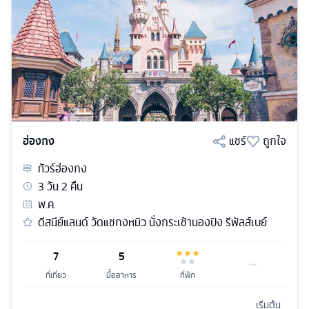
ฮ่องกง
แชร์
ถูกใจ
ทัวร์
ฮ่องกง
3
วัน
2
คืน
พ.ค.
ดีสนีย์แลนด์ วัดแชกงหมิว นั่งกระเช้านองปิง รีพัลส์เบย์
7
5
ที่เที่ยว
มื้ออาหาร
ที่พัก
เริ่มต้น