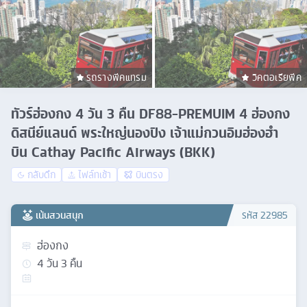
รถรางพีคแทรม
วิคตอเรียพีค
ทัวร์ฮ่องกง 4 วัน 3 คืน DF88-PREMUIM 4 ฮ่องกง
ดิสนีย์แลนด์ พระใหญ่นองปิง เจ้าแม่กวนอิมฮ่องฮำ
บิน Cathay Pacific Airways (BKK)
กลับดึก
ไฟล์ทเช้า
บินตรง
เน้นสวนสนุก
รหัส
22985
ฮ่องกง
4
วัน
3
คืน