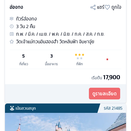
ฮ่องกง
แชร์
ถูกใจ
ทัวร์
ฮ่องกง
3
วัน
2
คืน
ก.พ. / มี.ค. / เม.ย. / พ.ค. / มิ.ย. / ก.ค. / ส.ค. / ก.ย.
วัดเจ้าแม่กวนอิมฮองฮำ วัดหลินฟ้า จิมซาจุ่ย
5
3
ที่เที่ยว
มื้ออาหาร
ที่พัก
17,900
เริ่มต้น
ดูรายละเอียด
เน้นสวนสนุก
รหัส
21485