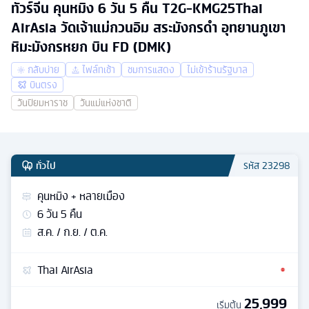
ทัวร์จีน คุนหมิง 6 วัน 5 คืน T2G-KMG25Thai
AirAsia วัดเจ้าแม่กวนอิม สระมังกรดำ อุทยานภูเขา
หิมะมังกรหยก บิน FD (DMK)
กลับบ่าย
ไฟล์ทเช้า
ชมการแสดง
ไม่เข้าร้านรัฐบาล
บินตรง
วันปิยมหาราช
วันแม่แห่งชาติ
ทั่วไป
รหัส
23298
คุนหมิง + หลายเมือง
6
วัน
5
คืน
ส.ค. / ก.ย. / ต.ค.
Thai AirAsia
25,999
เริ่มต้น