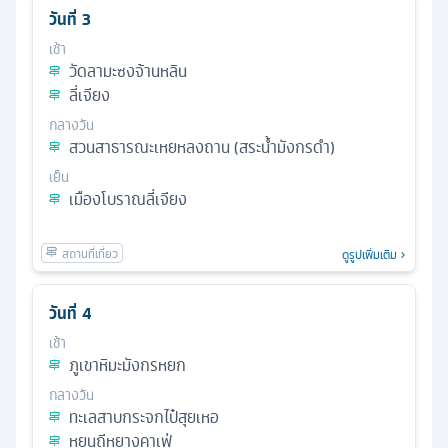
วันที่
3
เช้า
วัดลามะซงจ้านหลิน
ลี่เจียง
กลางวัน
สวนสาธารณะเหยหลงถาน (สระน้ำมังกรดำ)
เย็น
เมืองโบราณลี่เจียง
ดูรูปเพิ่มเติม
วันที่
4
เช้า
ภูเขาหิมะมังกรหยก
กลางวัน
ทะเลสาบกระจกไป๋สุยเหอ
หยุนถีหยางคาเฟ่