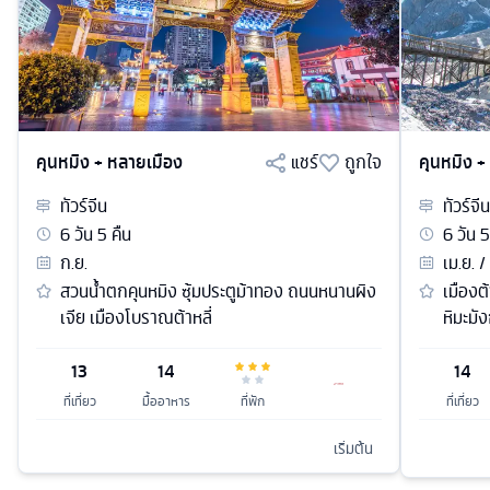
คุนหมิง + หลายเมือง
แชร์
ถูกใจ
คุนหมิง +
ทัวร์
จีน
ทัวร์
จีน
6
วัน
5
คืน
6
วัน
5
ก.ย.
เม.ย. /
สวนน้ำตกคุนหมิง ซุ้มประตูม้าทอง ถนนหนานผิง
เมืองต้
เจีย เมืองโบราณต้าหลี่
หิมะมั
13
14
14
ที่เที่ยว
มื้ออาหาร
ที่พัก
ที่เที่ยว
เริ่มต้น