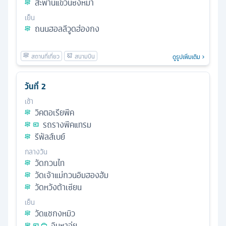
สะพานแขวนซิงหมา
เย็น
ถนนฮอลลีวูดฮ่องกง
ดูรูปเพิ่มเติม
วันที่
2
เช้า
วิคตอเรียพีค
รถรางพีคแทรม
รีพัลส์เบย์
กลางวัน
วัดกวนไท
วัดเจ้าแม่กวนอิมฮองฮัม
วัดหวังต้าเซียน
เย็น
วัดแชกงหมิว
จิมซาจุ่ย