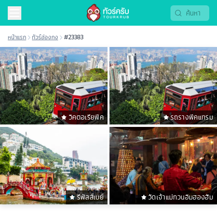
หน้าแรก
ทัวร์ฮ่องกง
#23383
วิคตอเรียพีค
รถรางพีคแทรม
รีพัลส์เบย์
วัดเจ้าแม่กวนอิมฮองฮัม