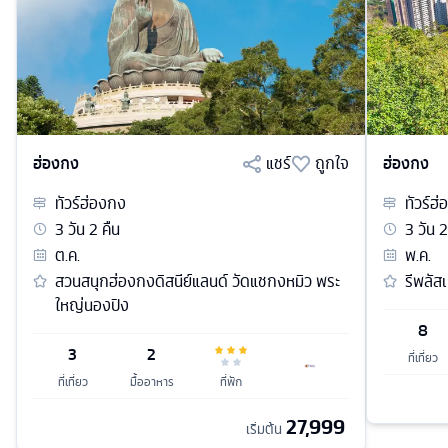
ฮ่องกง
แชร์
ถูกใจ
ฮ่องกง
ทัวร์
ฮ่องกง
ทัวร์
ฮ่
3
วัน
2
คืน
3
วัน
2
ต.ค.
พ.ค.
สวนสนุกฮ่องกงดิสนีย์แลนด์ วัดแชกงหมิว พระ
รีพลัส
ใหญ่นองปิง
8
3
2
ที่เที่ยว
ที่เที่ยว
มื้ออาหาร
ที่พัก
27,999
เริ่มต้น