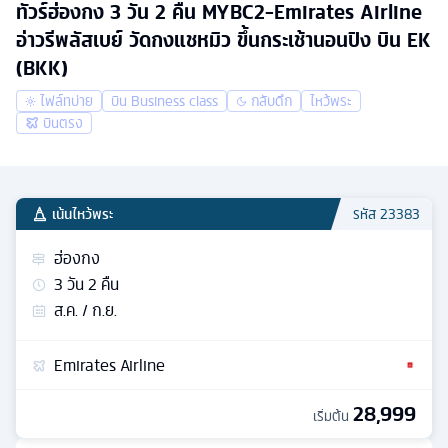
ทัวร์ฮ่องกง 3 วัน 2 คืน MYBC2-Emirates Airline
อ่าวรีพลัสเบย์ วัดกงแชหมิว ขึ้นกระเช้านอนปิง บิน EK
(BKK)
ไฟล์ทบ่าย
บิน Business class
กลับดึก
ไหว้พระ
บินตรง
เน้นไหว้พระ
รหัส
23383
ฮ่องกง
3
วัน
2
คืน
ส.ค. / ก.ย.
Emirates Airline
28,999
เริ่มต้น