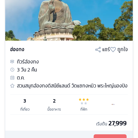
ฮ่องกง
แชร์
ถูกใจ
ทัวร์
ฮ่องกง
3
วัน
2
คืน
ต.ค.
สวนสนุกฮ่องกงดิสนีย์แลนด์ วัดแชกงหมิว พระใหญ่นองปิง
3
2
ที่เที่ยว
มื้ออาหาร
ที่พัก
27,999
เริ่มต้น