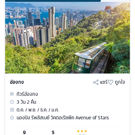
ฮ่องกง
แชร์
ถูกใจ
ทัวร์
ฮ่องกง
3
วัน
2
คืน
ต.ค. / พ.ย. / ธ.ค. / ม.ค.
นองปิง รีพลัสเบย์ วิคตอเรียพีค Avenue of Stars
9
5