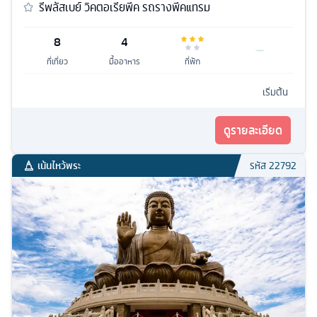
รีพลัสเบย์ วิคตอเรียพีค รถรางพีคแทรม
8
4
ที่เที่ยว
มื้ออาหาร
ที่พัก
เริ่มต้น
ดูรายละเอียด
เน้นไหว้พระ
รหัส
22792