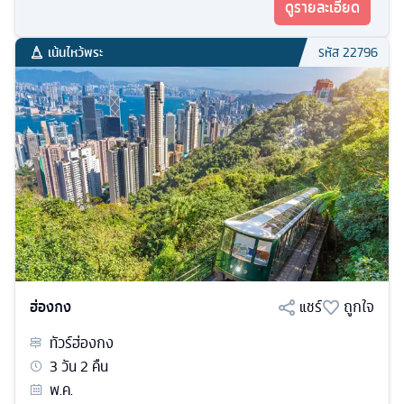
ดูรายละเอียด
เน้นไหว้พระ
รหัส
22796
ฮ่องกง
แชร์
ถูกใจ
ทัวร์
ฮ่องกง
3
วัน
2
คืน
พ.ค.