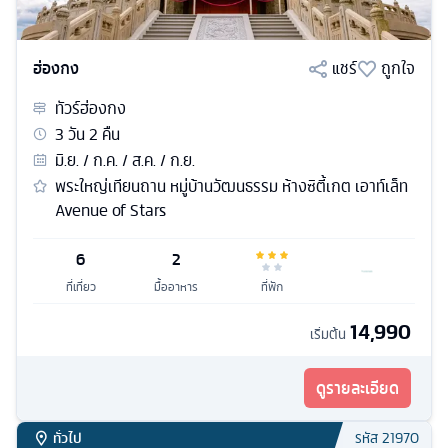
ฮ่องกง
แชร์
ถูกใจ
ทัวร์
ฮ่องกง
3
วัน
2
คืน
มิ.ย. / ก.ค. / ส.ค. / ก.ย.
พระใหญ่เทียนถาน หมู่บ้านวัฒนธรรม ห้างซิตี้เกต เอาท์เล็ท
Avenue of Stars
6
2
ที่เที่ยว
มื้ออาหาร
ที่พัก
14,990
เริ่มต้น
ดูรายละเอียด
ทั่วไป
รหัส
21970