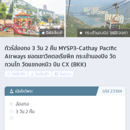
รีพัลส์เบย์
กระเช้านองปิง 360 องศา
ทัวร์ฮ่องกง 3 วัน 2 คืน MYSP3-Cathay Pacific
Airways ยอดเขาวิคตอเรียพีค กระเช้านองปิง วัด
กวนไท วัดแชกงหมิว บิน CX (BKK)
ไฟล์ทดึก
ไฟล์ทเช้า
บินตรง
เน้นไหว้พระ
รหัส
23384
ฮ่องกง
3
วัน
2
คืน