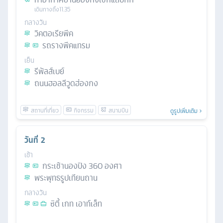
เดินทางถึง
11.35
กลางวัน
วิคตอเรียพีค
รถรางพีคแทรม
เย็น
รีพัลส์เบย์
ถนนฮอลลีวูดฮ่องกง
ดูรูปเพิ่มเติม
วันที่
2
เช้า
กระเช้านองปิง 360 องศา
พระพุทธรูปเทียนถาน
กลางวัน
ซิตี้ เกท เอาท์เล็ท