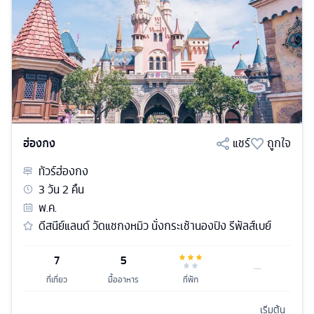
ฮ่องกง
แชร์
ถูกใจ
ทัวร์
ฮ่องกง
3
วัน
2
คืน
พ.ค.
ดีสนีย์แลนด์ วัดแชกงหมิว นั่งกระเช้านองปิง รีพัลส์เบย์
7
5
ที่เที่ยว
มื้ออาหาร
ที่พัก
เริ่มต้น