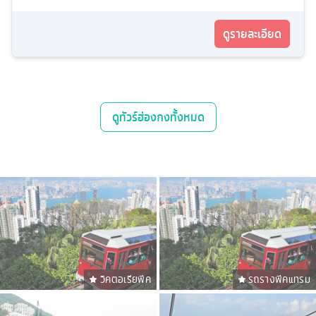
ดูรายละเอียด
ดู
ทัวร์ฮ่องกง
ทั้งหมด
วิคตอเรียพีค
รถรางพีคแทรม