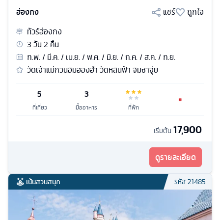
ฮ่องกง
แชร์
ถูกใจ
ทัวร์
ฮ่องกง
3
วัน
2
คืน
ก.พ. / มี.ค. / เม.ย. / พ.ค. / มิ.ย. / ก.ค. / ส.ค. / ก.ย.
วัดเจ้าแม่กวนอิมฮองฮำ วัดหลินฟ้า จิมซาจุ่ย
5
3
ที่เที่ยว
มื้ออาหาร
ที่พัก
17,900
เริ่มต้น
ดูรายละเอียด
เน้นสวนสนุก
รหัส
21485