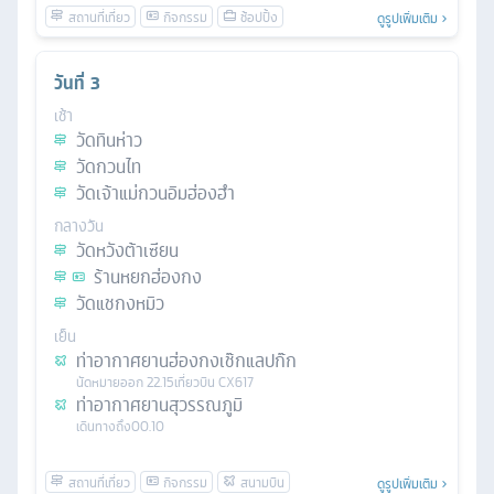
ดูรูปเพิ่มเติม
วันที่
3
เช้า
วัดทินห่าว
วัดกวนไท
วัดเจ้าแม่กวนอิมฮ่องฮำ
กลางวัน
วัดหวังต้าเซียน
ร้านหยกฮ่องกง
วัดแชกงหมิว
เย็น
ท่าอากาศยานฮ่องกงเช๊กแลปก๊ก
นัดหมาย
ออก
22.15
เที่ยวบิน
CX617
ท่าอากาศยานสุวรรณภูมิ
เดินทางถึง
00.10
ดูรูปเพิ่มเติม