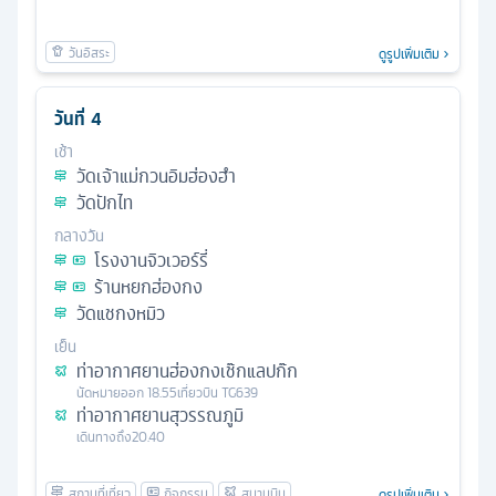
ดูรูปเพิ่มเติม
วันที่
4
เช้า
วัดเจ้าแม่กวนอิมฮ่องฮำ
วัดปักไท
กลางวัน
โรงงานจิวเวอร์รี่
ร้านหยกฮ่องกง
วัดแชกงหมิว
เย็น
ท่าอากาศยานฮ่องกงเช๊กแลปก๊ก
นัดหมาย
ออก
18.55
เที่ยวบิน
TG639
ท่าอากาศยานสุวรรณภูมิ
เดินทางถึง
20.40
ดูรูปเพิ่มเติม