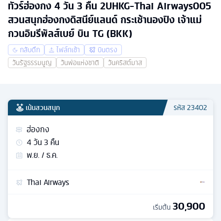
ทัวร์ฮ่องกง 4 วัน 3 คืน 2UHKG-Thai Airways005
สวนสนุกฮ่องกงดิสนีย์แลนด์ กระเช้านองปิง เจ้าแม่
กวนอิมรีพัลส์เบย์ บิน TG (BKK)
กลับดึก
ไฟล์ทเช้า
บินตรง
วันรัฐธรรมนูญ
วันพ่อแห่งชาติ
วันคริสต์มาส
เน้นสวนสนุก
รหัส
23402
ฮ่องกง
4
วัน
3
คืน
พ.ย. / ธ.ค.
Thai Airways
30,900
เริ่มต้น