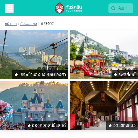
หน้าแรก
ทัวร์ฮ่องกง
#23402
กระเช้านองปิง 360 องศา
รีพัลส์เบย์
ฮ่องกงดิสนีย์แลนด์
วัดแชกงหมิว