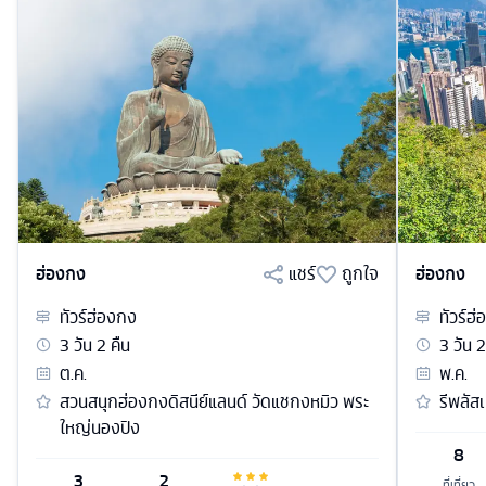
ฮ่องกง
แชร์
ถูกใจ
ฮ่องกง
ทัวร์
ฮ่องกง
ทัวร์
ฮ่
3
วัน
2
คืน
3
วัน
2
ต.ค.
พ.ค.
สวนสนุกฮ่องกงดิสนีย์แลนด์ วัดแชกงหมิว พระ
รีพลัส
ใหญ่นองปิง
8
3
2
ที่เที่ยว