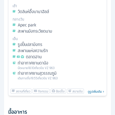
เช้า
วัดลินห์อื๋งบานาฮิลล์
กลางวัน
Apec park
สะพานมังกรเวียดนาม
เย็น
รูปปั้นปลามังกร
สะพานแห่งความรัก
ตลาดฮาน
ท่าอากาศยานดานัง
นัดหมาย
18.10
เที่ยวบิน
VZ 963
ท่าอากาศยานสุวรรณภูมิ
เดินทางถึง
19.55
เที่ยวบิน
VZ 963
ดูรูปเพิ่มเติม
มื้ออาหาร