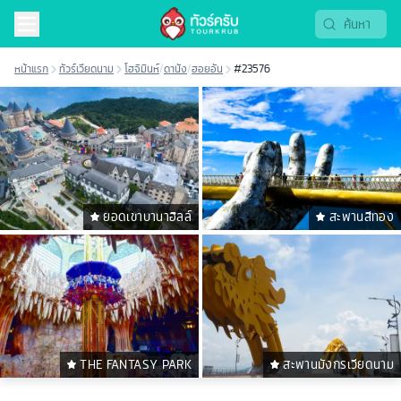
หน้าแรก
ทัวร์เวียดนาม
โฮจิมินห์
/
ดานัง
/
ฮอยอัน
#23576
ยอดเขาบานาฮิลล์
สะพานสีทอง
THE FANTASY PARK
สะพานมังกรเวียดนาม