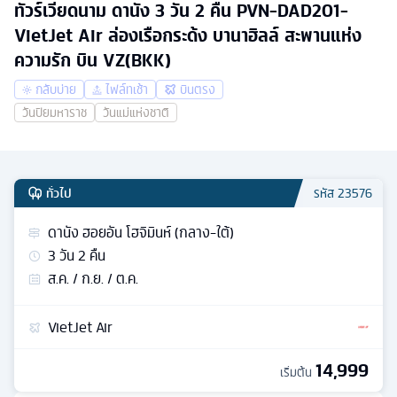
ทัวร์เวียดนาม ดานัง 3 วัน 2 คืน PVN-DAD201-
VietJet Air ล่องเรือกระด้ง บานาฮิลล์ สะพานแห่ง
ความรัก บิน VZ(BKK)
กลับบ่าย
ไฟล์ทเช้า
บินตรง
วันปิยมหาราช
วันแม่แห่งชาติ
ทั่วไป
รหัส
23576
ดานัง ฮอยอัน โฮจิมินห์ (กลาง-ใต้)
3
วัน
2
คืน
ส.ค. / ก.ย. / ต.ค.
VietJet Air
14,999
เริ่มต้น