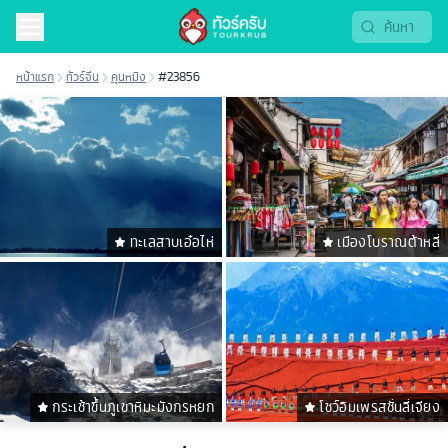
หน้าแรก
ทัวร์จีน
คุนหมิง
#23856
ทะเลสาบเอ๋อไห่
เมืองโบราณต้าหลี่
กระเช้าขึ้นภูเขาหิมะมังกรหยก
โชว์อิมเพรสชั่นลี่เจียง