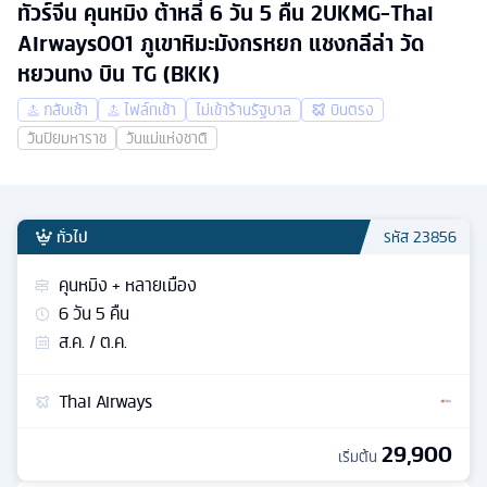
ทัวร์จีน คุนหมิง ต้าหลี่ 6 วัน 5 คืน 2UKMG-Thai
Airways001 ภูเขาหิมะมังกรหยก แชงกลีล่า วัด
หยวนทง บิน TG (BKK)
กลับเช้า
ไฟล์ทเช้า
ไม่เข้าร้านรัฐบาล
บินตรง
วันปิยมหาราช
วันแม่แห่งชาติ
ทั่วไป
รหัส
23856
คุนหมิง + หลายเมือง
6
วัน
5
คืน
ส.ค. / ต.ค.
Thai Airways
29,900
เริ่มต้น