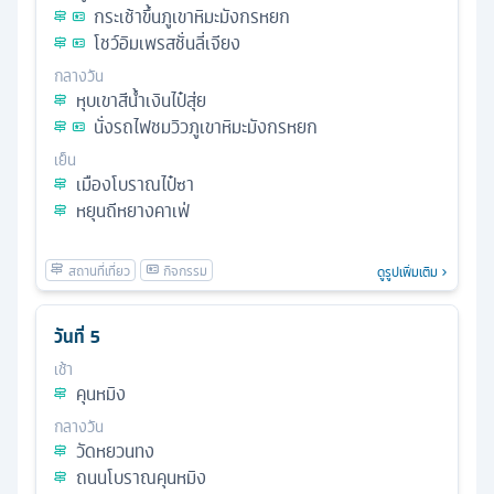
กระเช้าขึ้นภูเขาหิมะมังกรหยก
โชว์อิมเพรสชั่นลี่เจียง
กลางวัน
หุบเขาสีน้ำเงินไป๋สุ่ย
นั่งรถไฟชมวิวภูเขาหิมะมังกรหยก
เย็น
เมืองโบราณไป๋ซา
หยุนถีหยางคาเฟ่
ดูรูปเพิ่มเติม
วันที่
5
เช้า
คุนหมิง
กลางวัน
วัดหยวนทง
ถนนโบราณคุนหมิง