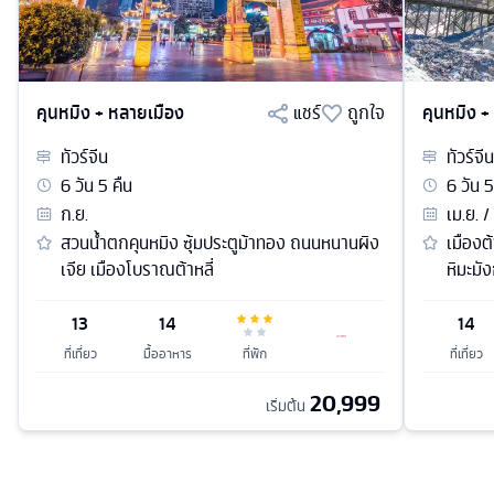
คุนหมิง + หลายเมือง
แชร์
ถูกใจ
คุนหมิง +
ทัวร์
จีน
ทัวร์
จีน
6
วัน
5
คืน
6
วัน
5
ก.ย.
เม.ย. /
สวนน้ำตกคุนหมิง ซุ้มประตูม้าทอง ถนนหนานผิง
เมืองต้
เจีย เมืองโบราณต้าหลี่
หิมะมั
13
14
14
ที่เที่ยว
มื้ออาหาร
ที่พัก
ที่เที่ยว
20,999
เริ่มต้น