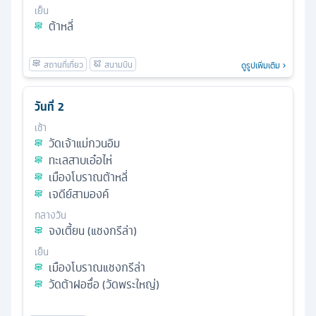
เย็น
ต้าหลี่
ดูรูปเพิ่มเติม
วันที่
2
เช้า
วัดเจ้าแม่กวนอิม
ทะเลสาบเอ๋อไห่
เมืองโบราณต้าหลี่
เจดีย์สามองค์
กลางวัน
จงเตี้ยน (แชงกรีล่า)
เย็น
เมืองโบราณแชงกรีล่า
วัดต้าฝอซื่อ (วัดพระใหญ่)