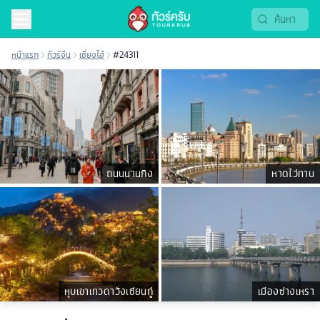
หน้าแรก
ทัวร์จีน
เซี่ยงไฮ้
#24311
ถนนนานกิง
หาดไว่ทาน
หุบเขาเทวดาวั่งเซียนกู่
เมืองซ่างเหรา