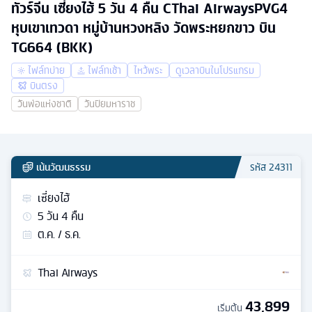
ทัวร์จีน เซี่ยงไฮ้ 5 วัน 4 คืน CThai AirwaysPVG4
หุบเขาเทวดา หมู่บ้านหวงหลิง วัดพระหยกขาว บิน
TG664 (BKK)
ไฟล์ทบ่าย
ไฟล์ทเช้า
ไหว้พระ
ดูเวลาบินในโปรแกรม
บินตรง
วันพ่อแห่งชาติ
วันปิยมหาราช
เน้นวัฒนธรรม
รหัส
24311
เซี่ยงไฮ้
5
วัน
4
คืน
ต.ค. / ธ.ค.
Thai Airways
43,899
เริ่มต้น