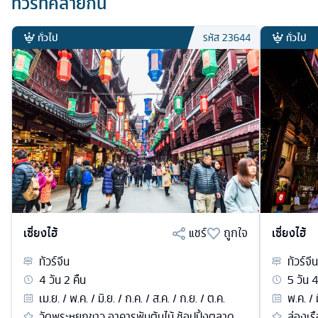
ทัวร์ที่คล้ายกัน
ทั่วไป
ทั่วไป
รหัส
23644
เซี่ยงไฮ้
แชร์
ถูกใจ
เซี่ยงไฮ้
ทัวร์
จีน
ทัวร์
จีน
4
วัน
2
คืน
5
วัน
เม.ย. / พ.ค. / มิ.ย. / ก.ค. / ส.ค. / ก.ย. / ต.ค.
พ.ค. / 
วัดพระหยกขาว อาคารพันต้นไม้ ช้อปปิ้งตลาด
ล่องเรื