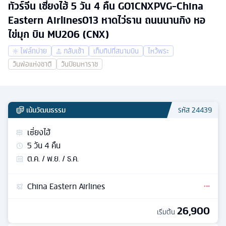
ทัวร์จีน เซี่ยงไฮ้ 5 วัน 4 คืน GO1CNXPVG-China
Eastern Airlines013 หาดไว่ธาน ถนนนานกิง หอ
ไข่มุก บิน MU206 (CNX)
ไฟล์ทบ่าย
กลับเช้า
เก็บทิปที่สนามบิน
ไหว้พระ
วันพ่อแห่งชาติ
วันปิยมหาราช
เน้นวัฒนธรรม
รหัส
24439
เซี่ยงไฮ้
5
วัน
4
คืน
ต.ค. / พ.ย. / ธ.ค.
China Eastern Airlines
26,900
เริ่มต้น