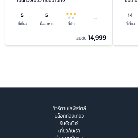
เฉินหวังเมี่ยว ถนนนานกิง
ซินเทีย
5
5
14
ที่เที่ยว
มื้ออาหาร
ที่พัก
ที่เที่ยว
14,999
เริ่มต้น
ทัวร์ตามไลฟ์สไตล์
บล็อกท่องเที่ยว
รับจัดทัวร์
เกี่ยวกับเรา