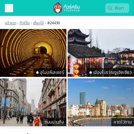
หน้าแรก
ทัวร์จีน
เซี่ยงไฮ้
#24439
อุโมงค์เลเซอร์
เมืองโบราณจูเจียเจี่ยว
ถนนนานกิง
หาดไว่ทาน