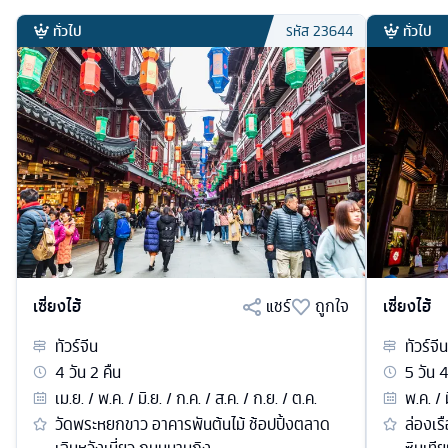
ทั่วไป
ทั่วไป
รหัส
23644
เซี่ยงไฮ้
แชร์
ถูกใจ
เซี่ยงไฮ้
ทัวร์
จีน
ทัวร์
จีน
4
วัน
2
คืน
5
วัน
เม.ย. / พ.ค. / มิ.ย. / ก.ค. / ส.ค. / ก.ย. / ต.ค.
พ.ค. / 
วัดพระหยกขาว อาคารพันต้นไม้ ช้อปปิ้งตลาด
ล่องเรื