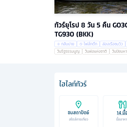
ทัวร์ยุโรป 8 วัน 5 คืน G
TG930 (BKK)
กลับบ่าย
ไฟล์ทดึก
ล่องเรือชมวิว
วันรัฐธรรมนูญ
วันพ่อแห่งชาติ
วันปิยมห
ไฮไลท์ทัวร์
ชมสถาปัตย์
14
มื้
สไตล์การเที่ยว
มื้ออาห