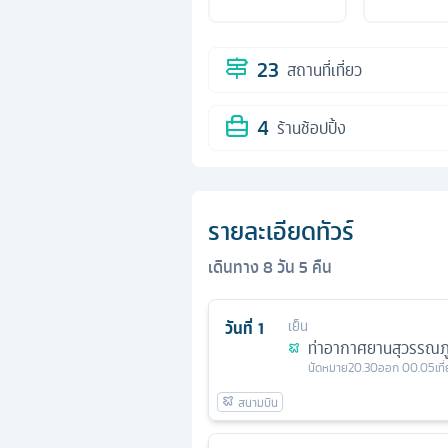
23
สถานที่เที่ยว
4
ร้านช้อปปิ้ง
รายละเอียดทัวร์
เดินทาง
8
วัน
5
คืน
วันที่
1
เย็น
ท่าอากาศยานสุวรรณภู
นัดหมาย
20.30
ออก
00.05
เท