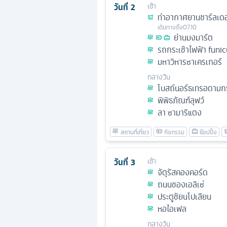
วันที่
2
เช้า
ท่าอากาศยานชาร์ลเด
เดินทางถึง
07.10
ย่านมงมาร์ต
รถกระเช้าไฟฟ้า funi
มหาวิหารซาเครเกอร์
กลางวัน
โบสถ์นอร์ธเทรอดามกรุ
พิพิธภัณฑ์ลุฟว์
ลา ซามาริแตง
วันที่
3
เช้า
จัตุรัสคองคอร์ด
ถนนชองเอลิเซ่
ประตูชัยนโปเลียน
หอไอเฟล
กลางวัน