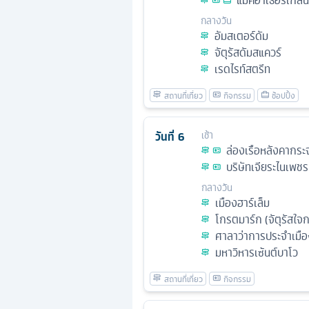
แมคอาเธอร์เกล็น 
กลางวัน
อัมสเตอร์ดัม
จัตุรัสดัมสแควร์
เรดไรท์สตรีท
วันที่
6
เช้า
ล่องเรือหลังคากระ
บริษัทเจียระไนเพชร
กลางวัน
เมืองฮาร์เล็ม
โกรตมาร์ก (จัตุรัสใจ
ศาลาว่าการประจำเมื
มหาวิหารเซ้นต์บาโว