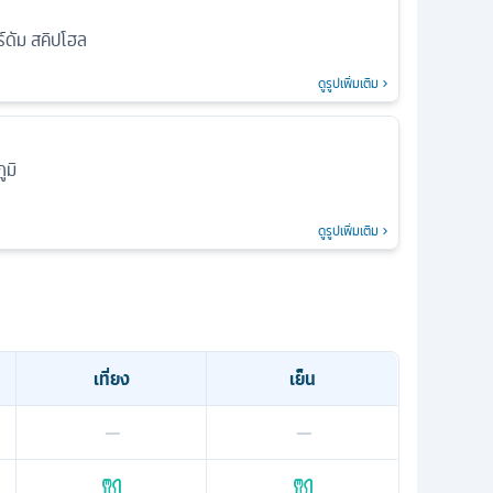
์ดัม สคิปโฮล
ดูรูปเพิ่มเติม
ูมิ
ดูรูปเพิ่มเติม
เที่ยง
เย็น
—
—