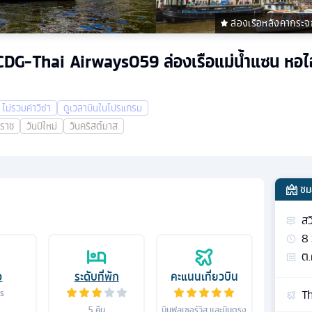
ล่องเรือหลังคากระจ
O3CDG-Thai Airways059 ล่องเรือแม่น้ำแซน หอไอ
ไม่รวมค่าวีซ่า
ดูเวลาบินในโปรแกรม
าราช
วันปีใหม่
วันคริสต์มาส
ชม
สว
8
ต.
อ
ระดับที่พัก
คะแนนเที่ยวบิน
Th
าร
5
คืน
บินฟูลเซอร์วิส และบินตรง