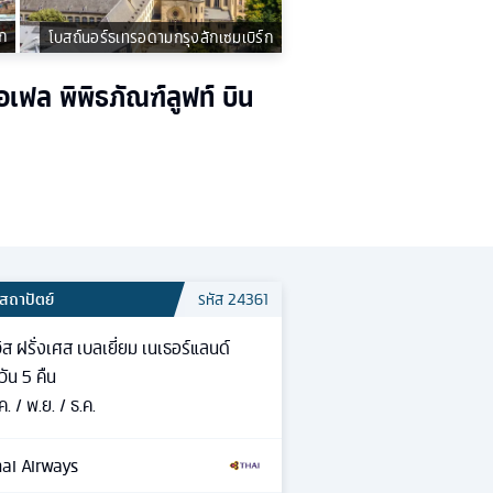
ก
โบสถ์นอร์ธเทรอดามกรุงลักเซมเบิร์ก
เฟล พิพิธภัณฑ์ลูฟท์ บิน
สถาปัตย์
รหัส
24361
ิส ฝรั่งเศส เบลเยี่ยม เนเธอร์แลนด์
วัน
5
คืน
ค. / พ.ย. / ธ.ค.
ai Airways