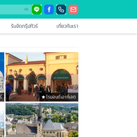
⌘
K
รับจัดกรุ๊ปทัวร์
เกี่ยวกับเรา
์
โรมอนด์เอาท์เลต