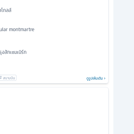
อโกลล์
cular montmartre
งลักเซมเบิร์ก
ดูรูปเพิ่มเติม