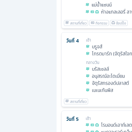
แม่น้ำแซนน์
ห้างแกลเลอรี่ ล
วันที่
4
เช้า
บรูจส์
โกรตมาร์ก (จัตุรัสใจ
กลางวัน
บรัสเซลล์
อนุสรณ์อะโตเมี่ยม
จัตุรัสกรองด์ปลาสต์
เมเนเก้นพีส
วันที่
5
เช้า
โรมอนด์เอาท์เลต