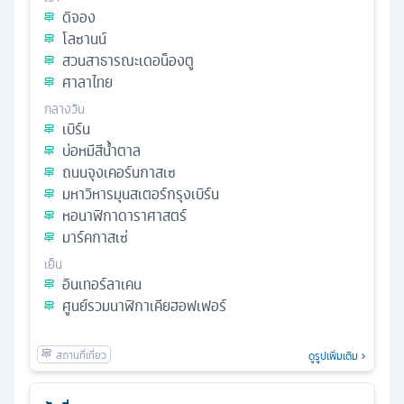
ดิจอง
โลซานน์
สวนสาธารณะเดอน็องตู
ศาลาไทย
กลางวัน
เบิร์น
บ่อหมีสีน้ําตาล
ถนนจุงเคอร์นกาสเซ
มหาวิหารมุนสเตอร์กรุงเบิร์น
หอนาฬิกาดาราศาสตร์
มาร์คกาสเซ่
เย็น
อินเทอร์ลาเคน
ศูนย์รวมนาฬิกาเคียฮอฟเฟอร์
ดูรูปเพิ่มเติม