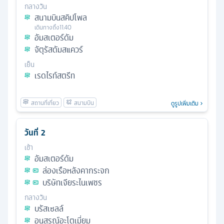
กลางวัน
สนามบินสคิปโพล
เดินทางถึง
11.40
อัมสเตอร์ดัม
จัตุรัสดัมสแควร์
เย็น
เรดไรท์สตรีท
ดูรูปเพิ่มเติม
วันที่
2
เช้า
อัมสเตอร์ดัม
ล่องเรือหลังคากระจก
บริษัทเจียระไนเพชร
กลางวัน
บรัสเซลล์
อนุสรณ์อะโตเมี่ยม