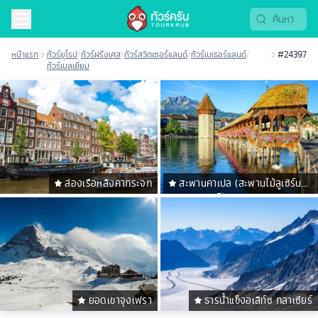
หน้าแรก
ทัวร์ยุโรป
/
ทัวร์ฝรั่งเศส
/
ทัวร์สวิตเซอร์แลนด์
/
ทัวร์เนเธอร์แลนด์
/
#24397
ทัวร์เบลเยี่ยม
ล่องเรือหลังคากระจก
สะพานคาเปล (สะพานไม้ลูเซิร์น
ชาเปล บริดจ์)
ยอดเขาจุงเฟรา
ธารน้ำแข็งอเลิท์ซ กลาเซียร์