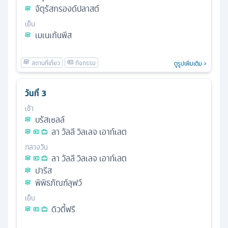
จัตุรัสกรองด์ปลาสต์
เย็น
เมเนเก้นพีส
ดูรูปเพิ่มเติม
วันที่
3
เช้า
บรัสเซลล์
ลา วัลลี วิลเลจ เอาท์เลต
กลางวัน
ลา วัลลี วิลเลจ เอาท์เลต
ปารีส
พิพิธภัณฑ์ลุฟว์
เย็น
ดิวตี้ฟรี