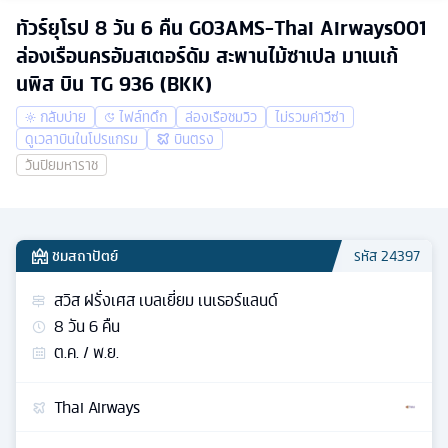
ทัวร์ยุโรป 8 วัน 6 คืน GO3AMS-Thai Airways001
ล่องเรือนครอัมสเตอร์ดัม สะพานไม้ซาเปล มาเนเก้
นพิส บิน TG 936 (BKK)
กลับบ่าย
ไฟล์ทดึก
ล่องเรือชมวิว
ไม่รวมค่าวีซ่า
ดูเวลาบินในโปรแกรม
บินตรง
วันปิยมหาราช
ชมสถาปัตย์
รหัส
24397
สวิส ฝรั่งเศส เบลเยี่ยม เนเธอร์แลนด์
8
วัน
6
คืน
ต.ค. / พ.ย.
Thai Airways