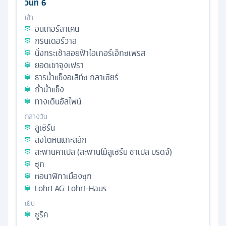
วันที่
6
เช้า
อินเทอร์ลาเคน
กรินเดอร์วาล
นั่งกระเช้าลอยฟ้าไอเกอร์เอ็กซเพรส
ยอดเขาจุงเฟรา
ธารน้ำแข็งอเลิท์ซ กลาเซียร์
ถ้ำน้ำแข็ง
ทางเดินอัลไพน์
กลางวัน
ลูเซิร์น
สิงโตหินแกะสลัก
สะพานคาเปล (สะพานไม้ลูเซิร์น ชาเปล บริดจ์)
ซุก
หอนาฬิกาเมืองซุก
Lohri AG: Lohri-Haus
เย็น
ซูริค