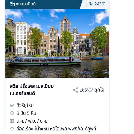
ชมสถาปัตย์
รหัส
24361
สวิส ฝรั่งเศส เบลเยี่ยม
แชร์
ถูกใจ
เนเธอร์แลนด์
ทัวร์
ยุโรป
8
วัน
5
คืน
ต.ค. / พ.ย. / ธ.ค.
ล่องเรือแม่น้ำแซน หอไอเฟล พิพิธภัณฑ์ลูฟท์