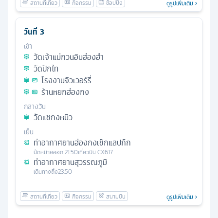
ดูรูปเพิ่มเติม
วันที่
3
เช้า
วัดเจ้าแม่กวนอิมฮ่องฮำ
วัดปักไท
โรงงานจิวเวอร์รี่
ร้านหยกฮ่องกง
กลางวัน
วัดแชกงหมิว
เย็น
ท่าอากาศยานฮ่องกงเช๊กแลปก๊ก
นัดหมาย
ออก
21.50
เที่ยวบิน
CX617
ท่าอากาศยานสุวรรณภูมิ
เดินทางถึง
23.50
ดูรูปเพิ่มเติม