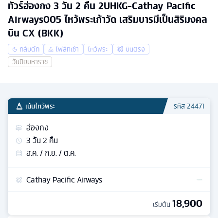
ทัวร์ฮ่องกง 3 วัน 2 คืน 2UHKG-Cathay Pacific
Airways005 ไหว้พระเก้าวัด เสริมบารมีเป็นสิริมงคล
บิน CX (BKK)
กลับดึก
ไฟล์ทเช้า
ไหว้พระ
บินตรง
วันปิยมหาราช
เน้นไหว้พระ
รหัส
24471
ฮ่องกง
3
วัน
2
คืน
ส.ค. / ก.ย. / ต.ค.
Cathay Pacific Airways
18,900
เริ่มต้น