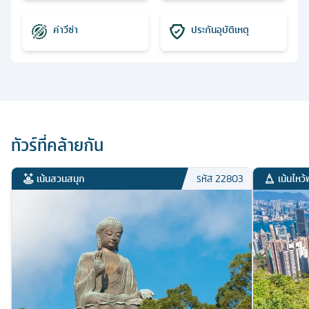
ค่าวีซ่า
ประกันอุบัติเหตุ
ทัวร์ที่คล้ายกัน
เน้นสวนสนุก
เน้นไหว้
รหัส
22803