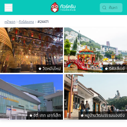
หน้าแรก
ทัวร์ฮ่องกง
#24471
วัดหมั่นโหม่
รีพัลส์เบย์
ซิตี้ เกท เอาท์เล็ท
หมู่บ้านวัฒนธรรมนองปิง