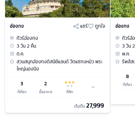
ฮ่องกง
แชร์
ถูกใจ
ฮ่องกง
ทัวร์
ฮ่องกง
ทัวร์
ฮ่
3
วัน
2
คืน
3
วัน
2
ต.ค.
พ.ค.
สวนสนุกฮ่องกงดิสนีย์แลนด์ วัดแชกงหมิว พระ
รีพลัส
ใหญ่นองปิง
8
3
2
ที่เที่ยว
ที่เที่ยว
มื้ออาหาร
ที่พัก
27,999
เริ่มต้น