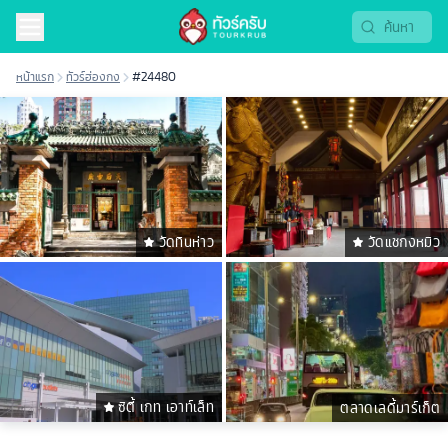
หน้าแรก
ทัวร์ฮ่องกง
#24480
วัดทินห่าว
วัดแชกงหมิว
ซิตี้ เกท เอาท์เล็ท
ตลาดเลดี้มาร์เก็ต