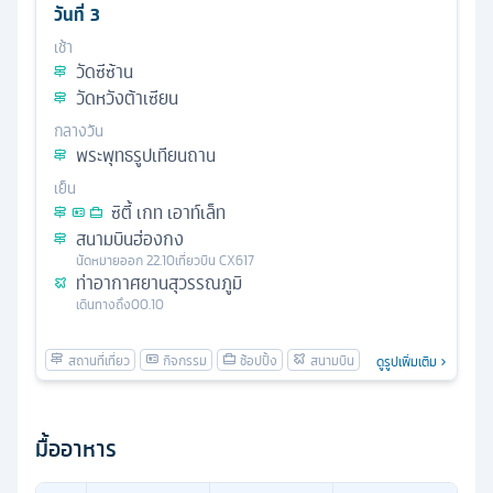
วันที่
3
เช้า
วัดซีซ้าน
วัดหวังต้าเซียน
กลางวัน
พระพุทธรูปเทียนถาน
เย็น
ซิตี้ เกท เอาท์เล็ท
สนามบินฮ่องกง
นัดหมาย
ออก
22.10
เที่ยวบิน
CX617
ท่าอากาศยานสุวรรณภูมิ
เดินทางถึง
00.10
ดูรูปเพิ่มเติม
มื้ออาหาร