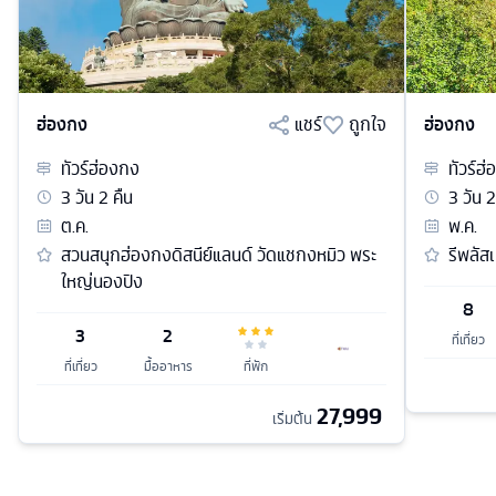
ฮ่องกง
แชร์
ถูกใจ
ฮ่องกง
ทัวร์
ฮ่องกง
ทัวร์
ฮ่
3
วัน
2
คืน
3
วัน
2
ต.ค.
พ.ค.
สวนสนุกฮ่องกงดิสนีย์แลนด์ วัดแชกงหมิว พระ
รีพลัส
ใหญ่นองปิง
8
3
2
ที่เที่ยว
ที่เที่ยว
มื้ออาหาร
ที่พัก
27,999
เริ่มต้น