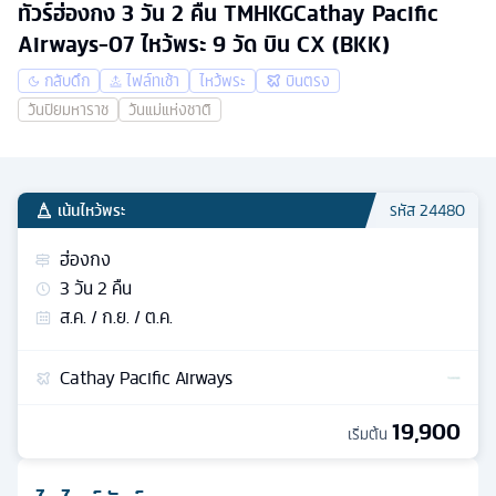
ทัวร์ฮ่องกง 3 วัน 2 คืน TMHKGCathay Pacific
Airways-07 ไหว้พระ 9 วัด บิน CX (BKK)
กลับดึก
ไฟล์ทเช้า
ไหว้พระ
บินตรง
วันปิยมหาราช
วันแม่แห่งชาติ
เน้นไหว้พระ
รหัส
24480
ฮ่องกง
3
วัน
2
คืน
ส.ค. / ก.ย. / ต.ค.
Cathay Pacific Airways
19,900
เริ่มต้น