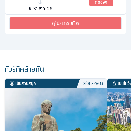
กดจอง
จ. 31 ส.ค. 26
ดูโปรแกรมทัวร์
ทัวร์ที่คล้ายกัน
เน้นสวนสนุก
เน้นไหว้
รหัส
22803