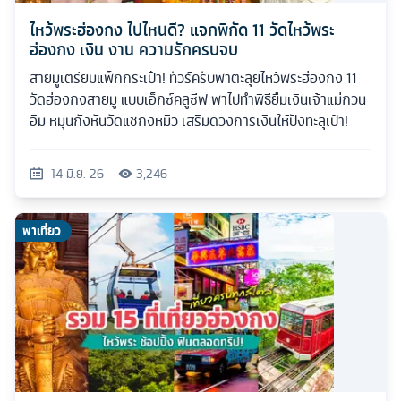
ไหว้พระฮ่องกง ไปไหนดี? แจกพิกัด 11 วัดไหว้พระ
ฮ่องกง เงิน งาน ความรักครบจบ
สายมูเตรียมแพ็กกระเป๋า! ทัวร์ครับพาตะลุยไหว้พระฮ่องกง 11
วัดฮ่องกงสายมู แบบเอ็กซ์คลูซีฟ พาไปทำพิธียืมเงินเจ้าแม่กวน
อิม หมุนกังหันวัดแชกงหมิว เสริมดวงการเงินให้ปังทะลุเป้า!
14 มิ.ย. 26
3,246
พาเที่ยว