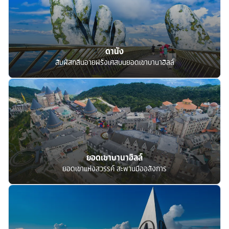
ดานัง
สัมผัสกลิ่นอายฝรั่งเศสบนยอดเขาบานาฮิลล์
ยอดเขาบานาฮิลล์
ยอดเขาแห่งสวรรค์ สะพานมืออลังการ