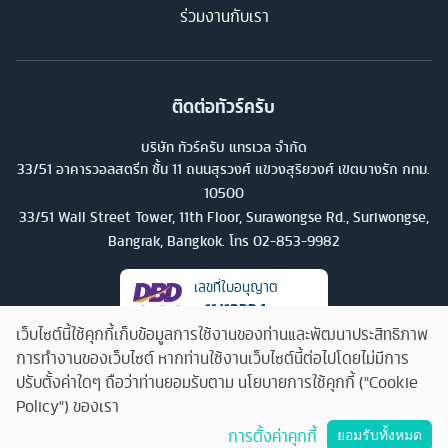
ร่วมงานกับเรา
ติดต่อทัวร์ครับ
บริษัท ทัวร์ครับ แทรเวล จำกัด
33/51 อาคารวอลสตรีท ชั้น 11 ถนนสุรวงศ์ แขวงสุริยวงศ์ เขตบางรัก กทม.
10500
33/51 Wall Street Tower, 11th Floor, Surawongse Rd., Suriwongse,
Bangrak, Bangkok. โทร
02-853-9982
เลขที่ใบอนุญาต
11/13224
เว็บไซต์นี้ใช้คุกกี้เก็บข้อมูลการใช้งานของท่านและพัฒนาประสิทธิภาพ
การทำงานของเว็บไซต์ หากท่านใช้งานเว็บไซต์นี้ต่อไปโดยไม่มีการ
ปรับตั้งค่าใดๆ ถือว่าท่านยอมรับตาม นโยบายการใช้คุกกี้ ("Cookie
Policy") ของเรา
คุยกับทัวร์ครับ
การตั้งค่าคุกกี้
ยอมรับทั้งหมด
©
2026
บริษัท ทัวร์ครับ แทรเวล จำกัด สงวนลิขสิทธิ์