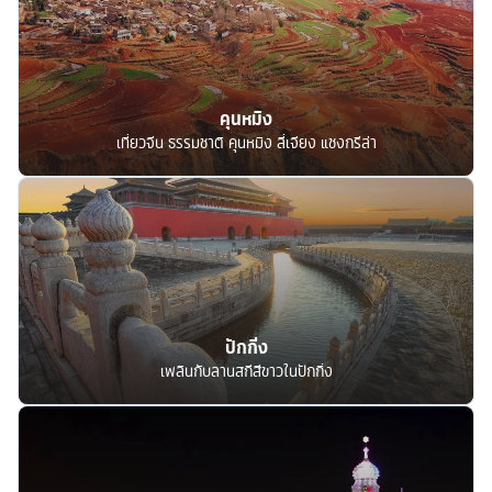
คุนหมิง
เที่ยวจีน ธรรมชาติ คุนหมิง ลี่เจียง แชงกรีล่า
ปักกิ่ง
เพลินกับลานสกีสีขาวในปักกิ่ง