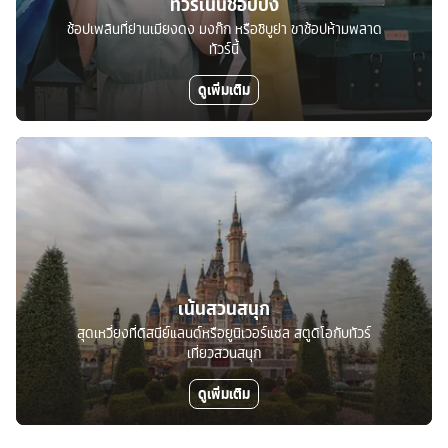
ทัวร์เน้นช้อปปิ้ง
ช้อปเพลินที่ย่านเมียงดง มงก๊ก หรือชิบูย่า ขาช้อปห้ามพลาด
ทัวร์นี้
ดูเพิ่มเติม
เน้นสวนสนุก
สุดเหวี่ยงที่ดิสนีย์แลนด์หรือยูนิเวอร์แซล สตูดิโอกับทัวร์
เที่ยวสวนสนุก
ดูเพิ่มเติม