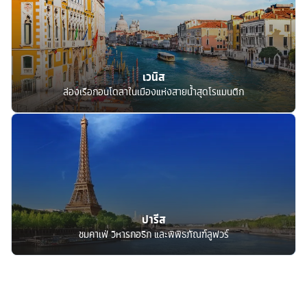
เวนิส
ล่องเรือกอนโดลาในเมืองแห่งสายน้ำสุดโรแมนติก
ปารีส
ชมคาเฟ่ วิหารกอธิก และพิพิธภัณฑ์ลูฟวร์