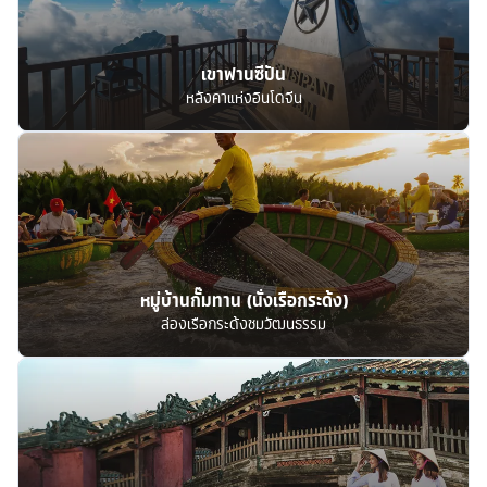
เขาฟานซีปัน
หลังคาแห่งอินโดจีน
หมู่บ้านกั๊มทาน (นั่งเรือกระด้ง)
ล่องเรือกระด้งชมวัฒนธรรม