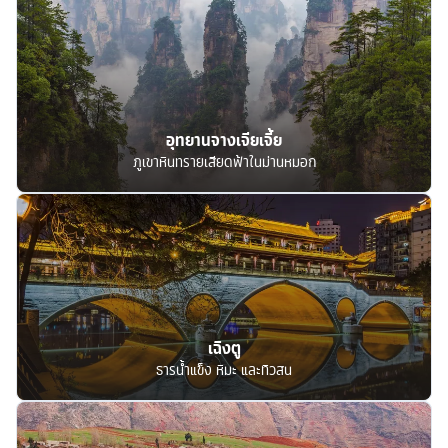
อุทยานจางเจียเจี้ย
ภูเขาหินทรายเสียดฟ้าในม่านหมอก
เฉิงตู
ธารน้ำแข็ง หิมะ และทิวสน