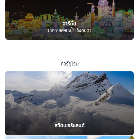
ฮาร์บิ้น
เทศกาลศิลปะน้ำแข็งตื่นตา
ทัวร์
ยุโรป
สวิตเซอร์แลนด์