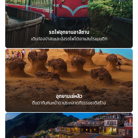
รถไฟอุทยานอาลีซาน
เดินท่องป่าสนและนั่งรถไฟไต่เขาแสนโรแมนติก
อุทยานเย่หลิว
ตื่นตากับหินหน้าตาประหลาดที่ธรรมชาติสร้าง