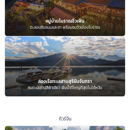
หมู่บ้านโบราณจิ่วเฟิ่น
ตะลอนชิมขนมและชา พร้อมชมวิวเมืองโบราณ
ล่องเรือทะเลสาบสุริยันจันทรา
ชมทะเลสาปสีฟ้าเขียว ผืนน้ำที่ใหญ่ที่สุดในไต้หวัน
ทัวร์
จีน