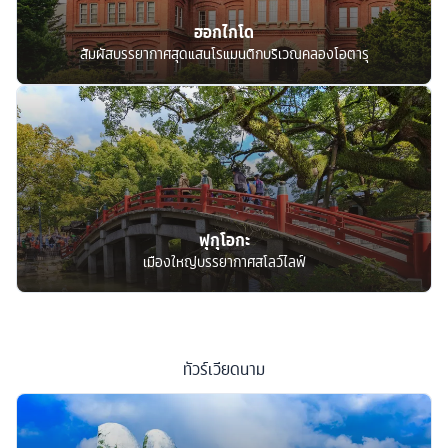
ฮอกไกโด
สัมผัสบรรยากาศสุดแสนโรแมนติกบริเวณคลองโอตารุ
ฟุกุโอกะ
เมืองใหญ่บรรยากาศสโลว์ไลฟ์
ทัวร์
เวียดนาม