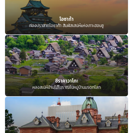
โอซาก้า
ท่องปราสาทโอซาก้า สัมผัสเสน่ห์แห่งเกาะฮอนชู
ชิราคาวาโกะ
หลงสเน่ห์บ้านไม้โบราณในหมู่บ้านมรดกโลก