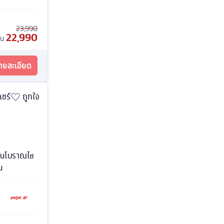
23,990
22,990
้น
รายละเอียด
แชร์
ถูกใจ
ถนนโบราณไซ
น