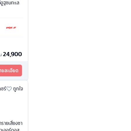
ี่อูฐชมทะเล
24,900
้น
รายละเอียด
แชร์
ถูกใจ
ทรายเสี่ยงชา
้าเออร์ดอส