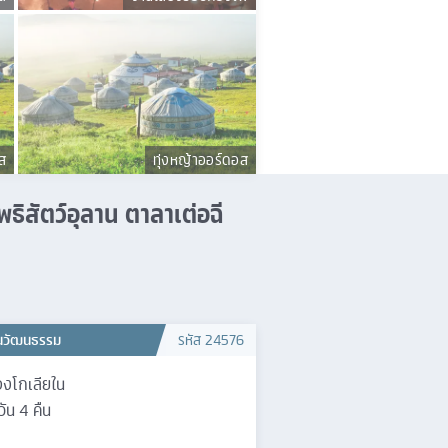
ส
ทุ่งหญ้าออร์ดอส
ธิสัตว์อุลาน ตาลาเต่อฉี
้นวัฒนธรรม
รหัส
24576
งโกเลียใน
วัน
4
คืน