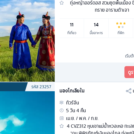
ทุ่งหญ้าออร์ดอส สวมชุดพื้นเมือง ข
ทราย อารามต้าเจา
11
14
ที่เที่ยว
มื้ออาหาร
ที่พัก
เริ่มต
ดู
รหัส
23257
มองโกเลียใน
ทัวร์
จีน
5
วัน
4
คืน
เม.ย. / พ.ค. / ก.ย.
4 CVZ312 หุบเขาแม่น้ำหวงเหอ ทะเล
วาน พิพิธภัณฑ์เงินมองโกล ทุ่งหญ