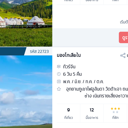
เริ่มต
ดู
รหัส
22723
มองโกเลียใน
ทัวร์
จีน
6
วัน
5
คืน
พ.ค. / มิ.ย. / ก.ค. / ต.ค.
อุทยานภูเขาไฟอูลันดา วัดต้าเจา 
ซ่าง เนินทรายเสี่ยงซาวา
9
12
ที่เที่ยว
มื้ออาหาร
ที่พัก