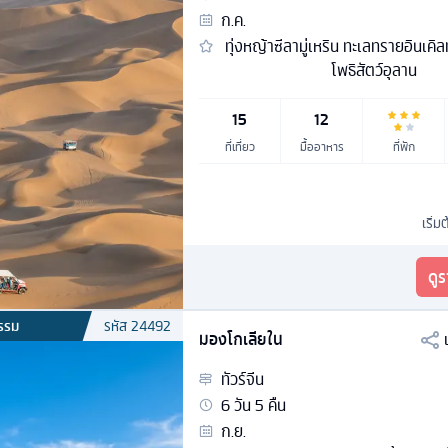
ก.ค.
ทุ่งหญ้าซีลามู่เหริน ทะเลทรายอินเคิ
โพธิสัตว์อุลาน
15
12
ที่เที่ยว
มื้ออาหาร
ที่พัก
เริ่ม
ดู
รรม
รหัส
24492
มองโกเลียใน
ทัวร์
จีน
6
วัน
5
คืน
ก.ย.