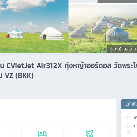
ทุ่งหญ้าออร์ดอ
คืน CVietJet Air312X ทุ่งหญ้าออร์ดอส วัดพระโพ
ิน VZ (BKK)
เน
มอ
5