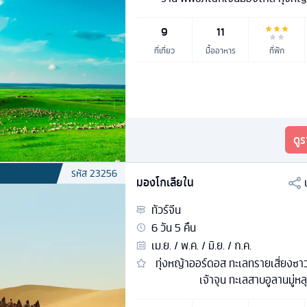
9
11
ที่เที่ยว
มื้ออาหาร
ที่พัก
ดู
รหัส
23256
มองโกเลียใน
ทัวร์
จีน
6
วัน
5
คืน
เม.ย. / พ.ค. / มิ.ย. / ก.ค.
ทุ่งหญ้าออร์ดอส ทะเลทรายเสี่ยงซาว
เจ้าจุน ทะเลสาบอูลานมู่หล