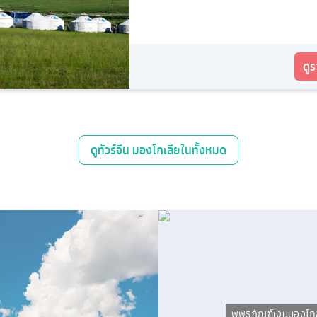
ดู
ดู
ทัวร์จีน มองโกเลียใน
ทั้งหมด
พิพิธภัณฑ์เงินมองโก