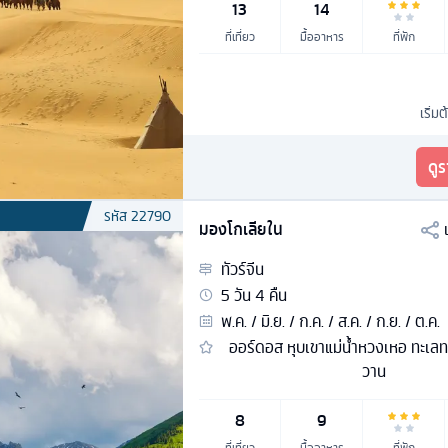
13
14
ที่เที่ยว
มื้ออาหาร
ที่พัก
เริ่มต
ดู
รหัส
22790
มองโกเลียใน
ทัวร์
จีน
5
วัน
4
คืน
พ.ค. / มิ.ย. / ก.ค. / ส.ค. / ก.ย. / ต.ค.
ออร์ดอส หุบเขาแม่น้ำหวงเหอ ทะเลท
วาน
8
9
ที่เที่ยว
มื้ออาหาร
ที่พัก