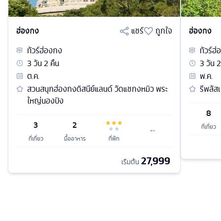
ฮ่องกง
แชร์
ถูกใจ
ฮ่องกง
ทัวร์
ฮ่องกง
ทัวร์
ฮ่
3
วัน
2
คืน
3
วัน
2
ต.ค.
พ.ค.
สวนสนุกฮ่องกงดิสนีย์แลนด์ วัดแชกงหมิว พระ
รีพลัส
ใหญ่นองปิง
8
3
2
ที่เที่ยว
ที่เที่ยว
มื้ออาหาร
ที่พัก
27,999
เริ่มต้น