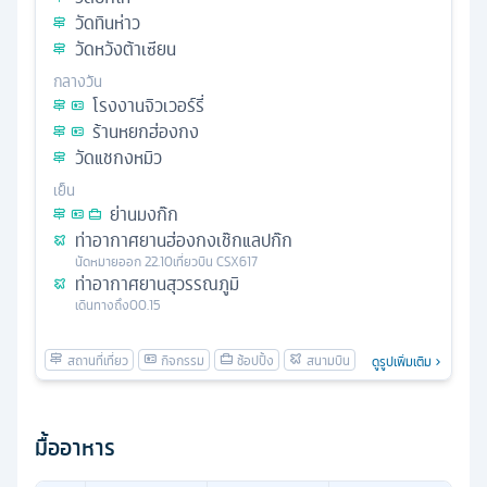
วัดทินห่าว
วัดหวังต้าเซียน
กลางวัน
โรงงานจิวเวอร์รี่
ร้านหยกฮ่องกง
วัดแชกงหมิว
เย็น
ย่านมงก๊ก
ท่าอากาศยานฮ่องกงเช๊กแลปก๊ก
นัดหมาย
ออก
22.10
เที่ยวบิน
CSX617
ท่าอากาศยานสุวรรณภูมิ
เดินทางถึง
00.15
ดูรูปเพิ่มเติม
มื้ออาหาร