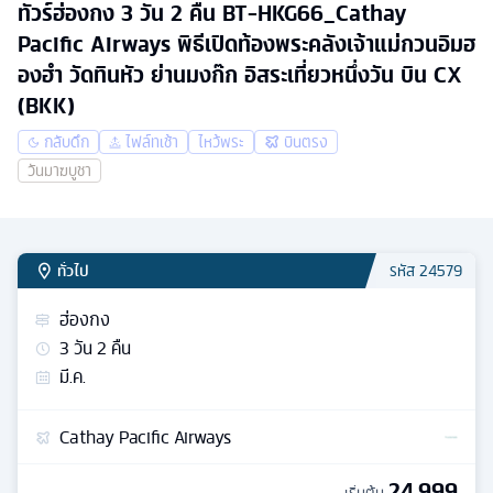
ทัวร์ฮ่องกง 3 วัน 2 คืน BT-HKG66_Cathay
Pacific Airways พิธีเปิดท้องพระคลังเจ้าแม่กวนอิมฮ
องฮำ วัดทินหัว ย่านมงก๊ก อิสระเที่ยวหนึ่งวัน บิน CX
(BKK)
กลับดึก
ไฟล์ทเช้า
ไหว้พระ
บินตรง
วันมาฆบูชา
ทั่วไป
รหัส
24579
ฮ่องกง
3
วัน
2
คืน
มี.ค.
Cathay Pacific Airways
24,999