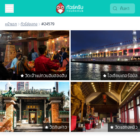
หน้าแรก
ทัวร์ฮ่องกง
#24579
วัดเจ้าแม่กวนอิมฮองฮัม
โอเชี่ยนเทอร์มินัล
วัดทินห่าว
วัดแชกงหมิว