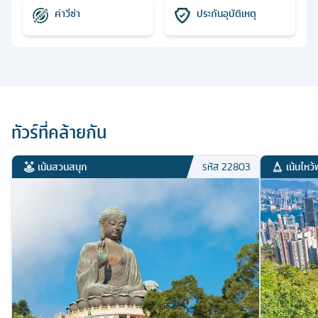
ค่าวีซ่า
ประกันอุบัติเหตุ
ทัวร์ที่คล้ายกัน
เน้นสวนสนุก
เน้นไหว้
รหัส
22803