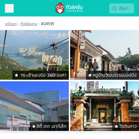
หน้าแรก
ทัวร์ฮ่องกง
#24595
กระเช้านองปิง 360 องศา
หมู่บ้านวัฒนธรรมนองปิง
ซิตี้ เกท เอาท์เล็ท
วัดทินห่าว