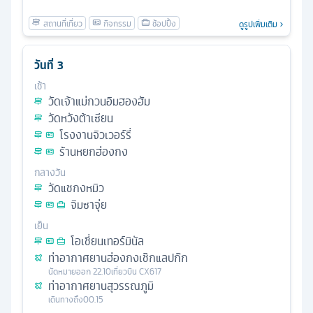
ดูรูปเพิ่มเติม
วันที่
3
เช้า
วัดเจ้าแม่กวนอิมฮองฮัม
วัดหวังต้าเซียน
โรงงานจิวเวอร์รี่
ร้านหยกฮ่องกง
กลางวัน
วัดแชกงหมิว
จิมซาจุ่ย
เย็น
โอเชี่ยนเทอร์มินัล
ท่าอากาศยานฮ่องกงเช๊กแลปก๊ก
นัดหมาย
ออก
22.10
เที่ยวบิน
CX617
ท่าอากาศยานสุวรรณภูมิ
เดินทางถึง
00.15