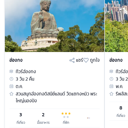
ฮ่องกง
แชร์
ถูกใจ
ฮ่องกง
ทัวร์
ฮ่องกง
ทัวร์
ฮ่
3
วัน
2
คืน
3
วัน
2
ต.ค.
พ.ค.
สวนสนุกฮ่องกงดิสนีย์แลนด์ วัดแชกงหมิว พระ
รีพลัส
ใหญ่นองปิง
8
3
2
ที่เที่ยว
ที่เที่ยว
มื้ออาหาร
ที่พัก