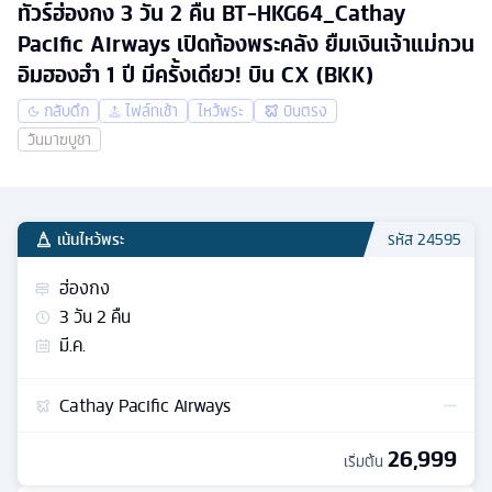
ทัวร์ฮ่องกง 3 วัน 2 คืน BT-HKG64_Cathay
Pacific Airways เปิดท้องพระคลัง ยืมเงินเจ้าแม่กวน
อิมฮองฮำ 1 ปี มีครั้งเดียว! บิน CX (BKK)
กลับดึก
ไฟล์ทเช้า
ไหว้พระ
บินตรง
วันมาฆบูชา
เน้นไหว้พระ
รหัส
24595
ฮ่องกง
3
วัน
2
คืน
มี.ค.
Cathay Pacific Airways
26,999
เริ่มต้น