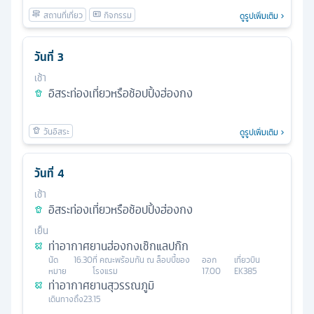
ดูรูปเพิ่มเติม
วันที่
3
เช้า
อิสระท่องเที่ยวหรือช้อปปิ้งฮ่องกง
ดูรูปเพิ่มเติม
วันที่
4
เช้า
อิสระท่องเที่ยวหรือช้อปปิ้งฮ่องกง
เย็น
ท่าอากาศยานฮ่องกงเช๊กแลปก๊ก
นัด
16.30
ที่
คณะพร้อมกัน ณ ล็อบบี้ของ
ออก
เที่ยวบิน
หมาย
โรงแรม
17.00
EK385
ท่าอากาศยานสุวรรณภูมิ
เดินทางถึง
23.15