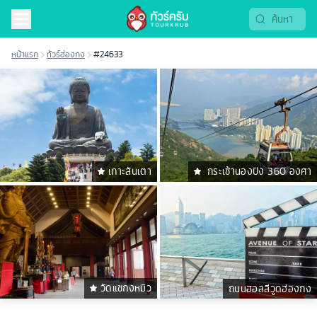
หน้าแรก
ทัวร์ฮ่องกง
#24633
เกาะลันเตา
กระเช้านองปิง 360 องศา
วัดแชกงหมิว
ถนนฮอลลีวูดฮ่องกง