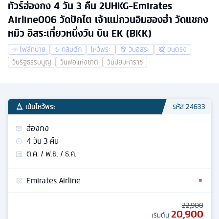
ทัวร์ฮ่องกง 4 วัน 3 คืน 2UHKG-Emirates
Airline006 วัดปักไต เจ้าแม่กวนอิมฮองฮำ วัดแชกง
หมิว อิสระเที่ยวหนึ่งวัน บิน EK (BKK)
ไฟล์ทบ่าย
กลับดึก
ไหว้พระ
วันอิสระ
บินตรง
วันรัฐธรรมนูญ
วันพ่อแห่งชาติ
วันปิยมหาราช
เน้นไหว้พระ
รหัส
24633
ฮ่องกง
4
วัน
3
คืน
ต.ค. / พ.ย. / ธ.ค.
Emirates Airline
22,900
20,900
เริ่มต้น