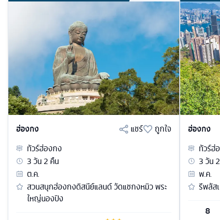
ฮ่องกง
แชร์
ถูกใจ
ฮ่องกง
ทัวร์
ฮ่องกง
ทัวร์
ฮ่
3
วัน
2
คืน
3
วัน
2
ต.ค.
พ.ค.
สวนสนุกฮ่องกงดิสนีย์แลนด์ วัดแชกงหมิว พระ
รีพลัส
ใหญ่นองปิง
8