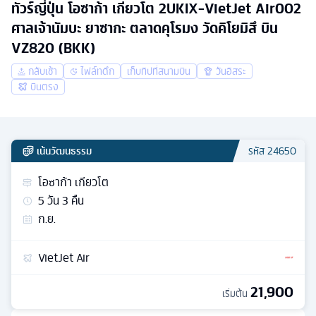
ทัวร์ญี่ปุ่น โอซาก้า เกียวโต 2UKIX-VietJet Air002
ศาลเจ้านัมบะ ยาซากะ ตลาดคุโรมง วัดคิโยมิสึ บิน
VZ820 (BKK)
กลับเช้า
ไฟล์ทดึก
เก็บทิปที่สนามบิน
วันอิสระ
บินตรง
เน้นวัฒนธรรม
รหัส
24650
โอซาก้า เกียวโต
5
วัน
3
คืน
ก.ย.
VietJet Air
21,900
เริ่มต้น