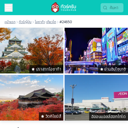
หน้าแรก
ทัวร์ญี่ปุ่น
โอซาก้า
/
เกียวโต
#24650
ปราสาทโอซาก้า
ย่านชินไซบาชิ
วัดคิโยมิสึ
อิออนมอลล์ฮอกไกโด