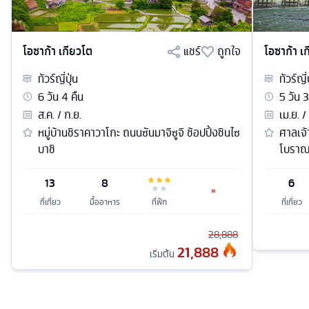
โอซาก้า เกียวโต
แชร์
ถูกใจ
โอซาก้า เ
ทัวร์
ญี่ปุ่น
ทัวร์
ญี่
6
วัน
4
คืน
5
วัน
3
ส.ค. / ก.ย.
เม.ย. /
หมู่บ้านชิราคาวาโกะ ถนนซันมาจิซูจิ ช้อปปิ้งชินไซ
ศาลเจ้
บาชิ
โบราณ 
13
8
6
ที่เที่ยว
มื้ออาหาร
ที่พัก
ที่เที่ยว
28,888
21,888
เริ่มต้น