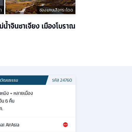
า
ช่องแคบเสือกระโดด
ม่น้ำจินซาเจียง เมืองโบราณ
้นวัฒนธรรม
รหัส
24760
นหมิง + หลายเมือง
วัน
6
คืน
ค.
ai AirAsia