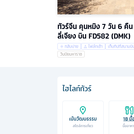
ทัวร์จีน คุนหมิง 7 วัน 6 
ลี่เจียง บิน FD582 (DMK)
กลับบ่าย
ไฟล์ทเช้า
เก็บทิปที่สนามบิ
วันปิยมหาราช
ไฮไลท์ทัวร์
เน้นวัฒนธรรม
18
มื้
สไตล์การเที่ยว
มื้ออาห