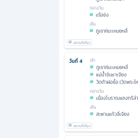
กลางวัน
เต๋อซิง
เย็น
ภูเขาหิมะเหมยหลี่
วันที่
4
เช้า
ภูเขาหิมะเหมยหลี่
แม่น้ำจินซาเจียง
วัดต้าฝอซื่อ (วัดพระใ
กลางวัน
เมืองโบราณแชงกรีล่
เย็น
สะพานแก้วลี่เจียง