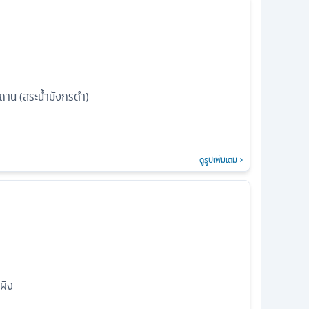
น (สระน้ำมังกรดำ)
ดูรูปเพิ่มเติม
ผิง