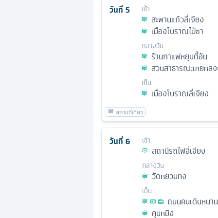
วันที่
5
เช้า
สะพานแก้วลี่เจียง
เมืองโบราณไป๋ซา
กลางวัน
ร้านกาแฟหยุนตี้อัน
สวนสาธารณะเหยหลงถา
เย็น
เมืองโบราณลี่เจียง
วันที่
6
เช้า
สถานีรถไฟลี่เจียง
กลางวัน
วัดหยวนทง
เย็น
ถนนคนเดินหนาน
คุนหมิง