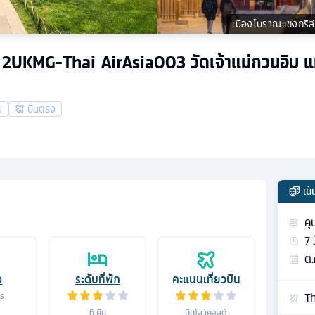
เมืองโบราณแชงกรีล่
คืน 2UKMG-Thai AirAsia003 วัดเจ้าแม่กวนอิม แ
น
บินตรง
เน
คุ
7
ต.
อ
ระดับที่พัก
คะแนนเที่ยวบิน
Th
าร
6
คืน
บินโลว์คอสต์