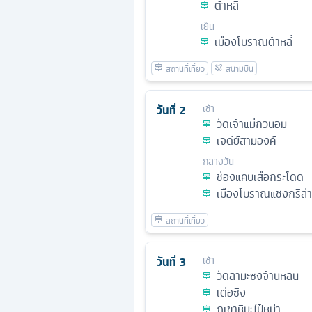
ต้าหลี่
เย็น
เมืองโบราณต้าหลี่
วันที่
2
เช้า
วัดเจ้าแม่กวนอิม
เจดีย์สามองค์
กลางวัน
ช่องแคบเสือกระโดด
เมืองโบราณแชงกรีล่า
วันที่
3
เช้า
วัดลามะซงจ้านหลิน
เต๋อซิง
ภูเขาหิมะไป๋หม่า