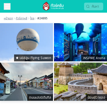
หน้าแรก
ทัวร์เกาหลี
โซล
#24895
บอลลูน Flying Suwon
INSPIRE Arena
ถนนแฮงนิดันกิล
ป้อมฮวาซอง