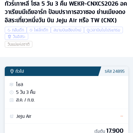
ทัวร์เกาหลี โซล 5 วัน 3 คืน WEKR-CNXCS2026 อค
วาเรียมมีเดียอาร์ท ป้อมปราการฮวาซอง ย่านเมียงดง
อิสระเที่ยวหนึ่งวัน บิน Jeju Air หรือ TW (CNX)
กลับดึก
ไฟล์ทดึก
สนามบินเชียงใหม่
ดูเวลาบินในโปรแกรม
วันอิสระ
วันแม่แห่งชาติ
ทั่วไป
รหัส
24895
โซล
5
วัน
3
คืน
ส.ค. / ก.ย.
Jeju Air
17,900
เริ่มต้น