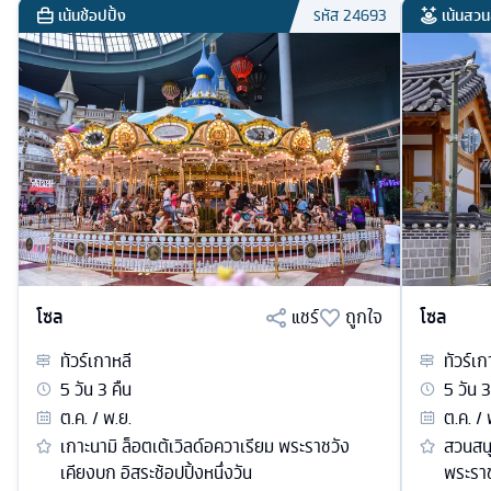
เน้นช้อปปิ้ง
เน้นสวน
รหัส
24693
โซล
แชร์
ถูกใจ
โซล
ทัวร์
เกาหลี
ทัวร์
เก
5
วัน
3
คืน
5
วัน
3
ต.ค. / พ.ย.
ต.ค. / 
เกาะนามิ ล็อตเต้เวิลด์อควาเรียม พระราชวัง
สวนสนุ
เคียงบก อิสระช้อปปิ้งหนึ่งวัน
พระรา