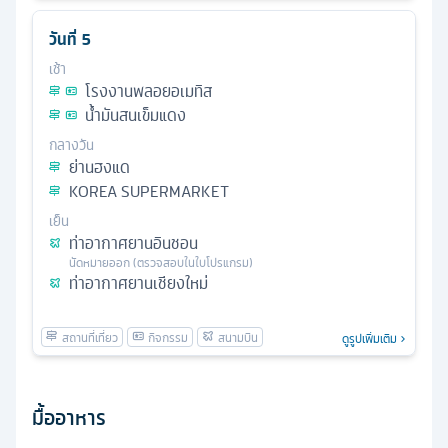
วันที่
5
เช้า
โรงงานพลอยอเมทิส
น้ำมันสนเข็มแดง
กลางวัน
ย่านฮงแด
KOREA SUPERMARKET
เย็น
ท่าอากาศยานอินชอน
นัดหมาย
ออก
(ตรวจสอบในใบโปรแกรม)
ท่าอากาศยานเชียงใหม่
ดูรูปเพิ่มเติม
มื้ออาหาร