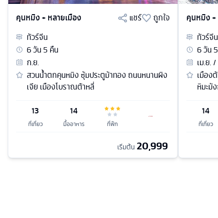
คุนหมิง + หลายเมือง
แชร์
ถูกใจ
คุนหมิง +
ทัวร์
จีน
ทัวร์
จีน
6
วัน
5
คืน
6
วัน
5
ก.ย.
เม.ย. /
สวนน้ำตกคุนหมิง ซุ้มประตูม้าทอง ถนนหนานผิง
เมืองต้
เจีย เมืองโบราณต้าหลี่
หิมะมั
13
14
14
ที่เที่ยว
มื้ออาหาร
ที่พัก
ที่เที่ยว
20,999
เริ่มต้น