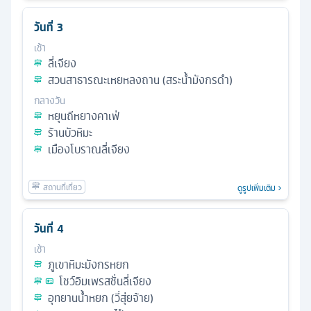
วันที่
3
เช้า
ลี่เจียง
สวนสาธารณะเหยหลงถาน (สระน้ำมังกรดำ)
กลางวัน
หยุนถีหยางคาเฟ่
ร้านบัวหิมะ
เมืองโบราณลี่เจียง
ดูรูปเพิ่มเติม
วันที่
4
เช้า
ภูเขาหิมะมังกรหยก
โชว์อิมเพรสชั่นลี่เจียง
อุทยานน้ำหยก (วี่สุ่ยจ้าย)