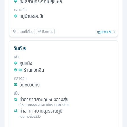
ทะเลสาบกระจกไป๋สุยเหอ
กลางวัน
หมู่บ้านฮอบบิท
ดูรูปเพิ่มเติม
วันที่
5
เช้า
คุนหมิง
ร้านหยกจีน
กลางวัน
วัดหยวนทง
เย็น
ท่าอากาศยานคุนหมิงฉางสุ่ย
นัดหมาย
ออก
20.40
เที่ยวบิน
MU9621
ท่าอากาศยานสุวรรณภูมิ
เดินทางถึง
22.15