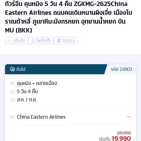
ทัวร์จีน คุนหมิง 5 วัน 4 คืน ZGKMG-2625China
Eastern Airlines ถนนคนเดินหนานผิงเจี่ย เมืองโบ
ราณต้าหลี่ ภูเขาหิมะมังกรหยก อุทยานน้ำหยก บิน
MU (BKK)
กลับดึก
ไฟล์ทเช้า
บินตรง
ทั่วไป
รหัส
24907
คุนหมิง + หลายเมือง
5
วัน
4
คืน
ส.ค. / ก.ย.
China Eastern Airlines
20,990
19,990
เริ่มต้น