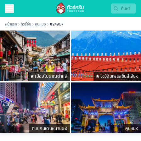
หน้าแรก
ทัวร์จีน
คุนหมิง
#24907
เมืองโบราณต้าหลี่
โชว์อิมเพรสชั่นลี่เจียง
ถนนคนเดินหนานผิง
คุนหมิง