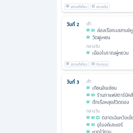
วันที่
2
เช้า
ล่องเรือทะเลสาบซีหู
วัดฝูเหยน
กลางวัน
เมืองโบราณผู่หยวน
วันที่
3
เช้า
เทียนอันเซียน
ร้านกาแฟสตาร์บัคส์ 
ตึกเรือหลุยส์วิตตอง
กลางวัน
ตลาดเฉินหวังเมี่
อุโมงค์เลเซอร์
หาดไว่ทาน