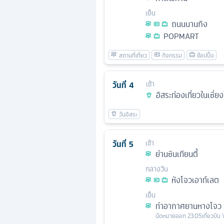
เย็น
ถนนนานกิง
POPMART
วันที่
4
เช้า
อิสระท่องเที่ยวในเซี่ยง
วันที่
5
เช้า
ย่านซินเทียนตี้
กลางวัน
หังโจวเอาท์เลต
เย็น
ท่าอากาศยานหางโจว
นัดหมาย
ออก
23.05
เที่ยวบิน