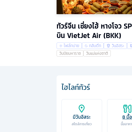
ทัวร์จีน เซี่ยงไฮ้ หางโจว 
บิน VietJet Air (BKK)
ไฟล์ทบ่าย
กลับดึก
วันอิสระ
วันปิยมหาราช
วันแม่แห่งชาติ
ไฮไลท์ทัวร์
มีวันอิสระ
8
มื้
สไตล์การเที่ยว
มื้ออาห