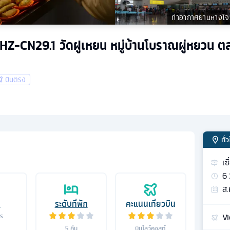
ท่าอากาศยานหางโจ
SPHZ-CN29.1 วัดฝูเหยน หมู่บ้านโบราณผู่หยวน ตลา
บินตรง
ทั่
เซ
6
ส.
อ
ระดับที่พัก
คะแนนเที่ยวบิน
Vi
าร
5
คืน
บินโลว์คอสต์