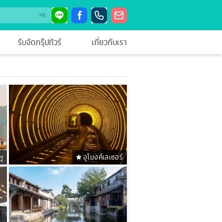
⌘
K
รับจัดกรุ๊ปทัวร์
เกี่ยวกับเรา
หู
อุโมงค์เลเซอร์