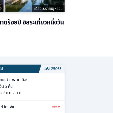
ว
เมืองโบราณผู่หยวน
ดร้อยปี อิสระเที่ยวหนึ่งวัน
วไป
รหัส
25063
ี่ยงไฮ้ + หลายเมือง
วัน
5
คืน
ค. / ก.ย. / ต.ค.
etJet Air