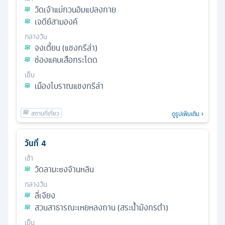
วัดเจ้าแม่กวนอิมแปลงกาย
เจดีย์สามองค์
กลางวัน
จงเตี้ยน (แชงกรีล่า)
ช่องแคบเสือกระโดด
เย็น
เมืองโบราณแชงกรีล่า
ดูรูปเพิ่มเติม
วันที่
4
เช้า
วัดลามะซงจ้านหลิน
กลางวัน
ลี่เจียง
สวนสาธารณะเหยหลงถาน (สระน้ำมังกรดำ)
เย็น