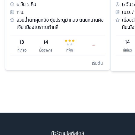
6
วัน
5
คืน
6
วัน
5
ก.ย.
เม.ย. /
สวนน้ำตกคุนหมิง ซุ้มประตูม้าทอง ถนนหนานผิง
เมืองต้
เจีย เมืองโบราณต้าหลี่
หิมะมั
13
14
14
ที่เที่ยว
มื้ออาหาร
ที่พัก
ที่เที่ยว
เริ่มต้น
ทัวร์ตามไลฟ์สไตล์