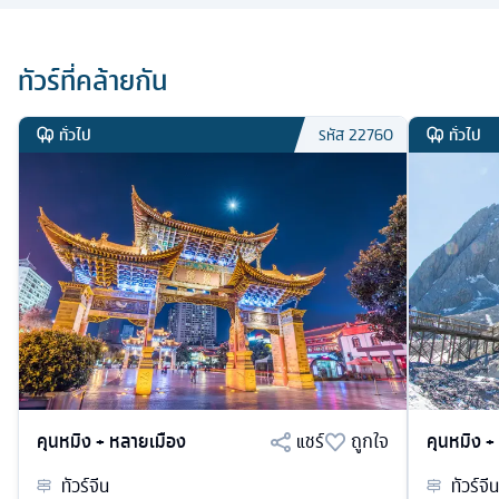
ทัวร์ที่คล้ายกัน
ทั่วไป
ทั่วไป
รหัส
22760
คุนหมิง + หลายเมือง
แชร์
ถูกใจ
คุนหมิง +
ทัวร์
จีน
ทัวร์
จีน