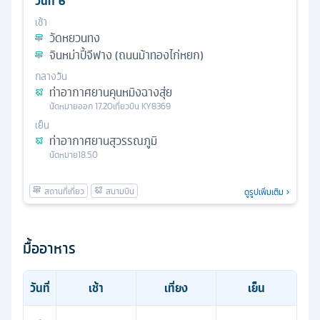
วันที่
6
เช้า
วัดหยวนทง
จินหม่าปี้จีฟาง (ถนนม้าทองไก่หยก)
กลางวัน
ท่าอากาศยานคุนหมิงฉางสุ่ย
นัดหมาย
ออก
17.20
เที่ยวบิน
KY8369
เย็น
ท่าอากาศยานสุวรรณภูมิ
นัดหมาย
18.50
ดูรูปเพิ่มเติม
มื้ออาหาร
วันที่
เช้า
เที่ยง
เย็น