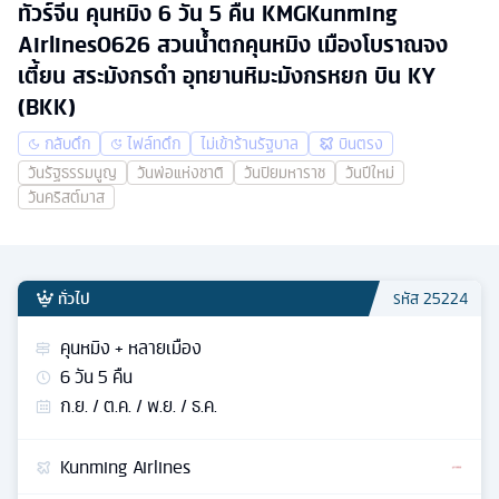
ทัวร์จีน คุนหมิง 6 วัน 5 คืน KMGKunming
Airlines0626 สวนน้ำตกคุนหมิง เมืองโบราณจง
เตี้ยน สระมังกรดำ อุทยานหิมะมังกรหยก บิน KY
(BKK)
กลับดึก
ไฟล์ทดึก
ไม่เข้าร้านรัฐบาล
บินตรง
วันรัฐธรรมนูญ
วันพ่อแห่งชาติ
วันปิยมหาราช
วันปีใหม่
วันคริสต์มาส
ทั่วไป
รหัส
25224
คุนหมิง + หลายเมือง
6
วัน
5
คืน
ก.ย. / ต.ค. / พ.ย. / ธ.ค.
Kunming Airlines