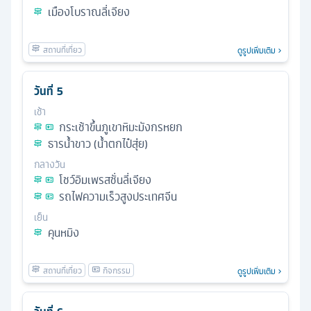
เมืองโบราณลี่เจียง
ดูรูปเพิ่มเติม
วันที่
5
เช้า
กระเช้าขึ้นภูเขาหิมะมังกรหยก
ธารน้ำขาว (น้ำตกไป๋สุ่ย)
กลางวัน
โชว์อิมเพรสชั่นลี่เจียง
รถไฟความเร็วสูงประเทศจีน
เย็น
คุนหมิง
ดูรูปเพิ่มเติม