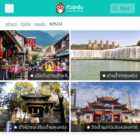
หน้าแรก
ทัวร์จีน
คุนหมิง
#25224
เมืองโบราณต้าหลี่
สวนน้ำตกคุนหมิง
ตำหนักทองจินเตี้ยนคุนหมิง
วัดเจ้าแม่กวนอิมแปลงกาย