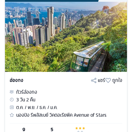
ฮ่องกง
แชร์
ถูกใจ
ทัวร์
ฮ่องกง
3
วัน
2
คืน
ต.ค. / พ.ย. / ธ.ค. / ม.ค.
นองปิง รีพลัสเบย์ วิคตอเรียพีค Avenue of Stars
9
5