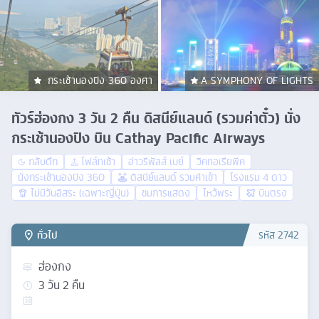
กระเช้านองปิง 360 องศา
A SYMPHONY OF LIGHTS
ทัวร์ฮ่องกง 3 วัน 2 คืน ดิสนีย์แลนด์ (รวมค่าตั๋ว) นั่ง
กระเช้านองปิง บิน Cathay Pacific Airways
กลับดึก
ไฟล์ทเช้า
อ่าวรีพัลส์ เบย์
วิคทอเรียพีค
นั่งกระเช้านองปิง 360
ดิสนีย์แลนด์ รวมค่าเข้า
โรงแรม 4 ดาว
ไม่มีวันอิสระ (เฉพาะญี่ปุ่น)
ชมการแสดง
ไหว้พระ
บินตรง
ทั่วไป
รหัส
2742
ฮ่องกง
3
วัน
2
คืน