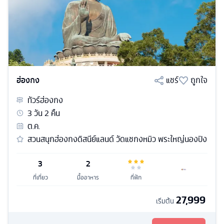
ฮ่องกง
แชร์
ถูกใจ
ทัวร์
ฮ่องกง
3
วัน
2
คืน
ต.ค.
สวนสนุกฮ่องกงดิสนีย์แลนด์ วัดแชกงหมิว พระใหญ่นองปิง
3
2
ที่เที่ยว
มื้ออาหาร
ที่พัก
27,999
เริ่มต้น