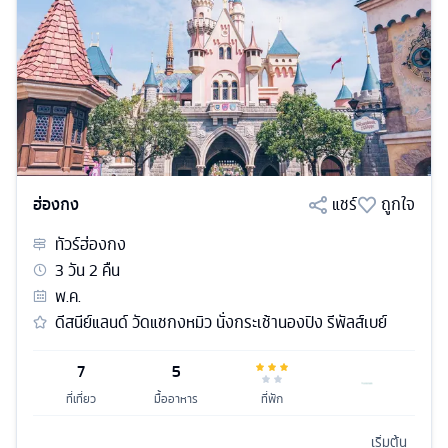
ฮ่องกง
แชร์
ถูกใจ
ทัวร์
ฮ่องกง
3
วัน
2
คืน
พ.ค.
ดีสนีย์แลนด์ วัดแชกงหมิว นั่งกระเช้านองปิง รีพัลส์เบย์
7
5
ที่เที่ยว
มื้ออาหาร
ที่พัก
เริ่มต้น