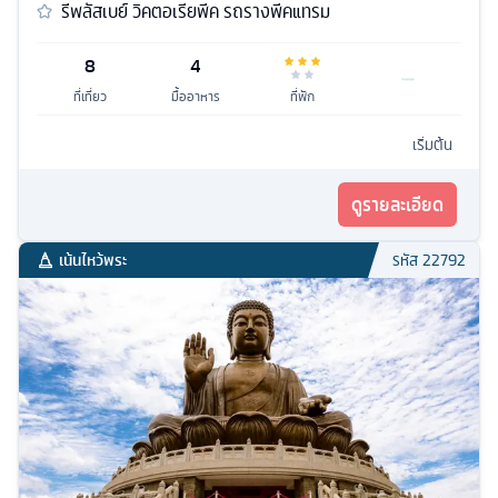
รีพลัสเบย์ วิคตอเรียพีค รถรางพีคแทรม
8
4
ที่เที่ยว
มื้ออาหาร
ที่พัก
เริ่มต้น
ดูรายละเอียด
เน้นไหว้พระ
รหัส
22792