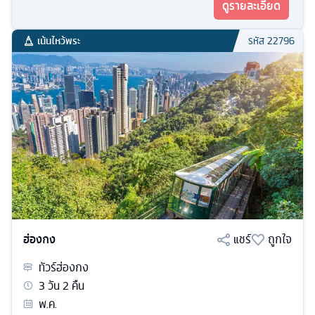
ดูรายละเอียด
เน้นไหว้พระ
รหัส
22796
ฮ่องกง
แชร์
ถูกใจ
ทัวร์
ฮ่องกง
3
วัน
2
คืน
พ.ค.