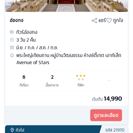
ฮ่องกง
แชร์
ถูกใจ
ทัวร์
ฮ่องกง
3
วัน
2
คืน
มิ.ย. / ก.ค. / ส.ค. / ก.ย.
พระใหญ่เทียนถาน หมู่บ้านวัฒนธรรม ห้างซิตี้เกต เอาท์เล็ท
Avenue of Stars
6
2
ที่เที่ยว
มื้ออาหาร
ที่พัก
14,990
เริ่มต้น
ดูรายละเอียด
ทั่วไป
รหัส
21970