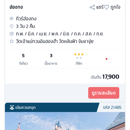
ฮ่องกง
แชร์
ถูกใจ
ทัวร์
ฮ่องกง
3
วัน
2
คืน
ก.พ. / มี.ค. / เม.ย. / พ.ค. / มิ.ย. / ก.ค. / ส.ค. / ก.ย.
วัดเจ้าแม่กวนอิมฮองฮำ วัดหลินฟ้า จิมซาจุ่ย
5
3
ที่เที่ยว
มื้ออาหาร
ที่พัก
17,900
เริ่มต้น
ดูรายละเอียด
เน้นสวนสนุก
รหัส
21485