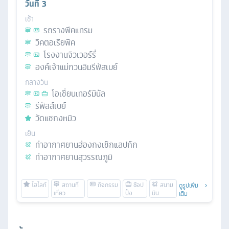
วันที่
3
เช้า
รถรางพีคแทรม
วิคตอเรียพีค
โรงงานจิวเวอร์รี่
องค์เจ้าแม่กวนอิมรีพัสเบย์
กลางวัน
โอเชี่ยนเทอร์มินัล
รีพัลส์เบย์
วัดแชกงหมิว
เย็น
ท่าอากาศยานฮ่องกงเช๊กแลปก๊ก
ท่าอากาศยานสุวรรณภูมิ
ดูรูปเพิ่ม
เติม