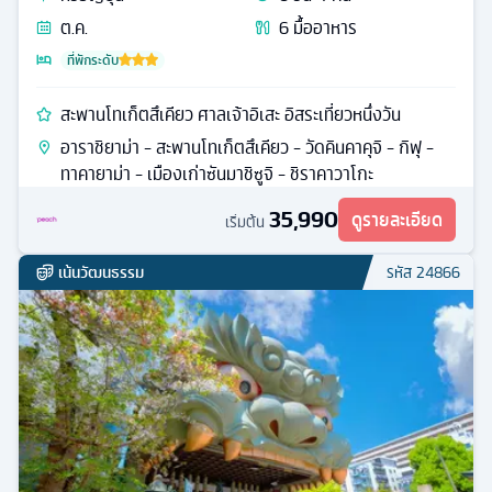
ต.ค.
6
มื้ออาหาร
ที่พักระดับ
สะพานโทเก็ตสึเคียว ศาลเจ้าอิเสะ อิสระเที่ยวหนึ่งวัน
อาราชิยาม่า - สะพานโทเก็ตสึเคียว - วัดคินคาคุจิ - กิฟุ -
ทาคายาม่า - เมืองเก่าซันมาชิซูจิ - ชิราคาวาโกะ
35,990
ดูรายละเอียด
เริ่มต้น
เน้นวัฒนธรรม
รหัส
24866