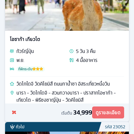
โอซาก้า เกียวโต
ทัวร์
ญี่ปุ่น
5
วัน
3
คืน
พ.ย.
4
มื้ออาหาร
ที่พักระดับ
วัดโทไดจิ วัดคิโยมิสึ ถนนกาน้ำชา อิสระเที่ยวหนึ่งวัน
นารา - วัดโทไดจิ - สวนกวางนารา - ปราสาทโอซาก้า -
เกียวโต - พิธีชงชาญี่ปุ่น - วัดคิโยมิสึ
34,999
ดูรายละเอียด
เริ่มต้น
ทั่วไป
รหัส
23052