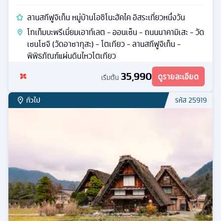
ลานสกีฟูจิเท็น หมู่บ้านโอชิโนะฮัคไค อิสระเที่ยวหนึ่งวัน
โกเท็มบะพรีเมี่ยมเอาท์เลต - ออนเซ็น - ถนนนาคามิเสะ - วัด
เซนโซจิ (วัดอาซากุสะ) - โตเกียว - ลานสกีฟูจิเท็น -
พิพิธภัณฑ์แผ่นดินไหวโตเกียว
35,990
ดูรายละเอียด
เริ่มต้น
ทั่วไป
รหัส
25919