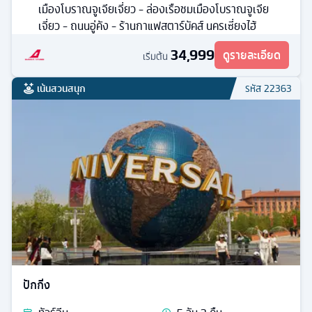
เมืองโบราณจูเจียเจี่ยว - ล่องเรือชมเมืองโบราณจูเจีย
เจี่ยว - ถนนอู่คัง - ร้านกาแฟสตาร์บัคส์ นครเซี่ยงไฮ้
34,999
ดูรายละเอียด
เริ่มต้น
เน้นสวนสนุก
รหัส
22363
ปักกิ่ง