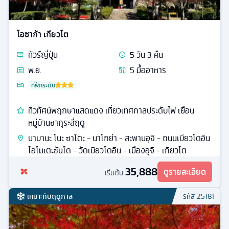
โอซาก้า เกียวโต
ทัวร์
ญี่ปุ่น
5
วัน
3
คืน
พ.ย.
5
มื้ออาหาร
ที่พักระดับ
ทิวทัศน์พฤกษาแสดแดง เที่ยวเทศกาลประดับไฟ เยือน
หมู่บ้านซากุระสี่ฤดู
นาบานะ โนะ ซาโตะ - นาโกย่า - สะพานอุจิ - ถนนเบียวโดอิน
โอโมเตะซันโด - วัดเบียวโดอิน - เมืองอุจิ - เกียวโต
35,888
ดูรายละเอียด
เริ่มต้น
เหมาะกับฤดูกาล
รหัส
25181