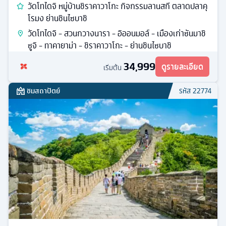
วัดโทไดจิ หมู่บ้านชิราคาวาโกะ กิจกรรมลานสกี ตลาดปลาคุ
โรมง ย่านชินไซบาชิ
วัดโทไดจิ - สวนกวางนารา - อิออนมอล์ - เมืองเก่าซันมาชิ
ซูจิ - ทาคายาม่า - ชิราคาวาโกะ - ย่านชินไซบาชิ
34,999
ดูรายละเอียด
เริ่มต้น
ชมสถาปัตย์
รหัส
22774