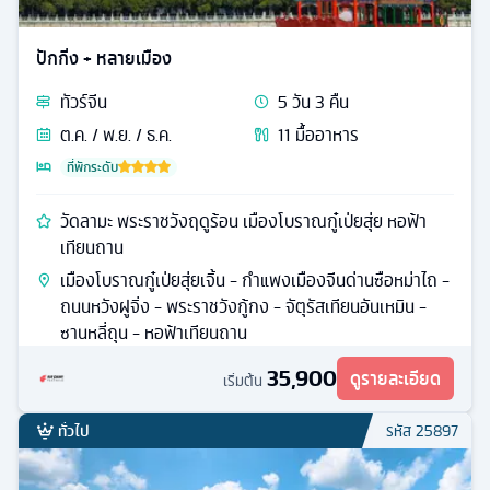
ปักกิ่ง + หลายเมือง
ทัวร์
จีน
5
วัน
3
คืน
ต.ค. / พ.ย. / ธ.ค.
11
มื้ออาหาร
ที่พักระดับ
วัดลามะ พระราชวังฤดูร้อน เมืองโบราณกู๋เป่ยสุ่ย หอฟ้า
เทียนถาน
เมืองโบราณกู๋เป่ยสุ่ยเจิ้น - กำแพงเมืองจีนด่านซือหม่าไถ -
ถนนหวังฝูจิ่ง - พระราชวังกู้กง - จัตุรัสเทียนอันเหมิน -
ซานหลี่ถุน - หอฟ้าเทียนถาน
35,900
ดูรายละเอียด
เริ่มต้น
ทั่วไป
รหัส
25897