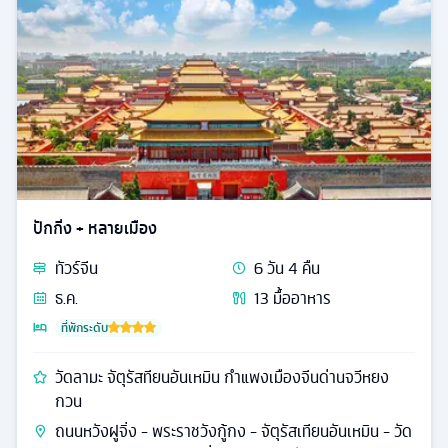
ปักกิ่ง + หลายเมือง
ทัวร์
จีน
6
วัน
4
คืน
ธ.ค.
13
มื้ออาหาร
ที่พักระดับ
วัดลามะ จัตุรัสทียนอันเหมิน กำแพงเมืองจีนด่านจวีหยง
กวน
ถนนหวังฝูจิ่ง - พระราชวังกู้กง - จัตุรัสเทียนอันเหมิน - วัด