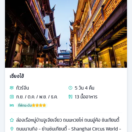
เซี่ยงไฮ้
ทัวร์
จีน
5
วัน
4
คืน
ก.ย. / ต.ค. / พ.ย. / ธ.ค.
13
มื้ออาหาร
ที่พักระดับ
ล่องเรือหมู่บ้านจูเจียเจี่ยว ถนนหวยไห่ ถนนอู่คัง ซินเทียนตี้
ถนนนานกิง - ย่านซินเทียนตี้ - Shanghai Circus World -