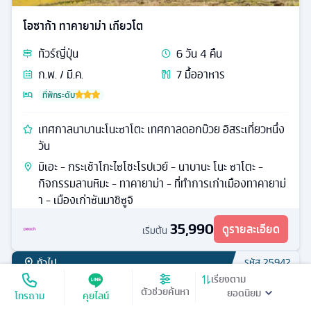
โอซาก้า ทาคายาม่า เกียวโต
ทัวร์
ญี่ปุ่น
6
วัน
4
คืน
ก.พ. / มี.ค.
7
มื้ออาหาร
ที่พักระดับ
เทศกาลนาบานะโนะซาโตะ เทศกาลดอกบ๊วย อิสระเที่ยวหนึ่ง
วัน
มิเอะ - กระเช้าโกะไซโชะโรปเวย์ - นาบานะ โนะ ซาโตะ -
กิจกรรมลานหิมะ - ทาคายาม่า - ที่ทำการเก่าเมืองทาคายาม่
า - เมืองเก่าซันมาชิซูจิ
35,990
ดูรายละเอียด
เริ่มต้น
ทั่วไป
รหัส
25942
เรียงตาม
ตัวช่วยค้นหา
โทรถาม
คุยไลน์