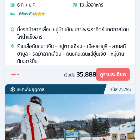
ธ.ค. / ม.ค.
13
มื้ออาหาร
ที่พักระดับ
นั่งรถม้าลากเลื่อน หมู่บ้านหิมะ เกาะพระอาทิตย์ เทศกาลโคม
ไฟน้ำแข็งฮาร์
ร้านเสื้อกันหนาวจีน - หมู่ตานเจียง - เมืองยาบูลิ - ลานสกี
ยาบูลิ - รถม้าลากเลื่อน - ถนนคนเดินแส่ยุ่นเจีย - หมู่บ้าน
หิมะฮาร์บิ้น
35,888
ดูรายละเอียด
เริ่มต้น
เหมาะกับฤดูกาล
รหัส
25795