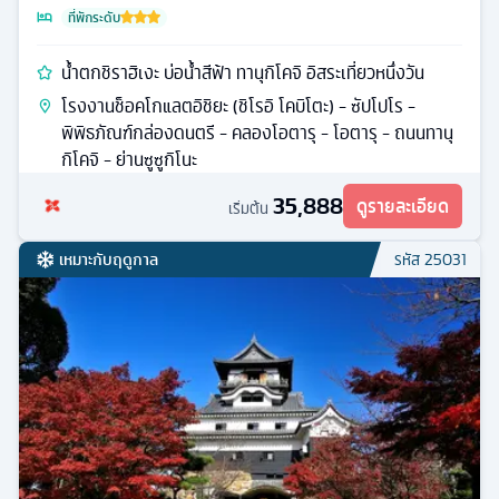
ที่พักระดับ
น้ำตกชิราฮิเงะ บ่อน้ำสีฟ้า ทานุกิโคจิ อิสระเที่ยวหนึ่งวัน
โรงงานช็อคโกแลตอิชิยะ (ชิโรอิ โคบิโตะ) - ซัปโปโร -
พิพิธภัณฑ์กล่องดนตรี - คลองโอตารุ - โอตารุ - ถนนทานุ
กิโคจิ - ย่านซูซูกิโนะ
35,888
ดูรายละเอียด
เริ่มต้น
เหมาะกับฤดูกาล
รหัส
25031