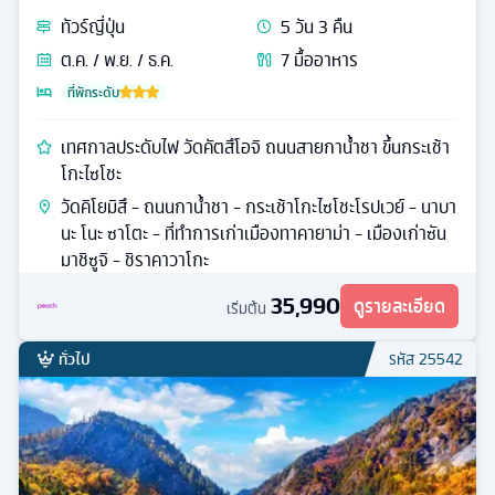
ทัวร์
ญี่ปุ่น
5
วัน
3
คืน
ต.ค. / พ.ย. / ธ.ค.
7
มื้ออาหาร
ที่พักระดับ
เทศกาลประดับไฟ วัดคัตสึโอจิ ถนนสายกาน้ำชา ขึ้นกระเช้า
โกะไซโชะ
วัดคิโยมิสึ - ถนนกาน้ำชา - กระเช้าโกะไซโชะโรปเวย์ - นาบา
นะ โนะ ซาโตะ - ที่ทำการเก่าเมืองทาคายาม่า - เมืองเก่าซัน
มาชิซูจิ - ชิราคาวาโกะ
35,990
ดูรายละเอียด
เริ่มต้น
ทั่วไป
รหัส
25542