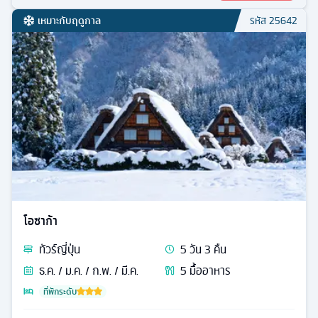
เหมาะกับฤดูกาล
รหัส
25642
โอซาก้า
ทัวร์
ญี่ปุ่น
5
วัน
3
คืน
ธ.ค. / ม.ค. / ก.พ. / มี.ค.
5
มื้ออาหาร
ที่พักระดับ