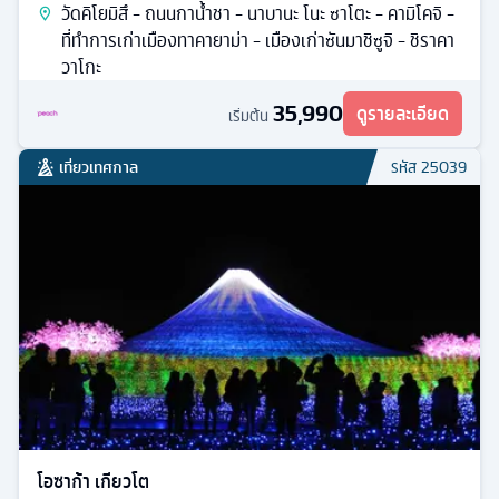
วัดคิโยมิสึ - ถนนกาน้ำชา - นาบานะ โนะ ซาโตะ - คามิโคจิ -
ที่ทำการเก่าเมืองทาคายาม่า - เมืองเก่าซันมาชิซูจิ - ชิราคา
วาโกะ
35,990
ดูรายละเอียด
เริ่มต้น
เที่ยวเทศกาล
รหัส
25039
โอซาก้า เกียวโต