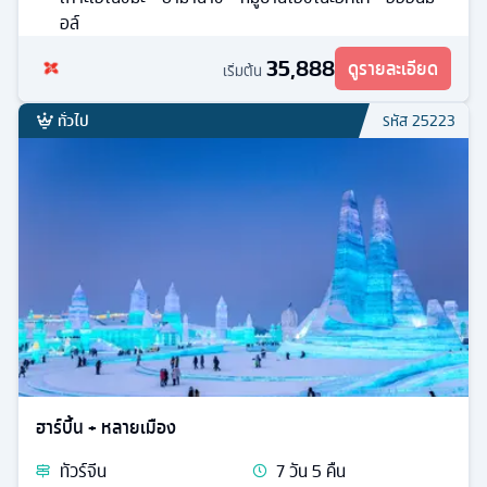
อล์
35,888
ดูรายละเอียด
เริ่มต้น
ทั่วไป
รหัส
25223
ฮาร์บิ้น + หลายเมือง
ทัวร์
จีน
7
วัน
5
คืน