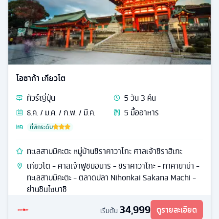
โอซาก้า เกียวโต
ทัวร์
ญี่ปุ่น
5
วัน
3
คืน
ธ.ค. / ม.ค. / ก.พ. / มี.ค.
5
มื้ออาหาร
ที่พักระดับ
ทะเลสาบมิคะตะ หมู่บ้านชิราคาวาโกะ ศาลเจ้าชิราฮิเกะ
เกียวโต - ศาลเจ้าฟูชิมิอินาริ - ชิราคาวาโกะ - ทาคายาม่า -
ทะเลสาบมิคะตะ - ตลาดปลา Nihonkai Sakana Machi -
ย่านชินไซบาชิ
34,999
ดูรายละเอียด
เริ่มต้น