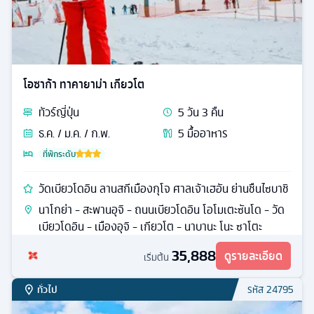
โอซาก้า ทาคายาม่า เกียวโต
ทัวร์
ญี่ปุ่น
5
วัน
3
คืน
ธ.ค. / ม.ค. / ก.พ.
5
มื้ออาหาร
ที่พักระดับ
วัดเบียวโดอิน ลานสกีเมืองกุโจ ศาลเจ้าเฮอัน ย่านชืนไซบาชิ
นาโกย่า - สะพานอุจิ - ถนนเบียวโดอิน โอโมเตะซันโด - วัด
เบียวโดอิน - เมืองอุจิ - เกียวโต - นาบานะ โนะ ซาโตะ
35,888
ดูรายละเอียด
เริ่มต้น
ทั่วไป
รหัส
24795