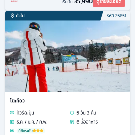
35,990
ดูรายละเอียด
เริ่มต้น
ทั่วไป
รหัส
25851
โตเกียว
ทัวร์
ญี่ปุ่น
5
วัน
3
คืน
ธ.ค. / ม.ค. / ก.พ.
6
มื้ออาหาร
ที่พักระดับ