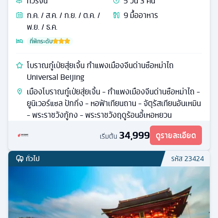
ทัวร์
จีน
5
วัน
3
คืน
ก.ค. / ส.ค. / ก.ย. / ต.ค. /
9
มื้ออาหาร
พ.ย. / ธ.ค.
ที่พักระดับ
โบราณกู๋เป่ยสุ่ยเจิ้น กำแพงเมืองจีนด่านซือหม่าไถ
Universal Beijing
เมืองโบราณกู๋เป่ยสุ่ยเจิ้น - กำแพงเมืองจีนด่านซือหม่าไถ -
ยูนิเวอร์แซล ปักกิ่ง - หอฟ้าเทียนถาน - จัตุรัสเทียนอันเหมิน
- พระราชวังกู้กง - พระราชวังฤดูร้อนอี้เหอหยวน
34,999
ดูรายละเอียด
เริ่มต้น
ทั่วไป
รหัส
23424