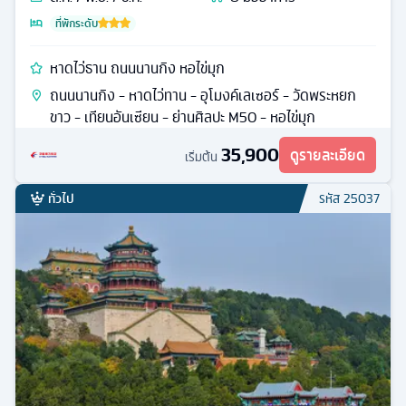
ที่พักระดับ
หาดไว่ธาน ถนนนานกิง หอไข่มุก
ถนนนานกิง - หาดไว่ทาน - อุโมงค์เลเซอร์ - วัดพระหยก
ขาว - เทียนอันเซียน - ย่านศิลปะ M50 - หอไข่มุก
35,900
ดูรายละเอียด
เริ่มต้น
ทั่วไป
รหัส
25037