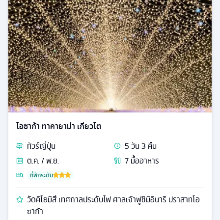
โอซาก้า ทาคายาม่า เกียวโต
ทัวร์
ญี่ปุ่น
5
วัน
3
คืน
ต.ค. / พ.ย.
7
มื้ออาหาร
ที่พักระดับ
วัดคิโยมิสึ เทศกาลประดับไฟ ศาลเจ้าฟูชิมิอินาริ ปราสาทโอ
ซาก้า