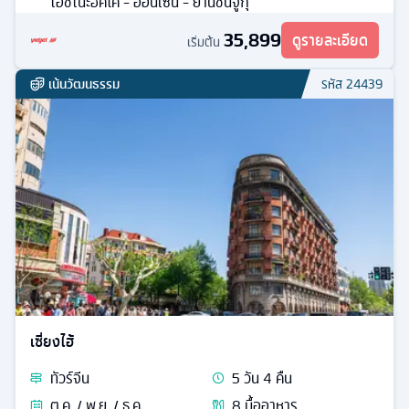
โอชิโนะฮัคไค - ออนเซ็น - ย่านชินจูกุ
35,899
ดูรายละเอียด
เริ่มต้น
เน้นวัฒนธรรม
รหัส
24439
เซี่ยงไฮ้
ทัวร์
จีน
5
วัน
4
คืน
ต.ค. / พ.ย. / ธ.ค.
8
มื้ออาหาร