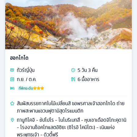
ฮอกไกโด
ทัวร์
ญี่ปุ่น
5
วัน
3
คืน
ก.ย. / ต.ค.
6
มื้ออาหาร
ที่พักระดับ
สัมผัสบรรยกาศใบไม้เปลี่ยนสี ขอพรศาลเจ้าฮอกไกโด ถ่าย
ภาพสะพานแขวนฟุตามิสุดโรแมนติก
ทานูกิโคจิ - ซัปโปโร - โนโบริเบทสึ - หุบเขาเดือดจิโกะคุดานิ
- โรงงานช็อคโกแลตอิชิยะ (ชิโรอิ โคบิโตะ) - เนินแห่ง
พระพุทธเจ้า - ดิวตี้ฟรี