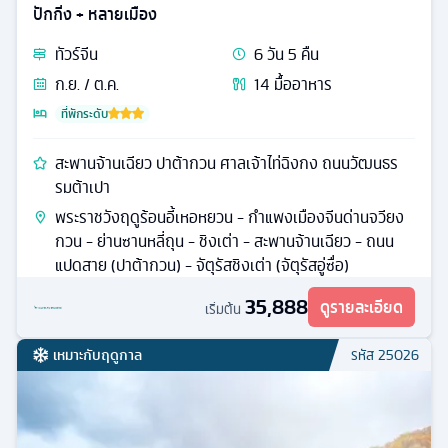
ปักกิ่ง + หลายเมือง
ทัวร์
จีน
6
วัน
5
คืน
ก.ย. / ต.ค.
14
มื้ออาหาร
ที่พักระดับ
สะพานจ้านเฉียว ปาต้ากวน ศาลเจ้าไท่ฉิงกง ถนนวัฒนธร
รมต้าเปา
พระราชวังฤดูร้อนอี้เหอหยวน - กำแพงเมืองจีนด่านจวียง
กวน - ย่านซานหลี่ถุน - ชิงเต่า - สะพานจ้านเฉียว - ถนน
แปดสาย (ปาต้ากวน) - จัตุรัสชิงเต่า (จัตุรัสอู่ซื่อ)
35,888
ดูรายละเอียด
เริ่มต้น
เหมาะกับฤดูกาล
รหัส
25026