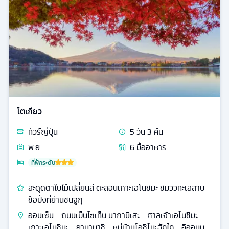
โตเกียว
ทัวร์
ญี่ปุ่น
5
วัน
3
คืน
พ.ย.
6
มื้ออาหาร
ที่พักระดับ
สะดุดตาใบไม้เปลี่ยนสี ตะลอนเกาะเอโนชิมะ ชมวิวทะเลสาบ
ช้อปิ้งที่ย่านชินจูกุ
ออนเซ็น - ถนนเบ็นไซเท็น นากามิเสะ - ศาลเจ้าเอโนชิมะ -
เกาะเอโนชิมะ - ยามานาชิ - หมู่บ้านโอชิโนะฮัคไค - อิออนม