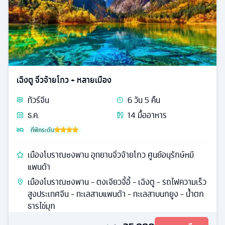
เฉิงตู จิ่วจ้ายโกว + หลายเมือง
ทัวร์
จีน
6
วัน
5
คืน
ธ.ค.
14
มื้ออาหาร
ที่พักระดับ
เมืองโบราณซงพาน อุทยานจิ่วจ้ายโกว ศูนย์อนุรักษ์หมี
แพนด้า
เมืองโบราณซงพาน - ตงเจียวจี้อี้ - เฉิงตู - รถไฟความเร็ว
สูงประเทศจีน - ทะเลสาบแพนด้า - ทะเลสาบนกยูง - น้ำตก
ธารไข่มุก