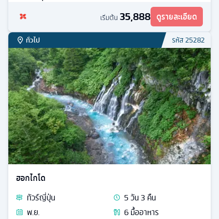
35,888
ดูรายละเอียด
เริ่มต้น
ทั่วไป
รหัส
25282
ฮอกไกโด
ทัวร์
ญี่ปุ่น
5
วัน
3
คืน
พ.ย.
6
มื้ออาหาร