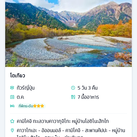
โตเกียว
ทัวร์
ญี่ปุ่น
5
วัน
3
คืน
ต.ค.
7
มื้ออาหาร
ที่พักระดับ
คามิโคจิ ทะเลวาบคาวากุจิโกะ หมู่บ้านโอชิโนะฮักไก
คาวาโกเอะ - อิออนมอล์ - คามิโคจิ - สะพานคัปปะ - หมู่บ้าน