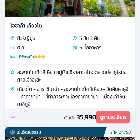
โอซาก้า เกียวโต
ทัวร์
ญี่ปุ่น
5
วัน
3
คืน
ต.ค.
5
มื้ออาหาร
ที่พักระดับ
สะพานโทเก็ตสึเคียว หมู่บ้านชิราคาวาโกะ ตลาดปลาคุโรมง
ศาลเจ้าอิเสะ
เกียวโต - อาราชิยาม่า - สะพานโทเก็ตสึเคียว - วัดคินคาคุจิ
- ทาคายาม่า - ที่ทำการเก่าเมืองทาคายาม่า - เมืองเก่าซัน
มาชิซูจิ
35,990
ดูรายละเอียด
เริ่มต้น
เน้นวัฒนธรรม
รหัส
24793