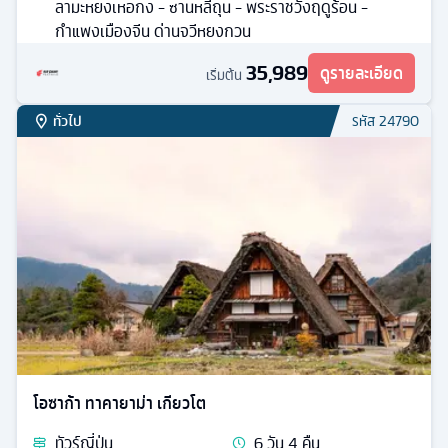
ลามะหยงเหอกง - ซานหลี่ถุน - พระราชวังฤดูร้อน -
กำแพงเมืองจีน ด่านจวีหยงกวน
35,989
ดูรายละเอียด
เริ่มต้น
ทั่วไป
รหัส
24790
โอซาก้า ทาคายาม่า เกียวโต
ทัวร์
ญี่ปุ่น
6
วัน
4
คืน