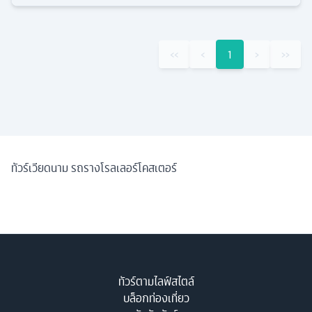
‹‹
‹
1
›
››
ทัวร์เวียดนาม รถรางโรลเลอร์โคสเตอร์
ทัวร์ตามไลฟ์สไตล์
บล็อกท่องเที่ยว