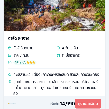
ดาลัด ญาจาง
ทัวร์
เวียดนาม
4
วัน
3
คืน
ส.ค. / ก.ย.
11
มื้ออาหาร
ที่พักระดับ
ทะเลสาบซวนเฮือง เกาะวินเพิร์ลแลนด์ สวนสนุกวินวันเดอร์
มุยเน่ - ทะเลทรายขาว - ดาลัด - รถรางโรลเลอร์โคสเตอร์
- น้ำตกดาตันลา - ทุ่งดอกไฮเดรนเยียร์ - ทะเลสาบซวนเฮื
อง
14,990
ดูรายละเอียด
เริ่มต้น