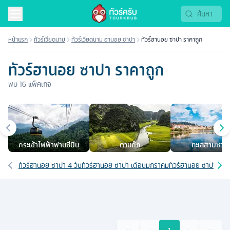
ทัวร์ราคาถูก 2569 | Tourkrub
หน้าแรก
ทัวร์เวียดนาม
ทัวร์เวียดนาม ฮานอย ซาปา
ทัวร์ฮานอย ซาปา ราคาถูก
ทัวร์ฮานอย ซาปา ราคาถูก
พบ
16
แพ็คเกจ
เมืองยอดนิยม
กระเช้าไฟฟ้าฟานซีปัน
ตามก๊ก
ทะเลสาบซาป
เส้นทางที่เกี่ยวข้อง
ทัวร์ฮานอย ซาปา 4 วัน
ทัวร์ฮานอย ซาปา เดือนมกราคม
ทัวร์ฮานอย ซาปา เดื