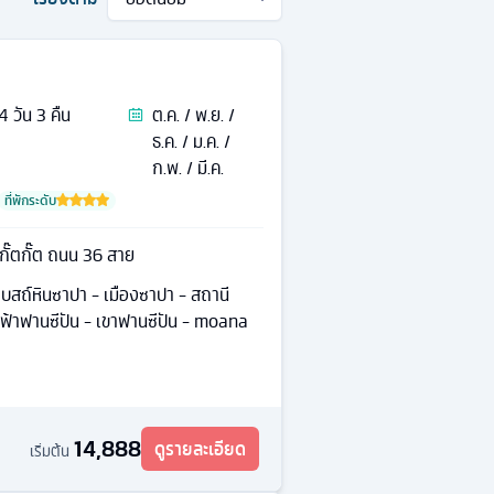
4
วัน
3
คืน
ต.ค. / พ.ย. /
ธ.ค. / ม.ค. /
ก.พ. / มี.ค.
ที่พักระดับ
นกั๊ตกั๊ต ถนน 36 สาย
สถ์หินซาปา - เมืองซาปา - สถานี
ฟ้าฟานซีปัน - เขาฟานซีปัน - moana
14,888
ดูรายละเอียด
เริ่มต้น