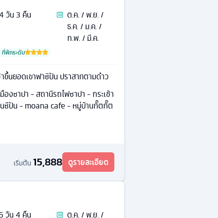
4
วัน
3
คืน
ต.ค. / พ.ย. /
ธ.ค. / ม.ค. /
ก.พ. / มี.ค.
ที่พักระดับ
ช้าขึ้นยอดเขาฟาซิปัน ปราสาทตามด๋าว
มืองซาปา - สถานีรถไฟซาปา - กระเช้า
ซีปัน - moana cafe - หมู่บ้านกั๊ตกั๊ต
15,888
ดูรายละเอียด
เริ่มต้น
5
วัน
4
คืน
ต.ค. / พ.ย. /