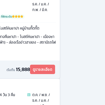
ธ.ค. / ม.ค. /
ก.พ. / มี.ค.
ที่พักระดับ
สถ์หินซาปา หมู่บ้านกั๊ตกั๊ต
งคืนซาปา - โบสถ์หินซาปา - เมืองซา
งฟ้า) - ล่องเรืออ่าวฮาลอง - สถานีรถไฟ
15,888
ดูรายละเอียด
เริ่มต้น
4
วัน
3
คืน
ต.ค. / พ.ย. /
ธ.ค. / ม.ค. /