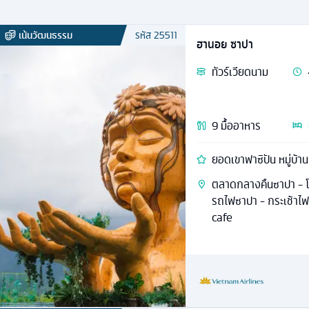
เน้นวัฒนธรรม
รหัส
25511
ฮานอย ซาปา
ทัวร์
เวียดนาม
9
มื้ออาหาร
ยอดเขาฟาซิปัน หมู่บ้า
ตลาดกลางคืนซาปา - โบ
รถไฟซาปา - กระเช้าไฟ
cafe