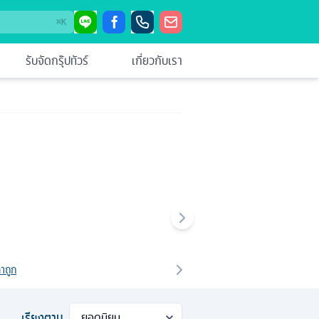
⌘
K
รับจัดกรุ๊ปทัวร์
เกี่ยวกับเรา
าถูก
เรียงตาม