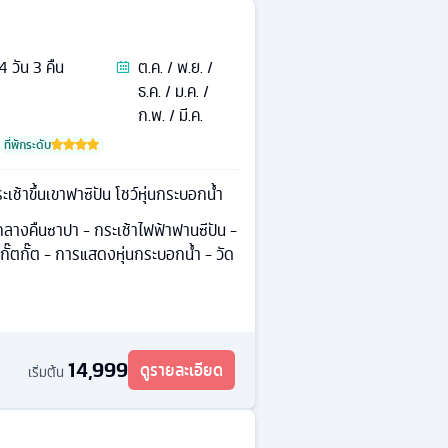
4
วัน
3
คืน
ต.ค. / พ.ย. /
ธ.ค. / ม.ค. /
ก.พ. / มี.ค.
ที่พักระดับ
ะเช้าขึ้นเขาฟาซิปัน โชว์หุ่นกระบอกน้ำ
ลางคืนซาปา - กระเช้าไฟฟ้าฟานซีปัน -
ั๊ตกั๊ต - การแสดงหุ่นกระบอกนํ้า - วัด
14,999
ดูรายละเอียด
เริ่มต้น