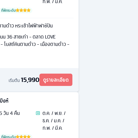
ก.พ. / มี.ค.
ที่พักระดับ
ามด๋าว หระเช้าไฟฟ้าฟาซิปัน
 ถนน 36 สายเก่า - ตลาด LOVE
 โบสถ์หินตามด๋าว - เมืองตามด๋าว -
15,990
ดูรายละเอียด
เริ่มต้น
ิงห์
5
วัน
4
คืน
ต.ค. / พ.ย. /
ธ.ค. / ม.ค. /
ก.พ. / มี.ค.
ที่พักระดับ