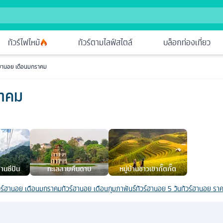
ทัวร์ไฟไหม้
ทัวร์ตามไลฟ์สไตล์
บล็อกท่องเที่ยว
์ฮานอย เดือนมกราคม
ราคม
านซีปัน
ทะเลสาบคืนดาบ
หมู่บ้านชาวเขากั๊ตกั๊ต
วร์ฮานอย เดือนมกราคม
ทัวร์ฮานอย เดือนกุมภาพันธ์
ทัวร์ฮานอย 5 วัน
ทัวร์ฮานอย ราค