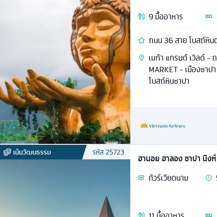
9
มื้ออาหาร
ถนน 36 สาย โบสถ์หินต
เมก้า แกรนด์ เวิลด์ -
MARKET - เมืองซาปา -
โบสถ์หินซาปา
เน้นวัฒนธรรม
รหัส
25723
ฮานอย ฮาลอง ซาปา นิงห์บ
ทัวร์
เวียดนาม
11
มื้ออาหาร