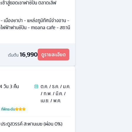
ะเช้าสู่ยอดเขาฟาซิปัน ตลาดเลิฟ
มืองซาปา - แหล่งภูมิทัศน์จ่างอาน -
้าไฟฟ้าฟานซีปัน - moana cafe - สถานี
16,990
ดูรายละเอียด
เริ่มต้น
4
วัน
3
คืน
ต.ค. / ธ.ค. / ม.ค.
/ ก.พ. / มี.ค. /
เม.ย. / พ.ค.
ที่พักระดับ
น ประตูสวรรค์ สะพานเมฆ (ผ่อน 0%)