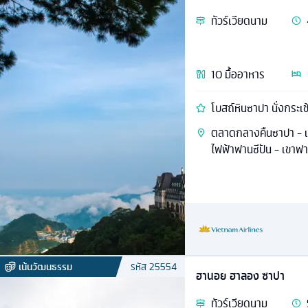
ทัวร์
เวียดนาม
10
มื้ออาหาร
โบสถ์หินซาปา นั่งกระเ
ตลาดกลางคืนซาปา - เ
ไฟฟ้าฟานซีปัน - เขาฟาน
เน้นวัฒนธรรม
รหัส
25554
ฮานอย ฮาลอง ซาปา
ทัวร์
เวียดนาม