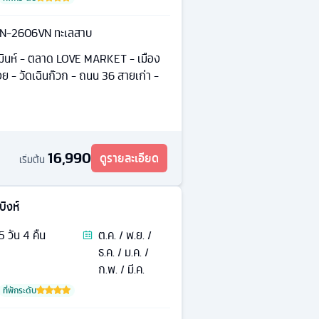
AN-2606VN ทะเลสาบ
ีมินห์ - ตลาด LOVE MARKET - เมือง
ย - วัดเฉินก๊วก - ถนน 36 สายเก่า -
16,990
ดูรายละเอียด
เริ่มต้น
ิงห์
5
วัน
4
คืน
ต.ค. / พ.ย. /
ธ.ค. / ม.ค. /
ก.พ. / มี.ค.
ที่พักระดับ