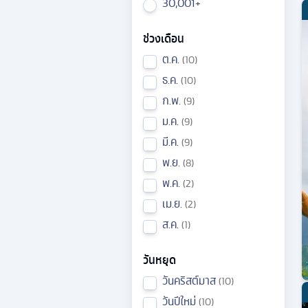
30,001+
ช่วงเดือน
ต.ค.
10
ธ.ค.
10
ก.พ.
9
ม.ค.
9
มี.ค.
9
พ.ย.
8
พ.ค.
2
เม.ย.
2
ส.ค.
1
วันหยุด
วันคริสต์มาส
10
วันปีใหม่
10