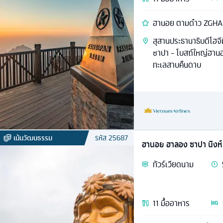
ฮานอย ตามด๋าว ZGH
สุสานประธานาธิบดีโฮจ
ซาปา - โบสถ์ใหญ่ฮานอ
ทะเลสาบคืนดาบ
เน้นวัฒนธรรม
รหัส
25687
ฮานอย ฮาลอง ซาปา นิงห์บ
ทัวร์
เวียดนาม
11
มื้ออาหาร