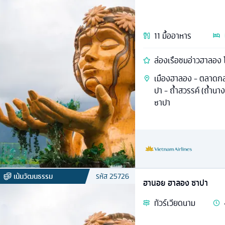
11
มื้ออาหาร
ล่องเรือชมอ่าวฮาลอง โบ
เมืองฮาลอง - ตลาดกลา
ปา - ถ้ำสวรรค์ (ถ้ำนา
ซาปา
เน้นวัฒนธรรม
รหัส
25726
ฮานอย ฮาลอง ซาปา
ทัวร์
เวียดนาม