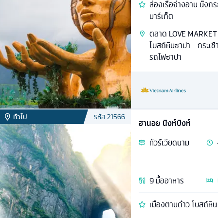
ล่องเรือจ่างอาน นั่งกร
มาร์เก็ต
ตลาด LOVE MARKET - เ
โบสถ์หินซาปา - กระเช
รถไฟซาปา
ทั่วไป
รหัส
21566
ฮานอย นิงห์บิงห์
ทัวร์
เวียดนาม
9
มื้ออาหาร
เมืองตามด๋าว โบสถ์หิ