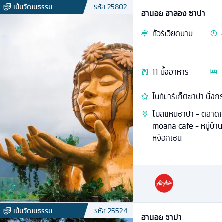
เน้นวัฒนธรรม
รหัส
25802
ฮานอย ฮาลอง ซาปา
ทัวร์
เวียดนาม
11
มื้ออาหาร
ไนท์มาร์เก็ตซาปา นั่งกร
โบสถ์หินซาปา - ตลาดก
moana cafe - หมู่บ้านก
หง็อกเซิน
เน้นวัฒนธรรม
รหัส
25524
ฮานอย ซาปา