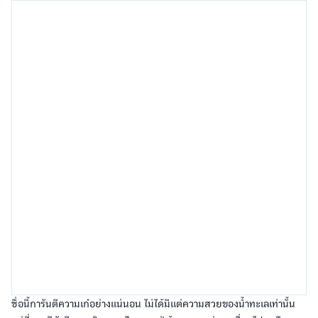
ชื่อนี้การันตีความเก๋อย่างแน่นอน ไม่ได้มีแต่ความสวยของน้ำทะเลเท่านั้น
แต่ที่บาหลียังมีความชิคของเมือง คาเฟ่ ร้านอาหารต่างๆ เรื่อยไปจนถึง
โรงแรมเลยล่ะครับ ออกตัวเป็นฮิปสเตอร์ทั้งที พลาดบาหลีไปถือว่าผิด
มหันต์เลยนะจะบอกให้
10. ภูเก็ต - ประเทศไทย