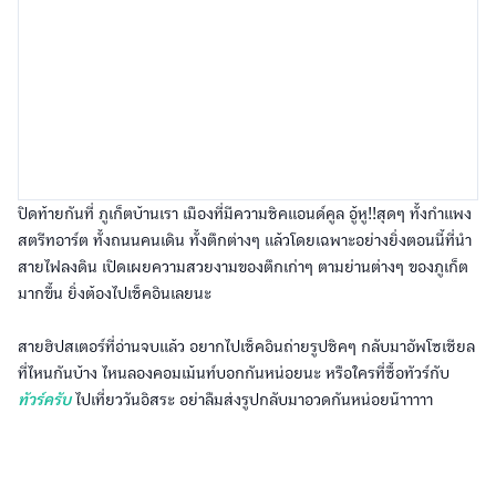
ปิดท้ายกันที่ ภูเก็ตบ้านเรา เมืองที่มีความชิคแอนด์คูล อู้หู!!สุดๆ ทั้งกำแพง
สตรีทอาร์ต ทั้งถนนคนเดิน ทั้งตึกต่างๆ แล้วโดยเฉพาะอย่างยิ่งตอนนี้ที่นำ
สายไฟลงดิน เปิดเผยความสวยงามของตึกเก่าๆ ตามย่านต่างๆ ของภูเก็ต
มากขึ้น ยิ่งต้องไปเช็คอินเลยนะ
สายฮิปสเตอร์ที่อ่านจบแล้ว อยากไปเช็คอินถ่ายรูปชิคๆ กลับมาอัพโซเชียล
ที่ไหนกันบ้าง ไหนลองคอมเม้นท์บอกกันหน่อยนะ หรือใครที่ซื้อทัวร์กับ
ทัวร์ครับ
ไปเที่ยววันอิสระ อย่าลืมส่งรูปกลับมาอวดกันหน่อยน๊าาาาา
อ่านต่อ
>>
รวม 7 สไตล์เที่ยวต่างประเทศ ตามวันเกิด ไปเถิด
มันดี…
<<