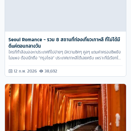
ดีแค่ตอนกลางวัน
ใครที่กำลังมองหาประเทศที่ไปง่ายๆ มีความชิคๆ คูลๆ แถมค่าครองชีพยัง
ไม่แพง ต้องนึกถึง “กรุงโซล” ประเทศเกาหลีใต้เลยครับ เพราะที่นี่เรียกได้
ว่ามีครบทุกอย่างที่เราต้องการ ไม่ว่าจะเป็นวิวสวยๆ แหล่งช้อปปิ้งเริ่ดๆ
อาหารการกินที่ถูกปากคนไทยเรา และอีกเพียบ! แต่ไปทั้งทีจะให้เที่ยวแบบ
12 ก.พ. 2026
38,692
จำเจก็คงไม่ใช่
TOKYO – FUJI 5D3N : รีวิวทัวร์โตเกียว ไปทัวร์คนเดียว..ก็
เปรี้ยวได้ !!