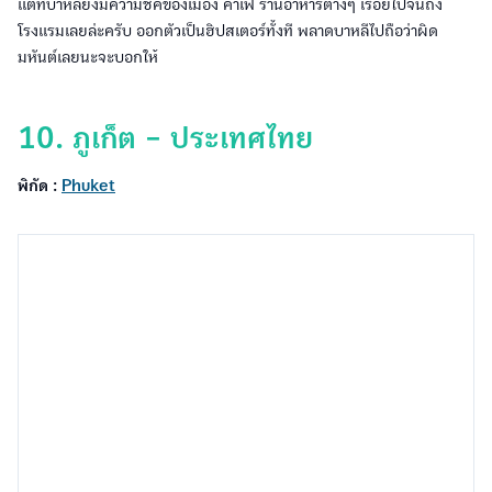
พิกัด :
Phuket