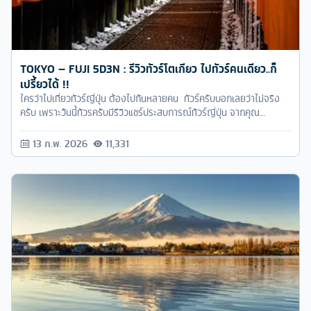
ใครว่าไปเที่ยวทัวร์ญี่ปุ่น ต้องไปกันหลายคน ทัวร์ครับบอกเลยว่าไม่จริง
ครับ เพราะวันนี้ทัวรครับมีรีวิวแชร์ประสบการณ์ทัวร์ญี่ปุ่น จากคุณ
BOATTIDTIEW ที่จะพาทุกคนไปตะลอนทัวร์โตเกียว Solo เดี่ยวๆแบบจัด
เต็ม สะดวกสบาย ในราคาสุดคุ้ม!
13 ก.พ. 2026
11,331
ตามเก็บให้ครบ !! รวม 5 จุดไฮไลท์สำหรับชมวิวภูเขาไฟฟูจิ
ถ้าพูดถึงการไป ทัวร์ญี่ปุ่น สิ่งที่เป็นไฮไลท์สำคัญที่ทำให้ทุกคนใฝ่ฝันที่จะได้
ไปเยือนแดนอาทิตย์อุทัย คงหนีไม่พ้นจุดแลนด์มาร์กอย่าง “ภูเขาไฟฟูจิ”
แล้วถ้ายิ่งเป็นช่วงปลายปี - ต้นปี ที่เราจะได้เห็น “ฟูจิซัง” ใส่หมวกสีขาวสุด