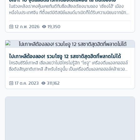
ไปเกาหลีต้องลอง! รวมโซจู 12 รสชาติสุดฮิตที่พลาดไม่ได้
ใครอินซีรีย์เกาหลี เชื่อเลยว่าไม่มีใครไม่รู้จัก “โซจู” เครื่องดื่มแอลกอฮอล์
ชื่อดังสัญชาติเกาหลี สำหรับโซจูนั้น เป็นเครื่องดื่มแอลกอฮอล์คล้ายวอ
ดก้า มีรสชาติขมออกหวาน ส่วนประกอบหลักคือข้าว และมีการผสมอย่าง
อื่นอีก เช่น ข้าวบาร์เล่ย์ หรือมันหวาน เป็นต้น และโซจูก็ยังมีอีกหลาย
17 ต.ค. 2023
311,162
รสชาติให้เราได้เลือกชิมกันด้วยนะครับ
Seoul Romance ~ รวม 8 สถานที่ท่องเที่ยวเกาหลี ที่ไม่ได้มี