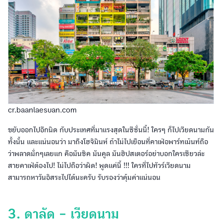
cr.baanlaesuan.com
ขยับออกไปอีกนิด กับประเทศที่มาแรงสุดในซีซั่นนี้! ใครๆ ก็ไปเวียดนามกัน
ทั้งนั้น และแน่นอนว่า มาถึงโฮจิมินห์ ถ้าไม่ไปเยือนที่คาเฟ่อพาร์ทเม้นท์ถือ
ว่าพลาดมั่กๆเลยแก คือมันชิค มันคูล มันฮิปสเตอร์อย่าบอกใครเชียวล่ะ
สายคาเฟ่ต้องไป! ไม่ไปถือว่าผิด! พูดแค่นี้ !!! ใครที่ไปทัวร์เวียดนาม
สามารถหาวันอิสระไปได้นะครับ รับรองว่าคุ้มค่าแน่นอน
3. ดาลัด - เวียดนาม