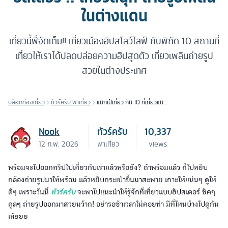
ในต่างแดน
เที่ยวนี้พี่จัดเต็ม!! เที่ยวเมืองฮิปสโลว์ไลฟ์ กับพิกัด 10 สถานที่
เที่ยวให้เราได้ปลดปล่อยความฮิปสุดตัว เที่ยวเพลินถ่ายรูป
สวยในต่างประเทศ
บล็อกท่องเที่ยว
ทัวร์ครับ พาเที่ยว
แบกเป้เที่ยว กับ 10 ที่เที่ยวแบบ
ฮิปสเตอร์ !! เที่ยวสนุก ถ่ายรูป
เพลินในต่างแดน
Nook
ทัวร์ครับ
10,337
12 ก.พ. 2026
พาเที่ยว
views
พร้อมจะไปออกทริปไปเที่ยวกับเราแล้วหรือยัง? ถ้าพร้อมแล้ว ก็ไปหยิบ
กล้องถ่ายรูปมาให้พร้อม แล้วหยิบกระเป๋าขึ้นมาสะพาย เกาะให้แน่นๆ ดูให้
ดีๆ เพราะวันนี้
ทัวร์ครับ
จะพาไปแนะนำให้รู้จักที่เที่ยวแบบฮิปสเตอร์ ชิคๆ
คูลๆ ถ่ายรูปออกมาสวยมว๊าก! อย่ารอช้าเวลาไม่คอยท่า มีที่ไหนบ้างไปดูกัน
เล้ยยย