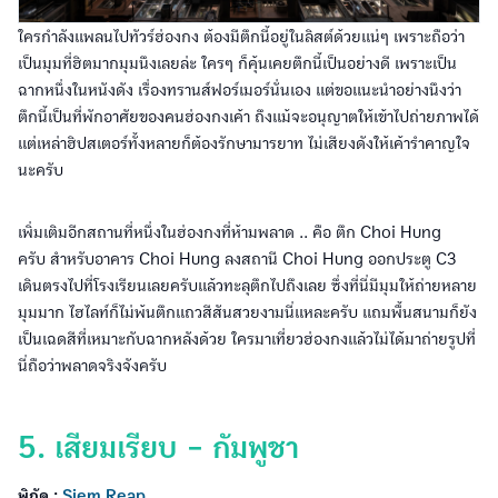
ใครกำลังแพลนไปทัวร์ฮ่องกง ต้องมีตึกนี้อยู่ในลิสต์ด้วยแน่ๆ เพราะถือว่า
เป็นมุมที่ฮิตมากมุมนึงเลยล่ะ ใครๆ ก็คุ้นเคยตึกนี้เป็นอย่างดี เพราะเป็น
ฉากหนึ่งในหนังดัง เรื่องทรานส์ฟอร์เมอร์นั่นเอง แต่ขอแนะนำอย่างนึงว่า
ตึกนี้เป็นที่พักอาศัยของคนฮ่องกงเค้า ถึงแม้จะอนุญาตให้เข้าไปถ่ายภาพได้
แต่เหล่าฮิปสเตอร์ทั้งหลายก็ต้องรักษามารยาท ไม่เสียงดังให้เค้ารำคาญใจ
นะครับ
เพิ่มเติมอีกสถานที่หนึ่งในฮ่องกงที่ห้ามพลาด .. คือ ตึก Choi Hung
ครับ สำหรับอาคาร Choi Hung ลงสถานี Choi Hung ออกประตู C3
เดินตรงไปที่โรงเรียนเลยครับเเล้วทะลุตึกไปถึงเลย ซึ่งที่นี่มีมุมให้ถ่ายหลาย
มุมมาก ไฮไลท์ก็ไม่พ้นตึกแถวสีสันสวยงามนี่แหละครับ แถมพื้นสนามก็ยัง
เป็นเฉดสีที่เหมาะกับฉากหลังด้วย ใครมาเที่ยวฮ่องกงแล้วไม่ได้มาถ่ายรูปที่
นี่ถือว่าพลาดจริงจังครับ
5. เสียมเรียบ - กัมพูชา
พิกัด :
Siem Reap