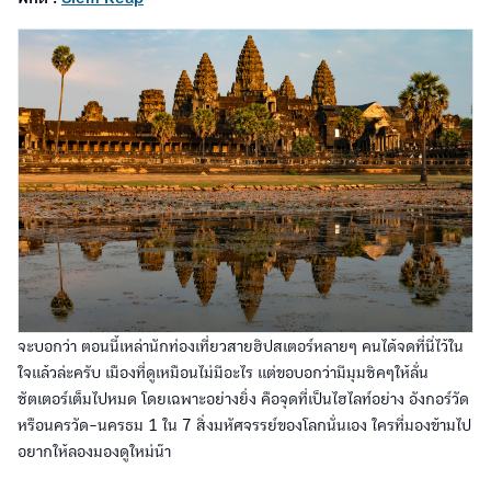
จะบอกว่า ตอนนี้เหล่านักท่องเที่ยวสายฮิปสเตอร์หลายๆ คนได้จดที่นี่ไว้ใน
ใจแล้วล่ะครับ เมืองที่ดูเหมือนไม่มีอะไร แต่ขอบอกว่ามีมุมชิคๆให้ลั่น
ชัตเตอร์เต็มไปหมด โดยเฉพาะอย่างยิ่ง คือจุดที่เป็นไฮไลท์อย่าง อังกอร์วัด
หรือนครวัด-นครธม 1 ใน 7 สิ่งมหัศจรรย์ของโลกนั่นเอง ใครที่มองข้ามไป
อยากให้ลองมองดูใหม่น๊า