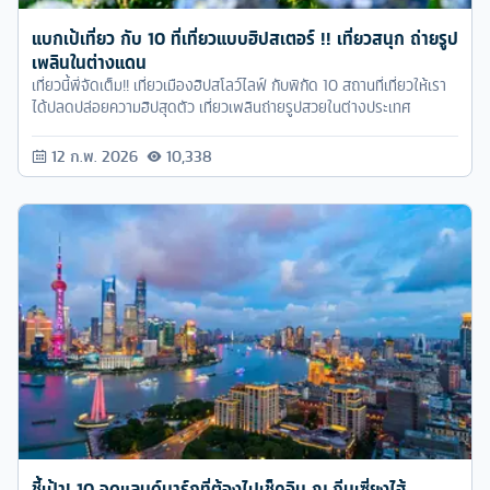
12 ก.พ. 2026
10,338
ชี้เป้า! 10 จุดแลนด์มาร์กที่ต้องไปเช็คอิน ณ ถิ่นเซี่ยงไฮ้
ในช่วงหลังเราคงคุ้นเคยกันดีกับชื่อเสียงเรียงนามของ ‘เซี่ยงไฮ้’ เมือง
หนึ่งในประเทศจีน ที่ตั้งแต่มีดิสนีย์แลนด์มาเปิดก็ได้รับความนิยมจากนัก
ท่องเที่ยวเป็นอย่างมาก แต่บอกเลยว่าเซี่ยงไฮ้ ไม่ได้มีแค่ดิสนีย์แลนด์นะ
ครับ ยังมีจุดแลนด์มาร์กเก๋ๆ อีกเพียบ รอให้ทุกคนไป Explore กันอยู่
12 ก.พ. 2026
19,350