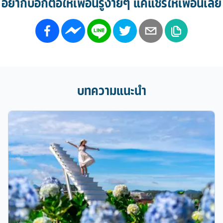
บทความแนะนำ
แบกเป้เที่ยว กับ 10 ที่เที่ยวแบบฮิปสเตอร์ !! เที่ยวสนุก ถ่ายรูป
เพลินในต่างแดน
เที่ยวนี้พี่จัดเต็ม!! เที่ยวเมืองฮิปสโลว์ไลฟ์ กับพิกัด 10 สถานที่เที่ยวให้เรา
ได้ปลดปล่อยความฮิปสุดตัว เที่ยวเพลินถ่ายรูปสวยในต่างประเทศ