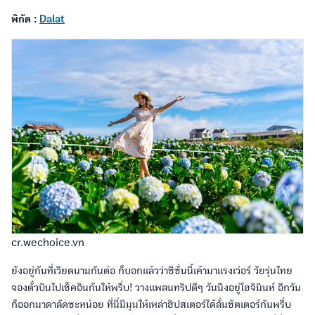
พิกัด :
Dalat
cr.wechoice.vn
ยังอยู่กันที่เวียดนามกันต่อ ก็บอกแล้วว่าซีซั่นนี้เค้ามาแรงเว่อร์ วัยรุ่นไทย
จองตั๋วบินไปเช็คอินกันให้พรึ่บ! วางแพลนทริปดีๆ วันนึงอยู่โฮจิมินห์ อีกวัน
ก็ออกมาดาลัดซะหน่อย ที่นี่มีมุมให้เหล่าฮิปสเตอร์ได้ลั่นชัตเตอร์กันพรึ่บ