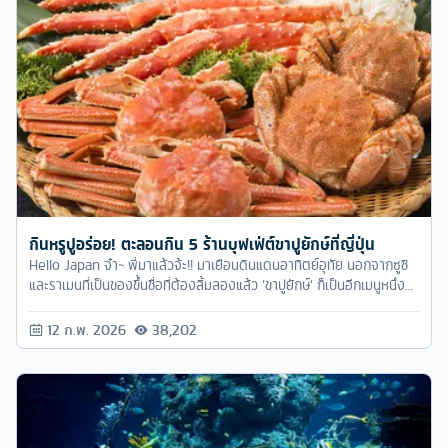
กินหรูปูอร่อย! ตะลอนกิน 5 ร้านบุฟเฟ่ต์ขาปูยักษ์ที่ญี่ปุ่น
Hello Japan จ๋า~ พี่มาแล้วจ้ะ!! มาเยือนดินแดนอาทิตย์อุทัย นอกจากซูชิ
และราเมนที่เป็นของขึ้นชื่อที่ต้องลิ้มลองแล้ว ‘ขาปูยักษ์’ ก็เป็นอีกเมนูหนึ่งที่
ห้ามพลาดจริงๆ ครับ ใครอยากลิ้มลองความสดหวานสุดอร่อยนี้ ตามเรา
มาที่ญี่ปุ่นกันเลยยย
12 ก.พ. 2026
38,202