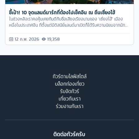
ชี้เป้า! 10 จุดแลนด์มาร์กที่ต้องไปเช็คอิน ณ ถิ่นเซี่ยงไฮ้
ในช่วงหลังเราคงคุ้นเคยกันดีกับชื่อเสียงเรียงนามของ ‘เซี่ยงไฮ้’ เมือง
หนึ่งในประเทศจีน ที่ตั้งแต่มีดิสนีย์แลนด์มาเปิดก็ได้รับความนิยมจากนัก
ท่องเที่ยวเป็นอย่างมาก แต่บอกเลยว่าเซี่ยงไฮ้ ไม่ได้มีแค่ดิสนีย์แลนด์นะ
ครับ ยังมีจุดแลนด์มาร์กเก๋ๆ อีกเพียบ รอให้ทุกคนไป Explore กันอยู่
12 ก.พ. 2026
19,358
ทัวร์ตามไลฟ์สไตล์
บล็อกท่องเที่ยว
รับจัดทัวร์
เกี่ยวกับเรา
ร่วมงานกับเรา
ติดต่อทัวร์ครับ