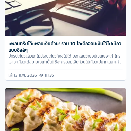
แพลนทริปไว้แพลนเงินด้วย! รวม 10 ไอเดียออมเงินไว้ไปเที่ยว
แบบชิลล์ๆ
มีทริปเที่ยวแล้วแต่ไม่มีเงินเที่ยวก็คงไม่ได้ บอกเลยว่ายิ่งมีเงินเยอะเท่าไหร่
เราจะเที่ยวได้สบายใจเท่านั้น!! ซึ่งการออมเงินก่อนไปเที่ยวไม่ยากเลย แค่
เราต้องมีกฎและวินัยกับตัวเอง แค่นี้ก็มีเงินไปเที่ยวแบบชิลล์ๆแล้ววว
13 ก.พ. 2026
11,135