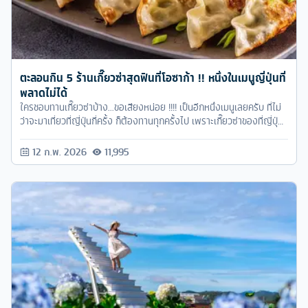
ตะลอนกิน 5 ร้านเกี๊ยวซ่าสุดฟินที่โอซาก้า !! หนึ่งในเมนูญี่ปุ่นที่
พลาดไม่ได้
ใครชอบทานเกี๊ยวซ่าบ้าง...ขอเสียงหน่อย !!!! เป็นอีกหนึ่งเมนูเลยครับ ที่ไม่
ว่าจะมาเที่ยวที่ญี่ปุ่นกี่ครั้ง ก็ต้องทานทุกครั้งไป เพราะเกี๊ยวซ่าของที่ญี่ปุ่น
มีความแป้งบาง ไส้แน่น แถมยังมีซอสให้เลือกเยอะมาก ฟินสุดๆ ไปเลย
12 ก.พ. 2026
11,995