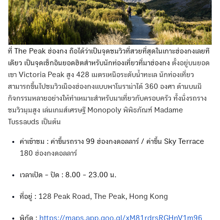
ที่ The Peak ฮ่องกง ถือได้ว่าเป็นจุดชมวิวที่สวยที่สุดในเกาะฮ่องกงเลยที
เดียว เป็นจุดเช็กอินยอดฮิตสำหรับนักท่องเที่ยวที่มาฮ่องกง
ตั้งอยู่บนยอด
เขา Victoria Peak สูง 428 เมตรเหนือระดับน้ำทะเล นักท่องเที่ยว
สามารถขึ้นไปชมวิวเมืองฮ่องกงแบบพาโนราม่าได้ 360 องศา ด้านบนมี
กิจกรรมหลายอย่างให้ทำเหมาะสำหรับมาเที่ยวกับครอบครัว ทั้งนั่งรถราง
ชมวิวมุมสูง เล่นเกมส์เศรษฐี Monopoly พิพิธภัณฑ์ Madame
Tussauds เป็นต้น
ค่าเข้าชม : ค่าขึ้นรถราง 99 ฮ่องกงดอลลาร์ / ค่าขึ้น Sky Terrace
180 ฮ่องกงดอลลาร์
เวลาเปิด - ปิด : 8.00 - 23.00 น.
ที่อยู่ :
128 Peak Road, The Peak, Hong Kong
พิกัด :
https://maps.app.goo.gl/xM81rdrsRGHnV1m96