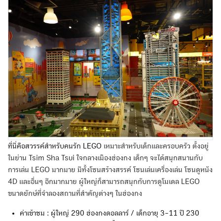
ที่นี่คือสวรรค์สำหรับคนรัก LEGO
เหมาะสำหรับเด็กและครอบครัว ตั้งอยู่
ในย่าน Tsim Sha Tsui ใจกลางเมืองฮ่องกง เด็กๆ จะได้สนุกสนานกับ
การเล่น LEGO มากมาย มีทั้งโซนสร้างสรรค์ โซนเล่นเครื่องเล่น โซนดูหนัง
4D และอื่นๆ อีกมากมาย ผู้ใหญ่ก็สามารถสนุกกับการดูโมเดล LEGO
ขนาดยักษ์ที่จำลองสถานที่สำคัญต่างๆ ในฮ่องกง
ค่าเข้าชม : ผู้ใหญ่ 290 ฮ่องกงดอลลาร์ / เด็กอายุ 3-11 ปี 230