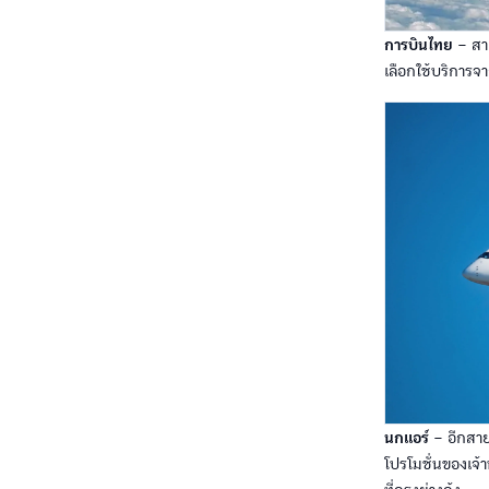
การบินไทย
– สา
เลือกใช้บริการจา
นกแอร์
– อีกสาย
โปรโมชั่นของเจ้