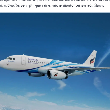
ลย์, เนปิดอว์ใครอยากรู้สึกคุ้มค่า สะดวกสบาย เลือกไปกับสายการบินนี้ได้เลย