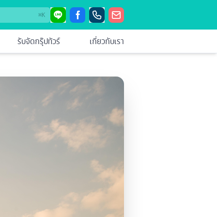
⌘
K
รับจัดกรุ๊ปทัวร์
เกี่ยวกับเรา