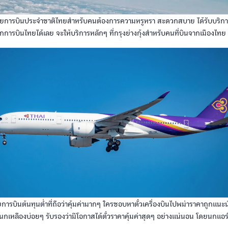
ยการบินประจำชาติไทยสำหรับคนต้องการความหรูหรา สะดวกสบาย ได้รับบริการ
กการบินไทยได้เลย จะให้บริการหลักๆ ที่กรุงย่างกุ้งสำหรับคนที่บินจากเมืองไทย
การบินต้นทุนต่ำที่ถือว่าคุ้มค่ามากๆ ใครชอบหาตั๋วเครื่องบินไปพม่าราคาถูกแนะ
านกเหลืองบ่อยๆ รับรองว่ามีโอกาสได้ตั๋วราคาคุ้มค่าสุดๆ อย่างแน่นอน โดยนกแอร