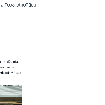
เที่ยวชาวไทยที่นิยม
ายๆ เมืองท่อง
เอง แต่ถึง
ไปแล้ว ทีนี้ลอง