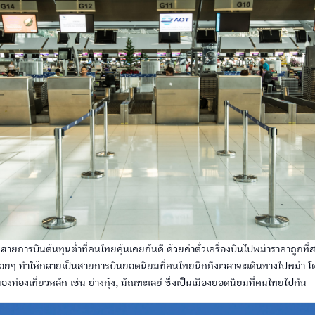
สายการบินต้นทุนต่ำที่คนไทยคุ้นเคยกันดี ด้วยค่าตั๋วเครื่องบินไปพม่าราคาถูกที่
ยๆ ทำให้กลายเป็นสายการบินยอดนิยมที่คนไทยนึกถึงเวลาจะเดินทางไปพม่า โ
มืองท่องเที่ยวหลัก เช่น ย่างกุ้ง, มัณฑะเลย์ ซึ่งเป็นเมืองยอดนิยมที่คนไทยไปกัน