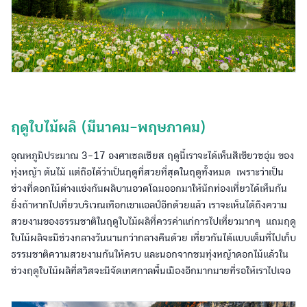
ฤดูใบไม้ผลิ (มีนาคม-พฤษภาคม)
อุณหภูมิประมาณ 3-17 องศาเซลเซียส ฤดูนี้เราจะได้เห็นสีเขียวชอุ่ม ของ
ทุ่งหญ้า ต้นไม้ แต่ถือได้ว่าเป็นฤดูที่สวยที่สุดในฤดูทั้งหมด เพราะว่าเป็น
ช่วงที่ดอกไม้ต่างแข่งกันผลิบานอวดโฉมออกมาให้นักท่องเที่ยวได้เห็นกัน
ยิ่งถ้าหากไปเที่ยวบริเวณเทือกเขาแอลป์อีกด้วยแล้ว เราจะเห็นได้ถึงความ
สวยงามของธรรมชาติในฤดูใบไม้ผลิที่ควรค่าแก่การไปเที่ยวมากๆ แถมฤดู
ใบไม้ผลิจะมีช่วงกลางวันนานกว่ากลางคืนด้วย เที่ยวกันได้แบบเต็มที่ไปเก็บ
ธรรมชาติความสวยงามกันให้ครบ และนอกจากชมทุ่งหญ้าดอกไม้แล้วใน
ช่วงฤดูใบไม้ผลิที่สวิสจะมีจัดเทศกาลพื้นเมืองอีกมากมายที่รอให้เราไปเจอ