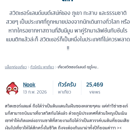
สวิตเซอร์แลนด์มนต์เสน่ห์ของ ภูเขา ทะสาบ และธรรมชาติ
สวยๆ เป็นประเทศที่ถูกหมายปองจากนักเดินทางทั่วโลก หรือ
หากใครอยากหาสถานที่ฮันนีมูน พาคู่รักมาเลิฟซีนกับซีนโร
แมนติกแล้วล่ะก็ สวิตเซอร์ก็เป็นหนึ่งในประเทศที่ไม่ควรพลาด
!!
บล็อกท่องเที่ยว
ทัวร์ครับ พาเที่ยว
เที่ยวสวิตเซอร์แลนด์ ฤดูไหนมี
อะไรดี..?
Nook
ทัวร์ครับ
25,469
13 ก.พ. 2026
พาเที่ยว
views
สวิตเซอร์แลนด์ ถือได้ว่าเป็นดินแดนในฝันของหลายๆคน แค่ทำวีซ่าเชงเก้
นก็สามารถบินมาเที่ยวสวิสกันได้แล้ว ด้วยภูมิประเทศที่ส่วนใหญเป็นเนิน
เขาทำให้เกิดแหล่งธรรมชาติที่สวยงามถือได้ว่าเป็นสวรรค์บนดินที่ยอมเสีย
เงินไปเที่ยวให้ได้สักครั้งในชีวิต ถึงจะต้องกินมาม่าทั้งปีก็ยอมค่าาา ><