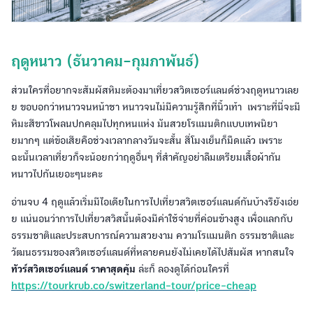
ฤดูหนาว (ธันวาคม-กุมภาพันธ์)
ส่วนใครที่อยากจะสัมผัสหิมะต้องมาเที่ยวสวิตเซอร์แลนด์ช่วงฤดูหนาวเลย
ย ขอบอกว่าหนาวจนหน้าชา หนาวจนไม่มีความรู้สึกที่นิ้วเท้า เพราะที่นี่จะมี
หิมะสีขาวโพลนปกคลุมไปทุกหนแห่ง มันสวยโรแมนติกแบบเทพนิยา
ยมากๆ แต่ข้อเสียคือช่วงเวลากลางวันจะสั้น สี่โมงเย็นก็มืดแล้ว เพราะ
ฉะนั้นเวลาเที่ยวก็จะน้อยกว่าฤดูอื่นๆ ที่สำคัญอย่าลืมเตรียมเสื้อผ้ากัน
หนาวไปกันเยอะๆนะคะ
อ่านจบ 4 ฤดูแล้วเริ่มมีไอเดียในการไปเที่ยวสวิตเซอร์แลนด์กันบ้างรึยังเอ่ย
ย แน่นอนว่าการไปเที่ยวสวิสนั้นต้องมีค่าใช้จ่ายที่ค่อนข้างสูง เพื่อแลกกับ
ธรรมชาติและประสบการณ์ความสวยงาม ความโรแมนติก ธรรมชาติและ
วัฒนธรรมของสวิตเซอร์แลนด์ที่หลายคนยังไม่เคยได้ไปสัมผัส หากสนใจ
ทัวร์สวิตเซอร์แลนด์ ราคาสุดคุ้ม
ล่ะก็ ลองดูได้ก่อนใครที่
https://tourkrub.co/switzerland-tour/price-cheap