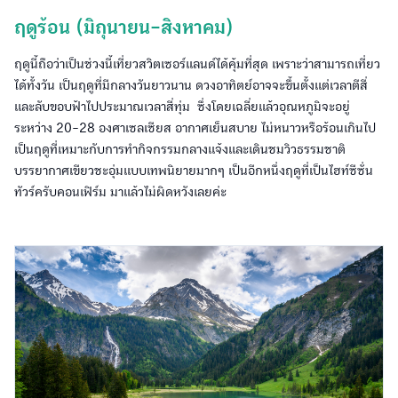
ฤดูร้อน (มิถุนายน-สิงหาคม)
ฤดูนี้ถือว่าเป็นช่วงนี้เที่ยวสวิตเซอร์แลนด์ได้คุ้มที่สุด เพราะว่าสามารถเที่ยว
ได้ทั้งวัน เป็นฤดูที่มีกลางวันยาวนาน ดวงอาทิตย์อาจจะขึ้นตั้งแต่เวลาตีสี่
และลับขอบฟ้าไปประมาณเวลาสี่ทุ่ม ซึ่งโดยเฉลี่ยแล้วอุณหภูมิจะอยู่
ระหว่าง 20-28 องศาเซลเซียส อากาศเย็นสบาย ไม่หนาวหรือร้อนเกินไป
เป็นฤดูที่เหมาะกับการทำกิจกรรมกลางแจ้งและเดินชมวิวธรรมชาติ
บรรยากาศเขียวชะอุ่มแบบเทพนิยายมากๆ เป็นอีกหนึ่งฤดูที่เป็นไฮท์ซีซั่น
ทัวร์ครับคอนเฟิร์ม มาแล้วไม่ผิดหวังเลยค่ะ