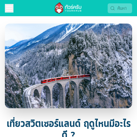
เที่ยวสวิตเซอร์แลนด์ ฤดูไหนมีอะไร
ดี..?