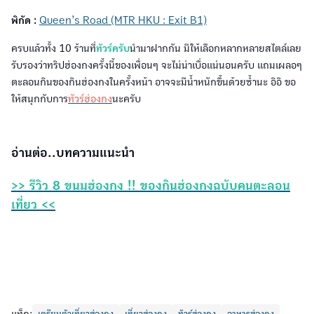
พิกัด :
Queen’s Road (MTR HKU : Exit B1)
ครบแล้วทั้ง 10 ร้านที่
ทัวร์ครับ
นำมาฝากกัน มีให้เลือกหลากหลายสไตล์เลย
รับรองว่าทริปฮ่องกงครั้งนี้ของเพื่อนๆ จะไม่น่าเบื่อแน่นอนครับ แถมเผลอๆ
ตะลอนกินของกินฮ่องกงในครั้งหน้า อาจจะมีน้ำหนักขึ้นด้วยซ้ำนะ อิอิ ขอ
ให้สนุกกับการ
ทัวร์ฮ่องกง
นะครับ
อ่านต่อ..บทความแนะนำ
>> รีวิว 8 ขนมฮ่องกง !! ของกินฮ่องกงฉบับคนตะลอน
เที่ยว <<