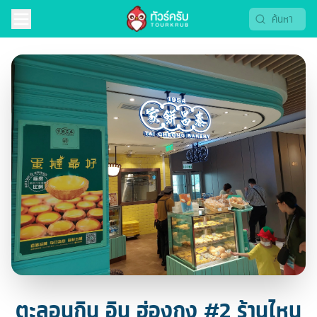
ตะลอนกิน อิน ฮ่องกง #2 ร้านไหน