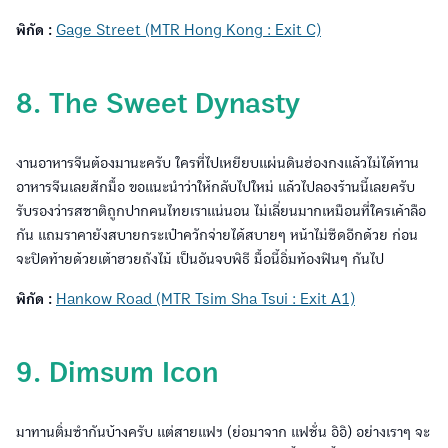
พิกัด :
Gage Street (MTR Hong Kong : Exit C)
8. The Sweet Dynasty
งานอาหารจีนต้องมานะครับ ใครที่ไปเหยียบแผ่นดินฮ่องกงแล้วไม่ได้ทาน
อาหารจีนเลยสักมื้อ ขอแนะนำว่าให้กลับไปใหม่ แล้วไปลองร้านนี้เลยครับ
รับรองว่ารสชาติถูกปากคนไทยเราแน่นอน ไม่เลี่ยนมากเหมือนที่ใครเค้าลือ
กัน แถมราคายังสบายกระเป๋าควักจ่ายได้สบายๆ หน้าไม่ซีดอีกด้วย ก่อน
จะปิดท้ายด้วยเต้าฮวยถังไม้ เป็นอันจบพิธี มื้อนี้อิ่มท้องฟินๆ กันไป
พิกัด :
Hankow Road (MTR Tsim Sha Tsui : Exit A1)
9. Dimsum Icon
มาทานติ่มซำกันบ้างครับ แต่สายแฟฯ (ย่อมาจาก แฟชั่น อิอิ) อย่างเราๆ จะ