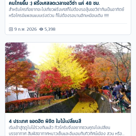
คนไทยยิ้ม :) ฝรั่งเศสลดเวลาขอวีซ่า แค่ 48 ชม.
สำหรับใครที่อยากจะไปเที่ยวฝรั่งเศสก็ไม่ต้องรอลุ้นขอวีซ่ากันเป็นอาทิตย์
หรือใครมีแพลนแบบเร่งด่วน ก็ไม่ต้องรอนานอีกเหมือนเดิม !!!!!
9 ก.พ. 2026
5,398
4 ประเทศ ยอดฮิต พิชิต ใบไม้เปลี่ยนสี
เริ่มเข้าสู่ฤดูใบไม้ร่วงกันแล้ว ทัวร์ครับจึงอยากชวนคุณไปเปลี่ยน
บรรยากาศ สัมผัสอากาศหนาวเย็นและอิ่มเอมกับทิวทัศน์เมือง สวน หรือ