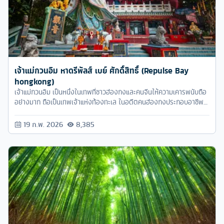
เจ้าแม่กวนอิม หาดรีพัลส์ เบย์ ศักดิ์สิทธิ์ (Repulse Bay
hongkong)
เจ้าแม่กวนอิม เป็นหนึ่งในเทพที่ชาวฮ่องกงและคนจีนให้ความเคารพนับถือ
อย่างมาก ถือเป็นเทพเจ้าแห่งท้องทะเล ในอดีตคนฮ่องกงประกอบอาชีพ
ประมงเป็นหลัก
19 ก.พ. 2026
8,385