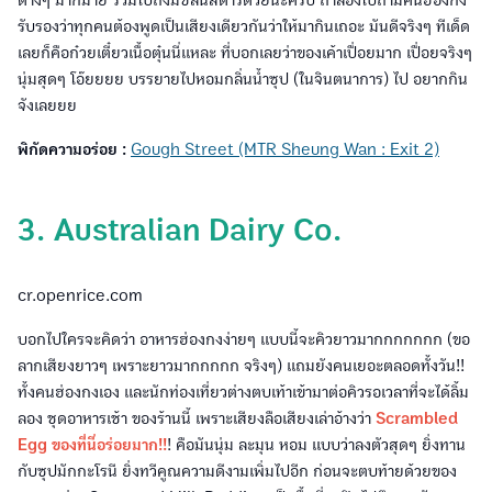
รับรองว่าทุกคนต้องพูดเป็นเสียงเดียวกันว่าให้มากินเถอะ มันดีจริงๆ ทีเด็ด
เลยก็คือก๋วยเตี๋ยวเนื้อตุ๋นนี่แหละ ที่บอกเลยว่าของเค้าเปื่อยมาก เปื่อยจริงๆ
นุ่มสุดๆ โอ๊ยยยย บรรยายไปหอมกลิ่นน้ำซุป (ในจินตนาการ) ไป อยากกิน
จังเลยยย
พิกัดความอร่อย :
Gough Street (MTR Sheung Wan : Exit 2)
3. Australian Dairy Co.
cr.openrice.com
บอกไปใครจะคิดว่า อาหารฮ่องกงง่ายๆ แบบนี้จะคิวยาวมากกกกกกก (ขอ
ลากเสียงยาวๆ เพราะยาวมากกกกก จริงๆ) แถมยังคนเยอะตลอดทั้งวัน!!
ทั้งคนฮ่องกงเอง และนักท่องเที่ยวต่างตบเท้าเข้ามาต่อคิวรอเวลาที่จะได้ลิ้ม
ลอง ชุดอาหารเช้า ของร้านนี้ เพราะเสียงลือเสียงเล่าอ้างว่า
Scrambled
Egg ของที่นี่อร่อยมาก!!
! คือมันนุ่ม ละมุน หอม แบบว่าลงตัวสุดๆ ยิ่งทาน
กับซุปมักกะโรนี ยิ่งทวีคูณความดีงามเพิ่มไปอีก ก่อนจะตบท้ายด้วยของ