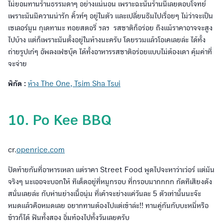
ไม่ยอมทานร้านธรรมดาๆ อย่างแน่นอน เพราะฉะนั้นร้านนี้เลยตอบโจทย์
เพราะมันมีความน่ารัก คิ้วท์ๆ อยู่ในตัว และเปลี่ยนธีมไปเรื่อยๆ ไม่ว่าจะเป็น
เซเลอร์มูน กุเดทามะ ทอยสตอรี่ ฯลฯ รสชาติก็อร่อย ถึงแม้ราคาอาจจะสูง
ไปบ้าง แต่ก็เพราะมันตั้งอยู่ในห้างนะครับ โดยรวมแล้วโอเคเลยล่ะ ได้ทั้ง
ถ่ายรูปเก๋ๆ อัพลงเฟซบุ๊ค ได้ทั้งอาหารรสชาติอร่อยแบบไม่ต้องเดา คุ้มค่าที่
จะจ่าย
พิกัด :
ห้าง The One, Tsim Sha Tsui
10. Po Kee BBQ
cr.
openrice.com
ปิดท้ายกันที่อาหารเหลา แต่ราคา Street Food พูดไปจะหาว่าเว่อร์ แต่มัน
จริงๆ นะเออจะบอกให้ ทีเด็ดอยู่ที่หมูกรอบ ที่กรอบมากกกก กัดทีเสียงดัง
สนั่นเลยล่ะ กับห่านย่างเนื้อนุ่ม ที่เค้าจะย่างแค่วันละ 5 ตัวเท่านั้นนะจ๊ะ
หมดแล้วคือหมดเลย อยากทานต้องไปแต่เช้าล่ะ!! ทานคู่กันกับบะหมี่หรือ
ข้าวก็ได้ ฟินทั้งสอง อิ่มท้องไปทั้งวันเลยครับ