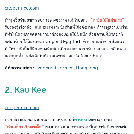
cr.openrice.com
ถ้าพูดชื่อร้านอาหารฮ่องกงอาจจะงงๆ แต่ถ้าบอกว่า
“ทาร์ตไข่ในตำนาน”
รับรองว่าร้องอ๋อ!! แน่นอน เพราะเป็นร้านที่โด่งดังมากๆ ถ้าจะพูดว่าเป็นร้าน
ที่ทำให้ใครหลายคนอยากมาฮ่องกงเลยก็ไม่ผิดนัก ด้วยความที่มีรสชาติ
แสนอร่อย ได้ลิ้มรสของ Original Egg Tart จริงๆ แถมยังราคาไม่แพง
ทำให้ร้านนี้เป็นที่นิยมของนักท่องเที่ยวมากๆ เลยครับ ขอบอกว่ากลิ่นหอม
เตะจมูกตั้งแต่ยังเดินไม่ถึงร้านด้วยล่ะ อย่าลืมไปลองกันนะ
พิกัดความอร่อย :
Lyndhurst Terrace, Hongkong
2. Kau Kee
cr.openrice.com
ก๋วยเตี๋ยวเนื้อคลองเตยหลบไป เพราะวันนี้
ทัวร์ครับ
จะพาจะไปชิม
“ก๋วยเตี๋ยวเนื้อเจ้าเด็ด”
ของฮ่องกงกัน ความอร่อยนี้ถูกการันตีด้วยรางวัล
ต่างๆ มากมาย รวมไปถึงมิชลินสตาร์ด้วยนะครับ ถ้าลองไปถามคนฮ่องกง