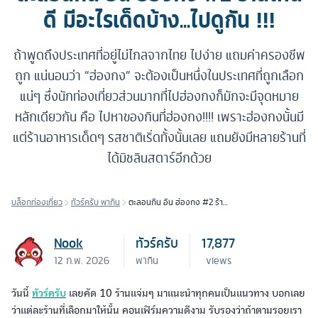
ดี มีอะไรเด็ดบ้าง...ไปดูกัน !!!
ถ้าพูดถึงประเทศที่อยู่ไม่ไกลจากไทย ไปง่าย แถมค่าครองชีพ
ถูก แน่นอนว่า “​ฮ่องกง” จะต้องเป็นหนึ่งในประเทศที่ถูกเลือก
แน่ๆ ซึ่งนักท่องเที่ยวส่วนมากที่ไปฮ่องกงก็มักจะมีจุดหมาย
หลักเดียวกัน คือ ไปหาของกินที่ฮ่องกง!!!! เพราะฮ่องกงนั้นมี
แต่ร้านอาหารเด็ดๆ รสชาติเริ่ดทั้งนั้นเลย แถมยังมีหลายร้านที่
ได้มิชลินสตาร์อีกด้วย
บล็อกท่องเที่ยว
ทัวร์ครับ พากิน
ตะลอนกิน อิน ฮ่องกง #2 ร้าน
ไหนดี มีอะไรเด็ดบ้าง...ไปดูกัน
!!!
Nook
ทัวร์ครับ
17,877
12 ก.พ. 2026
พากิน
views
วันนี้
ทัวร์ครับ
เลยคัด 10 ร้านแจ่มๆ มาแนะนำทุกคนเป็นแนวทาง บอกเลย
ว่าแต่ละร้านที่เลือกมาให้นั้น คอนเฟิร์มความดีงาม รับรองว่าถ้าตามรอยเรา