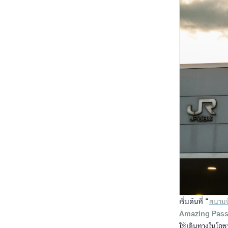
เริ่มต้นที่ “
สนามบิ
Amazing Pass
ใช้เดินทางในโอซ