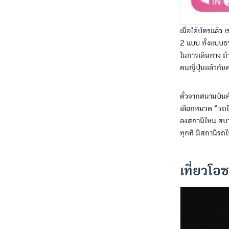
เมื่อได้บัตรแล้ว
2 แบบ ทั้งแบบธ
ในการเดินทาง ถ
คนญี่ปุ่นแล้วกัน
ตั๋วจากสนามบินค
เลือกหมวด “รถไ
ลงสถานีไหน สบาย
ทุกที มีสถานีรถไ
เที่ยวโอ