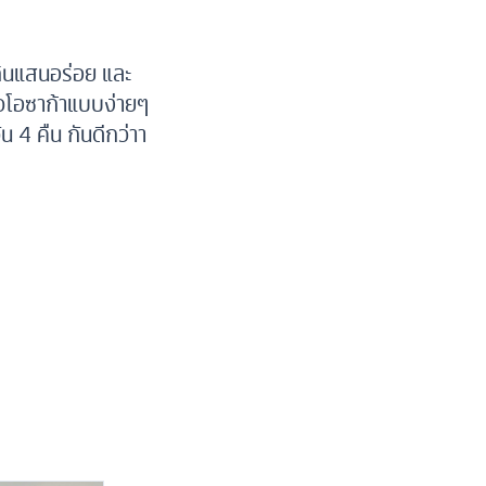
งกินแสนอร่อย และ
่ยวโอซาก้าแบบง่ายๆ
ัน 4 คืน กันดีกว่าา