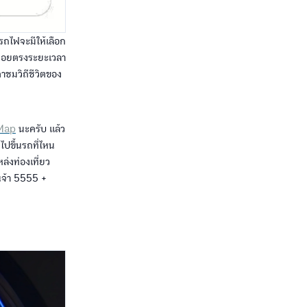
รถไฟจะมีให้เลือก
น่อยตรงระยะเวลา
ชมวิถีชีวิตของ
Map
นะครับ แล้ว
ปขึ้นรถที่ไหน
่งท่องเที่ยว
านจ้า 5555 +