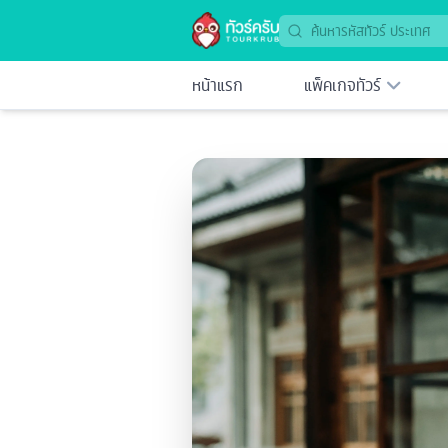
หน้าแรก
แพ็คเกจทัวร์