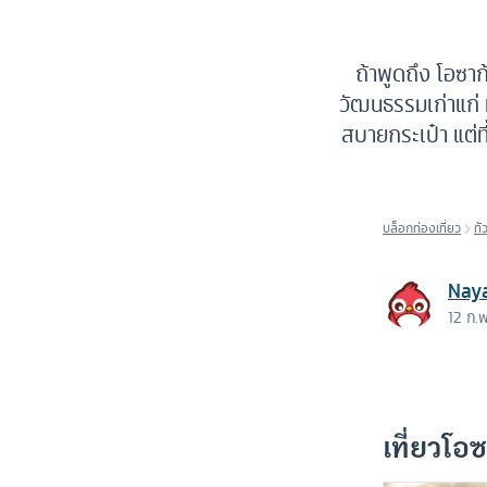
ถ้าพูดถึง โอซาก
วัฒนธรรมเก่าแก่ ท
สบายกระเป๋า แต่ที่
บล็อกท่องเที่ยว
ทั
Nay
12 ก.
เที่ยวโอ