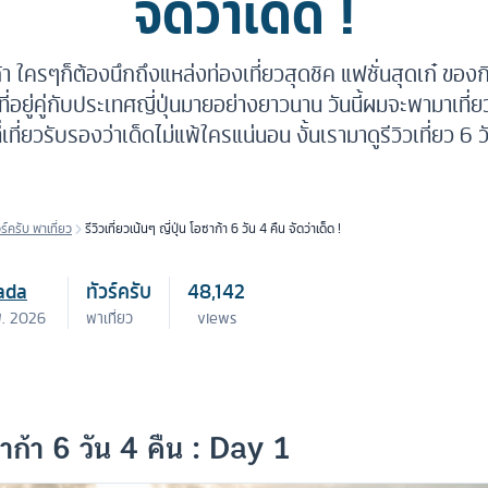
จัดว่าเด็ด !
้า ใครๆก็ต้องนึกถึงแหล่งท่องเที่ยวสุดชิค แฟชั่นสุดเก๋ ขอ
ี่อยู่คู่กับประเทศญี่ปุ่นมายอย่างยาวนาน วันนี้ผมจะพามาเที
เที่ยวรับรองว่าเด็ดไม่แพ้ใครแน่นอน งั้นเรามาดูรีวิวเที่ยว 6 ว
วร์ครับ พาเที่ยว
รีวิวเที่ยวเน้นๆ ญี่ปุ่น โอซาก้า 6 วัน 4 คืน จัดว่าเด็ด !
ada
ทัวร์ครับ
48,142
พ. 2026
พาเที่ยว
views
ซาก้า 6 วัน 4 คืน : Day 1