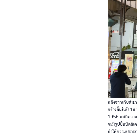
หลังจากเก็บสัมภาร
สร้างขึ้นในปี 19
1956 แต่มีความสู
จะมีรูปปั้นบิลลิ
ทำให้ความปรารถ