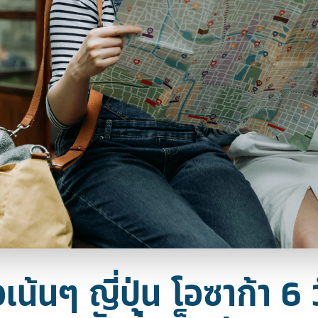
ยวเน้นๆ ญี่ปุ่น โอซาก้า 6