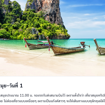
มุย-วันที่ 1
สมุยประมาณ 11.00 น. จองรถรับส่งสนามบินไว้ เพราะตั้งใจว่า เที่ยวสมุยทริปน
 ไม่ต้องเที่ยวแบบเหนื่อยๆ เพราะเป็นแก๊งค์สาวๆ จะให้เดินทางแบบทุลักทุเลได้ไ