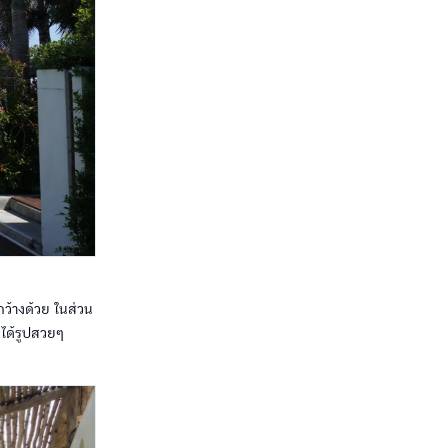
กว้างด้วย ในส่วน
องได้รูปสวยๆ