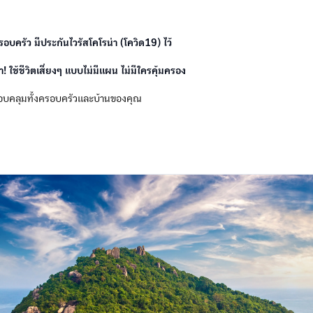
อบครัว มีประกันไวรัสโคโรน่า (โควิด19) ไว้
! ใช้ชีวิตเสี่ยงๆ แบบไม่มีแผน ไม่มีใครคุ้มครอง
รอบคลุมทั้งครอบครัวและบ้านของคุณ
้นเพียง 489 บาท ประกันภัยโควิด คัฟเวอร์ 3in1