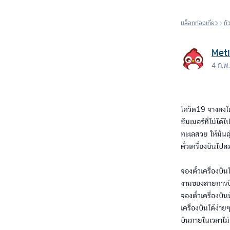
บล็อกท่องเที่ยว
ทั
Met
4 ก.พ
โควิด19 จางลงได้
ซัมเมอร์ที่ไม่ได
ทะเลสวย ให้มันฉ
ตั๋วเครื่องบินไปส
จองตั๋วเครื่องบ
งามของสายการบินน
จองตั๋วเครื่องบ
เครื่องบินได้ง่า
บินภายในเวลาไม่ก