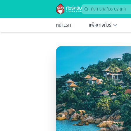
หน้าแรก
แพ็คเกจทัวร์