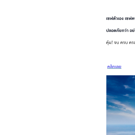
เซฟตัวเอง เซฟคร
ปลอดภัยกว่า อย่า
คุ้ม! จบ ครบ ค
ซื้อด่วน! เริ่มต
คลิกเลย