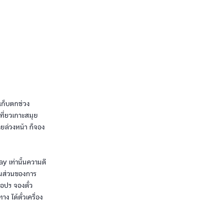
อเก็บตกช่วง
เที่ยวเกาะสมุย
ายล่วงหน้า ก็จอง
y เท่านั้นความดี
 ในส่วนของการ
แอปฯ จองตั๋ว
ง ได้ตั๋วเครื่อง