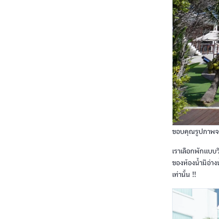
ขอบคุณรูปภาพจ
เราเลือกพักแบบว
ของห้องน้ำมีอ่างน
เท่านั้น !!