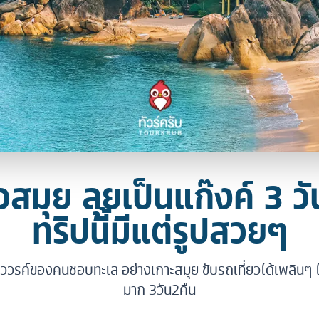
ยวสมุย ลุยเป็นแก๊งค์ 3 วั
ทริปนี้มีแต่รูปสวยๆ
สววรค์ของคนชอบทะเล อย่างเกาะสมุย ขับรถเที่ยวได้เพลินๆ ไป
มาก 3วัน2คืน