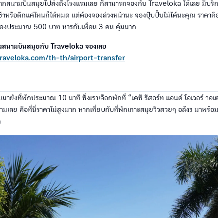
จากสนามบินสมุยไปส่งถึงโรงแรมเลย ก็สามารถจองกับ Traveloka ได้เลย มีบร
ช้าหรือดึกแค่ไหนก็ได้หมด แต่ต้องจองล่วงหน้านะ จองปุ๊บปั๊บไม่ได้นะคุณ ราคาคื
าจองประมาณ 500 บาท หารกับเพื่อน 3 คน คุ้มมาก
ส่งสนามบินสมุยกับ Traveloka จองเลย
raveloka.com/th-th/airport-transfer
ยังที่พักประมาณ 10 นาที ซึ่งเราเลือกพักที่ “เคซี รีสอร์ท แอนด์ โอเวอร์ วอเตอร
มเลย คือที่นี่ราคาไม่สูงมาก หากเที่ยบกับที่พักเกาะสมุยวิวสวยๆ อลังฯ มาพร้อ
ก