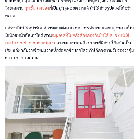
ตาไปซะทุกมุม แถมยังมีดีเทลน่ารักฟรุ้งฟริ้งแบบที่ผู้หญิงต้องใจละลาย
โดยเฉพาะ
มุมชั้นวางของ
ที่เป็นมุมสุดฮอต มาแล้วไม่ได้ถ่ายรูปตรงนี้ถือว่า
พลาด
แต่ร้านนี้ไม่ได้ดูน่ารักแค่การตกแต่งหรอกนะ การจัดจานและเมนูอาหารก็ไม่
ได้น้อยหน้ากันเท่าไหร่ ส่วน
เมนูเด็ดที่ไปแล้วต้องลองกินให้ได้ คงจะหนีไม่
พ้น French cloud แน่นอน
เพราะหลายคนที่เคย มาที่นี่ต่างก็ยืนยันเป็น
เสียงเดียวกันว่าเจ้าขนมจานนี้อร่อยอย่าบอกใคร ถ้าได้ลองทานรับรองว่าคุ้ม
ค่า กับราคาแน่นอน