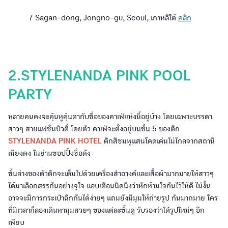
7 Sagan-dong, Jongno-gu, Seoul, เกาหลีใต้
คลิก
2.STYLENANDA PINK POOL
PARTY
หลายคนคงจะคุ้นหูคุ้นตากับชื่อของคาเฟ่แห่งนี้อยู่บ้าง โดยเฉพาะบรรดา
สาวๆ สายแฟชั่นบิวตี้ โดยตัว คาเฟ่จะตั้งอยู่บนชั้น 5 ของตึก
STYLENANDA PINK HOTEL
ตึกสีชมพูแสนโดดเด่นไม่ไกลจากสถานี
เมียงดง ในย่านชอปปิ้งชื่อดัง
ชั้นล่างของตัวตึกจะเต็มไปด้วยเครื่องสำอางค์และเสื้อผ้ามากมายให้สาวๆ
ได้มาเลือกสรรกันอย่างจุใจ แอบเตือนนิดนึงว่าหักห้ามใจกันไว้ให้ดี ไม่งั้น
อาจจะมีการกระเป๋าฉีกกันได้ง่ายๆ แถมยังมีมุมให้ถ่ายรูป กันมากมาย ใคร
ที่มีเวลาก็ลองเดินหามุมสวยๆ ของแต่ละชั้นดู รับรองว่าได้รูปใหม่ๆ อีก
เพียบ