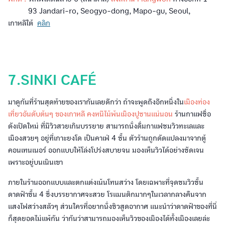
93 Jandari-ro, Seogyo-dong, Mapo-gu, Seoul,
เกาหลีใต้
คลิก
7.SINKI CAFÉ
มาดูกันที่ร้านสุดท้ายของเรากันเลยดีกว่า ถ้าจะพูดถึงอีกหนึ่งใน
เมืองท่อง
เที่ยวอันดับต้นๆ ของเกาหลี คงหนีไม้พ้นเมืองปูซานแน่นอน
ร้านกาแฟชื่อ
ดังเปิดใหม่ ที่มีวิวสวยเกินบรรยาย สามารถนั่งดื่มกาแฟชมวิวทะเลและ
เมืองสวยๆ อยู่ที่เกาะยงโด เป็นคาเฟ่ 4 ชั้น ตัวร้านถูกดัดแปลงมาจากตู้
คอนเทนเนอร์ ออกแบบให้โล่งโปร่งสบายจน มองเห็นวิวได้อย่างชัดเจน
เพราะอยู่บนเนินเขา
ภายในร้านออกแบบและตกแต่งเน้นโทนสว่าง โดยเฉพาะที่จุดชมวิวชั้น
ดาดฟ้าชั้น 4 ซึ่งบรรยากาศจะสวย โรแมนติกมากๆในเวลากลางคืนจาก
แสงไฟสว่างสลัวๆ ส่วนใครที่อยากนั่งชิวสูดอากาศ แนะนำว่าดาดฟ้าของที่นี่
ก็สุดยอดไม่แพ้กัน ว่ากันว่าสามารถมองเห็นวิวของเมืองได้ทั้งเมืองเลยล่ะ