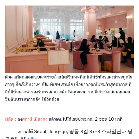
ตัวคาเฟ่ตกแต่งแบบสระว่ายน้ำสไตล์วินเทจที่เก๋ไก๋ไม่ซ้ำใครและน่าจะถูกใจ
สาวๆ ที่คลั่งสีหวานๆ เป็น พิเศษ ส่วนใครที่อยากออกไปชมวิวสูดอากาศ ที่
นี่ก็มีชั้นดาดฟ้ารองรับพร้อมเบาะนั่ง ให้คุณสามารถ ขึ้นไปนั่งเล่นนอนเล่น
ซึมซับบรรยากาศดีๆ ได้อีกด้วย
พิกัด :
ลง
สถานี เมียงดง
แล้วเดินไปได้เลยประมาณ 2 ซอย 10 นาที
เกาหลีใต้ Seoul, Jung-gu, 명동 8길 37-8 스타일난다 핑
크호텔 5F
คลิก