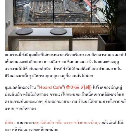
แถมร้านนี้ยังมีมุมเด็ดที่ไม่ควรพลาดบริเวณริมกระจกที่สามารถมองออกไป
เห็นสวนและตัวตึกแบบ เกาหลีโบราณ ซึ่งบอกเลยว่าวิวในแต่ละช่วงฤดู
สวยงามไม่มีซ้ำกันเลยสักนิด ใครที่ยังไม่มีโกลด์สิ่งที่ ต้องทำก่อนตายใน
ชีวิตลองมาเก็บรูปให้ครบทุกฤดูกาลดูก็น่าสนใจไม่น้อย
มุมยอดฮิตของร้าน
"Hoard Cafe"(호아드 카페)
ไปวังคยองบ๊ก,หมู่
บ้านฮันอ๊ก หรือไปอินซาดง ควรแวะไปเลยยยย ร้านนี้คนเกาหลีอัพลงอินส
ตราแกรมกันเยอะมากๆ ถ่ายออกมาสวยงาม ร้านมาได้หลายทางทั้งจากคย๊
องบก,จากอินซาดง
พิกัด :
สามารถลง
สถานีฮันอ๊ก หรือ พระราชวังคยองบ๊กกุง
แล้วเดินไปได้
เลย หน้าร้อนอาจจะเหนื่อยหน่อย