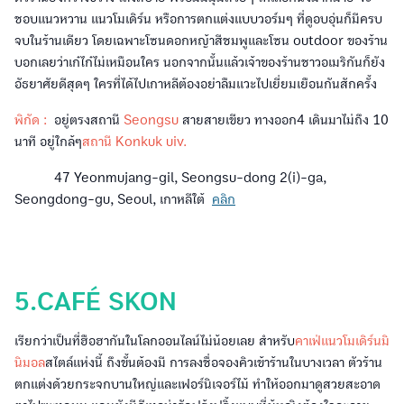
ชอบแนวหวาน แนวโมเดิร์น หรือการตกแต่งแบบวอร์มๆ ที่ดูอบอุ่นก็มีครบ
จบในร้านเดียว โดยเฉพาะโซนดอกหญ้าสีชมพูและโซน outdoor ของร้าน
บอกเลยว่าเก๋ไก๋ไม่เหมือนใคร นอกจากนั้นแล้วเจ้าของร้านชาวอเมริกันก็ยัง
อัธยาศัยดีสุดๆ ใครที่ได้ไปเกาหลีต้องอย่าลืมแวะไปเยี่ยมเยือนกันสักครั้ง
พิกัด :
อยู่ตรงสถานี
Seongsu
สายสายเขียว ทางออก4 เดินมาไม่ถึง 10
นาที อยู่ใกล้ๆ
สถานี Konkuk uiv.
47 Yeonmujang-gil, Seongsu-dong 2(i)-ga,
Seongdong-gu, Seoul, เกาหลีใต้
คลิก
5.CAFÉ SKON
เรียกว่าเป็นที่ฮือฮากันในโลกออนไลน์ไม่น้อยเลย สำหรับ
คาเฟ่แนวโมเดิร์นมิ
นิมอล
สไตล์แห่งนี้ ถึงขั้นต้องมี การลงชื่อจองคิวเข้าร้านในบางเวลา ตัวร้าน
ตกแต่งด้วยกระจกบานใหญ่และเฟอร์นิเจอร์ไม้ ทำให้ออกมาดูสวยสะอาด