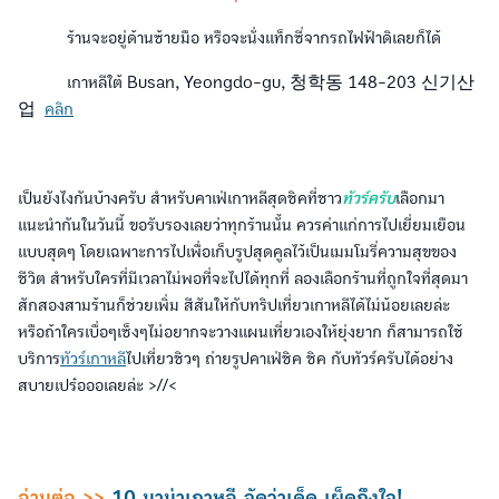
ร้านจะอยู่ด้านซ้ายมือ หรือจะนั่งแท็กซี่จากรถไฟฟ้าดิเลยก็ได้
เกาหลีใต้ Busan, Yeongdo-gu, 청학동 148-203 신기산
업
คลิก
เป็นยังไงกันบ้างครับ สำหรับคาเฟ่เกาหลีสุดชิคที่ชาว
ทัวร์ครับ
เลือกมา
แนะนำกันในวันนี้ ขอรับรองเลยว่าทุกร้านนั้น ควรค่าแก่การไปเยี่ยมเยือน
แบบสุดๆ โดยเฉพาะการไปเพื่อเก็บรูปสุดคูลไว้เป็นเมมโมรี่ความสุขของ
ชีวิต สำหรับใครที่มีเวลาไม่พอที่จะไปได้ทุกที่ ลองเลือกร้านที่ถูกใจที่สุดมา
สักสองสามร้านก็ช่วยเพิ่ม สีสันให้กับทริปเที่ยวเกาหลีได้ไม่น้อยเลยล่ะ
หรือถ้าใครเบื่อๆเซ็งๆไม่อยากจะวางแผนเที่ยวเองให้ยุ่งยาก ก็สามารถใช้
บริการ
ทัวร์เกาหลี
ไปเที่ยวชิวๆ ถ่ายรูปคาเฟ่ชิค ชิค กับทัวร์ครับได้อย่าง
สบายเปร๋อออเลยล่ะ >//<
อ่านต่อ >>
10 มาม่าเกาหลี จัดว่าเด็ด เผ็ดถึงใจ!