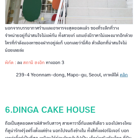
นอกจากบรรยากาศร้านและอาหารจะสุดยอดแล้ว ของที่ระลึกที่วาง
จำหน่ายอยู่ก็น่าสนใจไม่แพ้กัน ทั้งสวยเก๋ แถมยังมีราคาไม่แพงมากอีกด้วย
ใครที่กำลังมองหาของฝากอยู่ล่ะก็ บอกเลยว่านี่คือ ตัวเลือกที่น่าสนใจไม่
น้อยเลยล่ะ
พิกัด :
ลง
สถานี ฮงอิก
ทางออก 3
239-4 Yeonnam-dong, Mapo-gu, Seoul, เกาหลีใต้
คลิก
6.DINGA CAKE HOUSE
ถือเป็นสุดยอดคาเฟ่สำหรับสาวๆ สายคาวาอี้กันเลยทีเดียว มองไปตรงไหน
ก็ดูน่ารักฟรุ้งฟริ้งตั้งแต่ข้าง นอกไปจนถึงข้างใน ทั้งสีทั้งเฟอร์นิเจอร์ บอก
เลยว่าคิ้วท์เป็นที่สุด เหมือนได้ย้อนวัยกลับไปเป็น เด็กผู้หญิงตัวเล็กๆ ที่ฝัน