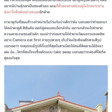
อยากมีบ้านตุ๊กตาเป็นของตัวเอง แถม
ที่ตั้งของคาเฟ่ยังอยู่ไม่ไกลจากย่าน
ช้อป ปิ้งชื่อดังอย่างฮงแด
อีกด้วย
เรามาดูกันที่ขนมที่วางจำหน่ายในร้านกันบ้างดีกว่าค่ะ บอกเลยว่าทำออกมา
ได้หน้าตาดูดี สีสันคัล เลอร์ฟูลจนแทบไม่กล้ากิน เพราะกลัวจะไปทำลาย
ความสวยงามของตัวเค้ก แนะนำว่าก่อนทานให้ทำตามวัฒนธรรมยอดฮิต
อย่าง Camera eat first ถ่ายรูปสวยๆ เก็บไว้ลงโซเชียลสักสามสี่รูป
บอกเลยว่า จะคุณจะมีรูปที่กิ๊บเก๋ที่สุดในสามโลกให้คนที่ติดตามได้อิจฉา
เล่น อ้อ...ใครที่สนใจจะซื้อเค้กแบบ take away บอกเลยว่ากล่องที่ใส่เริ่ด
สุดอะไรสุด