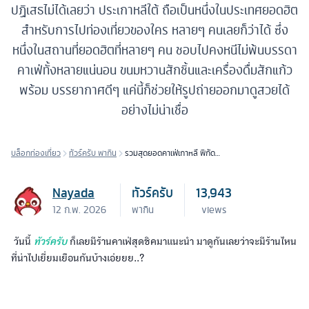
ปฏิเสธไม่ได้เลยว่า ประเกาหลีใต้ ถือเป็นหนึ่งในประเทศยอดฮิต
สำหรับการไปท่องเที่ยวของใคร หลายๆ คนเลยก็ว่าได้ ซึ่ง
หนึ่งในสถานที่ยอดฮิตที่หลายๆ คน ชอบไปคงหนีไม่พ้นบรรดา
คาเฟ่ทั้งหลายแน่นอน ขนมหวานสักชิ้นและเครื่องดื่มสักแก้ว
พร้อม บรรยากาศดีๆ แค่นี้ก็ช่วยให้รูปถ่ายออกมาดูสวยได้
อย่างไม่น่าเชื่อ
บล็อกท่องเที่ยว
ทัวร์ครับ พากิน
รวมสุดยอดคาเฟ่เกาหลี พิกัด
ดีๆ ไปกี่ทีก็ฟิน
Nayada
ทัวร์ครับ
13,943
12 ก.พ. 2026
พากิน
views
วันนี้
ทัวร์ครับ
ก็เลยมีร้านคาเฟ่สุดชิคมาแนะนำ มาดูกันเลยว่าจะมีร้านไหน
ที่น่าไปเยี่ยมเยือนกันบ้างเอ่ยยย..?