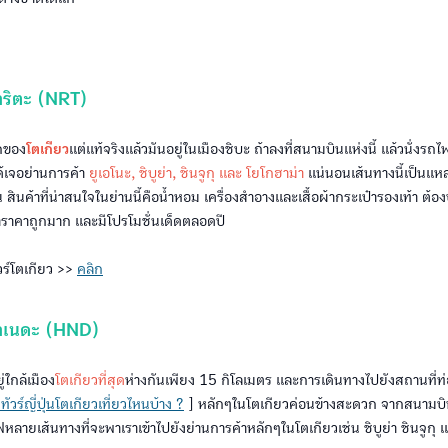
ริตะ (NRT)
กของ
โตเกียว
แต่แท้จริงแล้วมันอยู่ในเมืองชิบะ ถ้าลงที่สนามบินแห่งนี้ แล้วนั่งร
ด้เจอย่านการค้า
ยูเอโนะ, ชิบูย่า, ชินจูกุ และ โยโกฮาม่า
แน่นอนเส้นทางนี้เป็นแหล่งช
 สินค้าที่น่าสนใจในย่านนี้คือน้ำหอม เครื่องสำอางและเสื้อผ้ากระเป๋ารองเท้า ต้อง
ค้าราคาถูกมาก และมีโปรโมชั่นเด็ดตลอดปี
วร์โตเกียว >>
คลิก
าเนดะ (HND)
่ใกล้เมือง
โตเกียวที่สุด
ห่างกันเพียง 15 กิโลเมตร และการเดินทางไปยังสถานที่ท่อง
วร์ญี่ปุ่นโตเกียวเที่ยวไหนบ้าง ?
] หลักๆในโตเกียวค่อนข้างสะดวก จากสนามบินแ
ลายเส้นทางที่จะพาเราเข้าไปยังย่านการค้าหลักๆในโตเกียวเช่น ชิบูย่า ชินจูกุ 