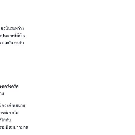
่ยวบินระหว่าง
งประเทศได้บ้าง
ศ และใช้งานใน
เคร่งครัด
ตาม
ิ มักจะเป็นสนาม
ิการต่อรถไฟ
์ให้กับ
ับความนิยมมากมาย