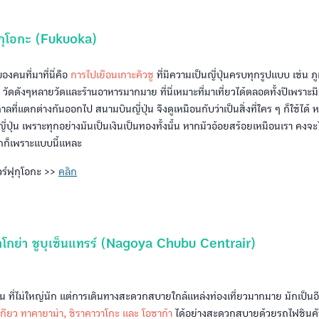
ุกุโอกะ (Fukuoka)
งคนที่มาที่นี่คือ
การไปเยือนเกาะคิวชู
ที่มีความเป็นญี่ปุ่นครบทุกรูปแบบ เช่น 
วัดดังๆหลายวัดและร้านอาหารมากมาย ที่นี่เหมาะที่มาเที่ยวได้ตลอดทั้งปีเพราะมี
ี่แตกต่างกันออกไป สนามบินญี่ปุ่น จึงดูเหมือนกับว่าเป็นสิ่งที่ใคร ๆ ก็ใช้ได้ หร
ญี่ปุ่น เพราะทุกอย่างมันเป็นเงินเป็นทองทั้งนั้น หากมัวอ้อยสร้อยเหมือนเรา คงจ
มากก็เพราะแบบนี้แหละ
วร์ฟุกุโอกะ >>
คลิก
โกย่า ชูบุเซ็นแทรร์ (Nagoya Chubu Centrair)
่น ที่ไม่ใหญ่นัก แต่การเดินทางสะดวกสบายใกล้แหล่งท่องเที่ยวมากมาย มักเป็นอีกห
เกียว ทาคายาม่า, ชิราคาวาโกะ และ โอซาก้า
ได้อย่างสะดวกสบายด้วยรถไฟชินคั