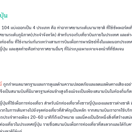
ุ่น
 104 แบ่งออกเป็น 4 ประเภท คือ ท่าอากาศยานระดับนานาชาติ ที่ใช้ซัพพอร์ตเที
ศยานระดับภูมิภาค(ประจำจังหวัด) สำหรับรองรับเที่ยวบินภายในประเทศ และต่า
้องถิ่น ที่ใช้งานร่มกันระหว่างสานการบินเพื่อการพาณิชย์ทั้งในและนอกประเท
ปุ่น และสุดท้ายคือท่าอากาศยานอื่นๆ ที่ไม่ระบุเฉพาะเจาะจงหน้าที่ที่ชัดเจน
ี้
ถูกกำหนดมาตรฐานและการดูแลด้านความปลอดภัยและลดมลพิษทางเสียงอย่าง
นจึงเป็นสนามบินที่มีมาตรฐานค่อนข้างสูงถึงแม้จะเป็นเพียงสนามบินในท้องถิ่นก็
ปุ่นที่ใช้เพื่อการท่องเที่ยว สำหรับนักท่องเที่ยวทั้งชาวญี่ปุ่นเองและชาวต่างชาต
ะดวกในการเดินทางไปยังจุดท่องเที่ยวที่สำคัญเป็นหลัก จากสนามบินเราอาจใช้บร
ประจำทางเพียง 20-60 นาทีก็ถึงเป้าหมาย และนี่คงเป็นอีกหนึ่งสิ่งที่สร้างเสน่ห
องเที่ยวในประเทศญี่ปุ่น รายชื่อสนามบินเพื่อการท่องเที่ยวที่สะดวกและได้ร
ต่างชาติได้แก่