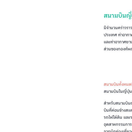
สนามบินญี่ป
มีจำนวนคร่าวราว
ประเทศ ท่าอากา
และท่าอากาศยานท
ส่วนของกองทัพญี่
สนามบินทั้งหมดน
สนามบินในญี่ปุ่
สำหรับสนามบินญี่
บินที่ค่อนข้างส
รถไฟใต้ดิน และรถ
อุตสาหกรรมการท่
จากนักท่องเที่ยว