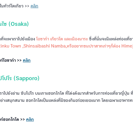
ในทัวร์โตเกียว >>
คลิก
ันไซ (Osaka)
ที่จะพาเราไปยังเมือง
โอซาก้า เกียวโต และเมืองนาระ
ซึ่งที่นั่นจะมีแหล่งท่องเที่ยวญ
Rinku Town ,Shinsaibashi Namba,หรืออยากชมปราสาทเก่าๆก็ต้อง Himej
วร์โอซาก้า >>
คลิก
ัปโปโร (Sapporo)
าไปยังย่าน ซับโปโร บนเกาะฮอกไกโด ที่โด่งดังมากสำหรับการท่องเที่ยวญี่ปุ่น ที่
กันอย่างสนุกสนาน ฮอกไกโดเป็นแหล่งที่มีของกินอร่อยเยอะมาก โดยเฉพาะอาหารทะเ
ัวร์ฮอกไกโด >>
คลิก