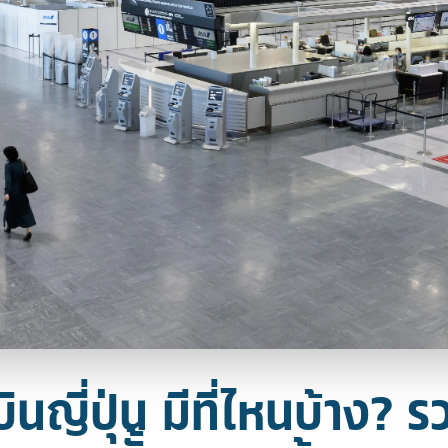
นญี่ปุ่น มีที่ไหนบ้าง? รว