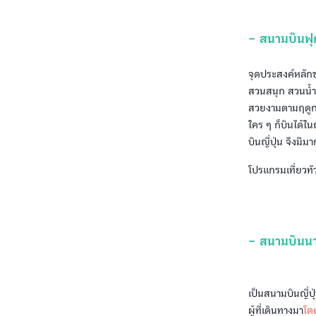
- สนามบินฟ
จุดประสงค์หลักขอ
สวนสนุก สวนน้ำ 
สวยงามตามฤดูกาลท
ใคร ๆ ก็บินได้ใน
บินญี่ปุ่น จึงมี
โปรแกรมเที่ยวทั
- สนามบินนา
เป็นสนามบินญี่ปุ
ผู้ที่เดินทางมา
โต