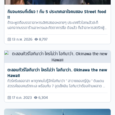
กินจบครบที่เดียว ! กับ 5 ประเทศเอาใจคนชอบ Street food
!!
ถ้าจะพูดถึงบรรดาอาหารเลิศรสของหลายๆ ประเทศทั่วโลกแล้วล่ะก็
นอกจากบรรดาร้านอาหารและภัตตาคารชื่อ ดังแล้ว ก็เจ้าอาหารสตรีทฟู้ด
นี่แหละที่อร่อยไม่แพ้กัน เรียกได้ว่าไปเที่ยวที่ไหนต้องไปลองสตรีทฟู้ดของ
ที่นั่นกันให้ ได้สักครั้ง
13 ก.พ. 2026
8,797
ตะลอนทัวร์โอกินาว่า ใครไม่ว่า โอกินาว่า.. Okinawa the new
Hawaii
ทัวร์ครับขออาสา พาทุกคนไปรู้จักโอกินาว่า " ฮาวายของญี่ปุ่น " ดินแดน
สวรรค์ของคนรักทะเล พร้อมกับ 7 จุดเช็คอิน โอกินาว่าต้องห้ามพลาด 🌊
☀️
17 ต.ค. 2023
6,304