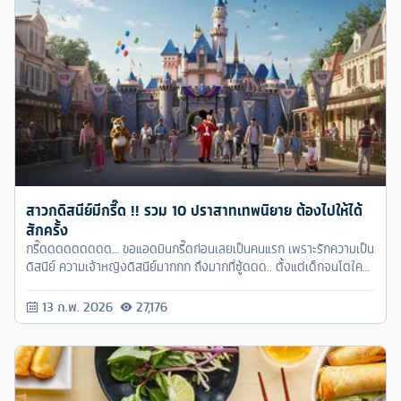
สาวกดิสนีย์มีกรี๊ด !! รวม 10 ปราสาทเทพนิยาย ต้องไปให้ได้
สักครั้ง
กรี๊ดดดดดดดดด… ขอแอดมินกรี๊ดก่อนเลยเป็นคนแรก เพราะรักความเป็น
ดิสนีย์ ความเจ้าหญิงดิสนีย์มากกก ถึงมากที่ซู้ดดด.. ตั้งแต่เด็กจนโตใคร
ที่ดูการ์ตูนของดิสนีย์ ก็จะเห็นว่าเจ้าหญิงแต่ละคนก็มีปราสาทเป็นของตัว
เอง แล้วเด็กน้อยอย่างเราก็จะมโนไปว่า อยากจะมีปราสาทแบบนี้บ้างอะไร
13 ก.พ. 2026
27,176
บ้าง