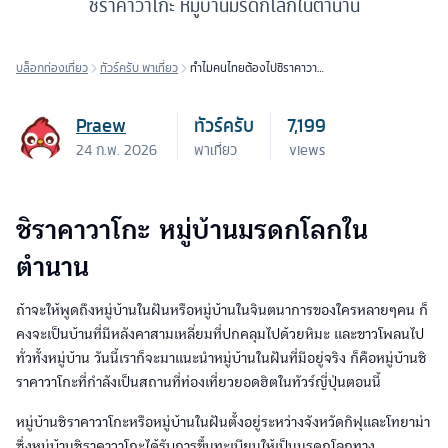
ชิราคาวาโกะ หมู่บ้านมรดกโลกในตำนาน
บล็อกท่องเที่ยว
ทัวร์ครับ พาเที่ยว
ทำไมคนไทยต้องไปชิราคาวา
โกะ
Praew
ทัวร์ครับ
7,199
24 ก.พ. 2026
พาเที่ยว
views
ชิราคาวาโกะ หมู่บ้านมรดกโลกใน
ตำนาน
ถ้าจะให้พูดถึงหมู่บ้านในฝันหรือหมู่บ้านในจินตนาการของใครหลายๆคน ก็
คงจะเป็นบ้านที่มีหลังคาสามเหลี่ยมที่ปกคลุมไปด้วยหิมะ และขาวโพลนไป
ทั่วทั้งหมู่บ้าน วันนี้เราก็จะมาแนะนำหมู่บ้านในฝันที่มีอยู่จริง ก็คือหมู่บ้านชิ
ราคาวาโกะที่กำลังเป็นสถานที่ท่องเที่ยวยอดฮิตในทัวร์ญี่ปุ่นตอนนี้
หมู่บ้านชิราคาวาโกะหรือหมู่บ้านในฝันตั้งอยู่ระหว่างจังหวัดกิฟุและโทยาม่า
ซึ่งหมู่บ้านชิราคาวาโกะได้รับการขึ้นทะเบียนให้เป็นมรดกโลกทาง