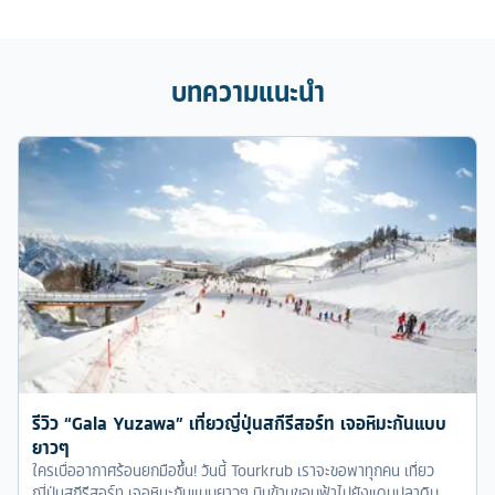
บทความแนะนำ
รีวิว “Gala Yuzawa” เที่ยวญี่ปุ่นสกีรีสอร์ท เจอหิมะกันแบบ
ยาวๆ
ใครเบื่ออากาศร้อนยกมือขึ้น! วันนี้ Tourkrub เราจะขอพาทุกคน เที่ยว
ญี่ปุ่นสกีรีสอร์ท เจอหิมะกันแบบยาวๆ บินข้ามขอบฟ้าไปยังแดนปลาดิบ