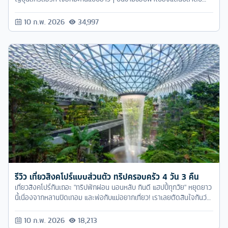
ประเทศญี่ปุ่นสุดฮิตอันดับหนึ่งตลอดกาลของนักท่องเที่ยวชาวไทย ที่ไม่ว่า
จะฤดูไหนๆ ก็น่าไปทั้งนั้น และในวันนี้ที่ไทยเราอากาศร้อนฝุดๆ แต่จะบอก
10 ก.พ. 2026
34,997
ว่าที่ญี่ปุ่น หิมะเค้ายังตกอยู่เลยแก! มาดูกันว่าที่ไหน
รีวิว เที่ยวสิงคโปร์แบบส่วนตัว ทริปครอบครัว 4 วัน 3 คืน
เที่ยวสิงคโปร์กันเถอะ "ทริปพักผ่อน นอนหลับ กินดี แฮปปี้ทุกวัย" หยุดยาว
นี้เนื่องจากหลานปิดเทอม และพ่อกับแม่อยากเที่ยว! เราเลยตัดสินใจกันว่า
จะเที่ยวแบบส่วนตัวๆยกบ้าน ไปเที่ยวสิงคโปร์ 4 วัน 3 คืนกัน
10 ก.พ. 2026
18,213