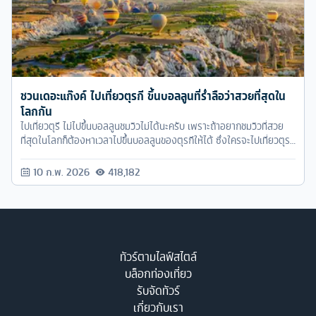
ชวนเดอะแก๊งค์ ไปเที่ยวตุรกี ขึ้นบอลลูนที่ร่ำลือว่าสวยที่สุดใน
โลกกัน
ไปเที่ยวตุรี ไม่ไปขึ้นบอลลูนชมวิวไม่ได้นะครับ เพราะถ้าอยากชมวิวที่สวย
ที่สุดในโลกก็ต้องหาเวลาไปขึ้นบอลลูนของตุรกีให้ได้ ซึ่งใครจะไปเที่ยวตุรกี
ก็สามารถดูแพ็คเก็จกับทัวร์ครับได้เลยครับ
10 ก.พ. 2026
418,182
ทัวร์ตามไลฟ์สไตล์
บล็อกท่องเที่ยว
รับจัดทัวร์
เกี่ยวกับเรา