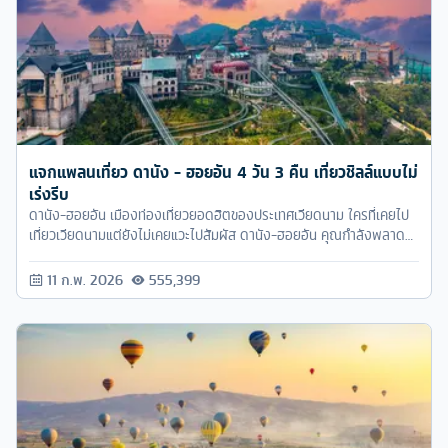
แจกแพลนเที่ยว ดานัง - ฮอยอัน 4 วัน 3 คืน เที่ยวชิลล์แบบไม่
เร่งรีบ
ดานัง-ฮอยอัน เมืองท่องเที่ยวยอดฮิตของประเทศเวียดนาม ใครที่เคยไป
เที่ยวเวียดนามแต่ยังไม่เคยแวะไปสัมผัส ดานัง-ฮอยอัน คุณกำลังพลาด
สิ่งดีๆ ไป และถ้าไม่อยากพลาดมากไปกว่านี้ก็เคลียร์งานให้โล่งๆ แล้วก็
จองทัวร์เวียดนามไปเที่ยวได้เลย
11 ก.พ. 2026
555,399