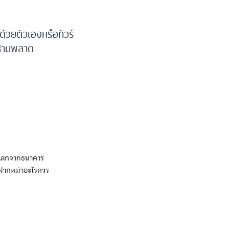
วด้วยตัวเองหรือทัวร์
งห้ามพลาด
รถแลกจากธนาคาร
ของฝากพม่าอะไรควร