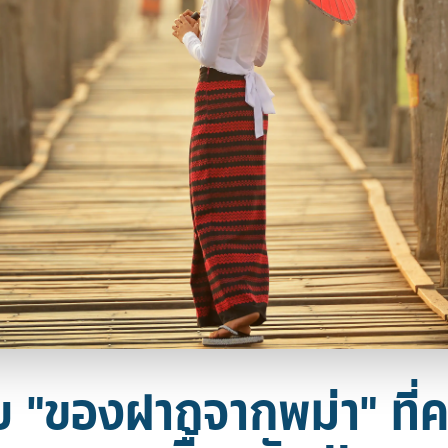
ับ "ของฝากจากพม่า" ที่ค