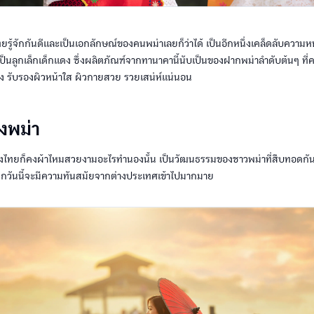
ไทยรู้จักกันดีและเป็นเอกลักษณ์ของคนพม่าเลยก็ว่าได้ เป็นอีกหนึ่งเคล็ดลับควา
ังเป็นลูกเล็กเด็กแดง ซึ่งผลิตภัณฑ์จากทานาคานี้นับเป็นของฝากพม่าลำดับต้นๆ ที่ค
่ง รับรองผิวหน้าใส ผิวกายสวย รวยเสน่ห์แน่นอน
่งพม่า
องไทยก็คงผ้าไหมสวยงามอะไรทำนองนั้น เป็นวัฒนธรรมของชาวพม่าที่สืบทอดก
ม้ทุกวันนี้จะมีความทันสมัยจากต่างประเทศเข้าไปมากมาย