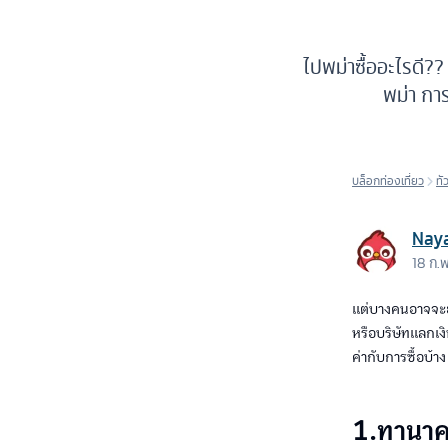
ไปพม่าซื้ออะไรดี?? 
พม่า การ
บล็อกท่องเที่ยว
ทั
Nay
18 ก.
แต่บางคนอาจจะยั
หรือบริษัทแลกเงิ
ค่ากับการซื้อบ้า
1.ทานา