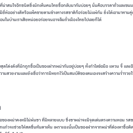
่น่าสนใจอีกชนิดซึ่งมักเห็นคนไทยซื้อกลับมากันบ่อยๆ นั่นคือบรรดาถั่วและขนม
ียี่ห้ออย่างดีหรือแพ็คขายตามข้างทางรสชาติก็อร่อยไม่แพ้กัน ยิ่งได้เอามาทานคู่กั
้อนในบ้านเราเสียหน่อยอร่อยจนอาจลืมถั่วเมืองไทยไปเลยก็ได้
บสุดโด่งดังที่มักถูกซื้อเป็นของฝากพม่ากันอยู่บ่อยๆ ทั้งกำไลข้อมือ แหวน จี้ แล
ามสวยงามและยังเชื่อว่าการมีหยกไว้เป็นสมบัติของตนเองจะสร้างความร่ำรวยให้
า
อชื่อของพม่าคงหนีไม่พ้นชา ที่มีหลายแบบ ซึ่งชาพม่าจะมีจุดเด่นตรงความหอม รสชาติ
ักแก้วจะช่วยให้สดชื่นทันตาเห็น เพราะฉะนั้นเป็นของฝากจากพม่าที่ต้องหาซื้อติด